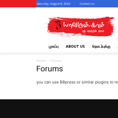
Saturday, August 8, 2026
Contact us
முகப்பு
ABOUT US
தொடர்புக்கு
Home
Forums
Forums
you can use BBpress or similar plugins to 