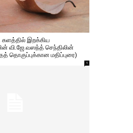
 களத்தில் இறக்கிய
ன் வி.ஜே.வஸந்த் செந்திலின்
த் தொகுப்புக்கான மதிப்புரை)
1