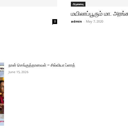
அபுனைவு
மயிலாப்பூரும் மா. அரங
admin
-
May 7, 2020
0
நான் செங்குத்தானவள் – சில்வியா ப்ளாத்
June 15, 2026