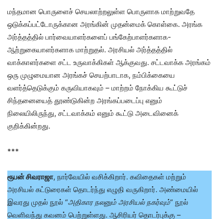
மந்தமான பொருளைச் செயலாற்றலுள்ள பொருளாக மாற்றுவதே
ஒடுக்கப்பட்டோருக்கான அரங்கின் முதன்மைக் கொள்கை. அரங்க
அர்த்தத்தில் பார்வையாளர்களைப் பங்கேற்பாளர்களாக-
ஆற்றுகையாளர்களாக மாற்றுதல். அரசியல் அர்த்தத்தில்
வாக்காளர்களை சட்ட உருவாக்கிகள் ஆக்குவது. சட்டவாக்க அரங்கம்
ஒரு முழுமையான அரங்கச் செயற்பாடாக, நம்பிக்கையை
வளர்த்தெடுக்கும் கருவியாகவும் – மாற்றம் நோக்கிய கூட்டுச்
சிந்தனையைத் தூண்டுகின்ற அரங்கப்படைப்பு எனும்
நிலையிலிருந்து, சட்டவாக்கம் எனும் கூட்டு அடைவினைக்
குறிக்கின்றது.
***
ரூபன் சிவராஜா
, நார்வேயில் வசிக்கிறார். கவிதைகள் மற்றும்
அரசியல் கட்டுரைகள் தொடர்ந்து எழுதி வருகிறார். அண்மையில்
இவரது முதல் நூல் “
அதிகார நலனும் அரசியல் நகர்வும்
” நூல்
வெளிவந்து கவனம் பெற்றுள்ளது. ஆசிரியர் தொடர்புக்கு –