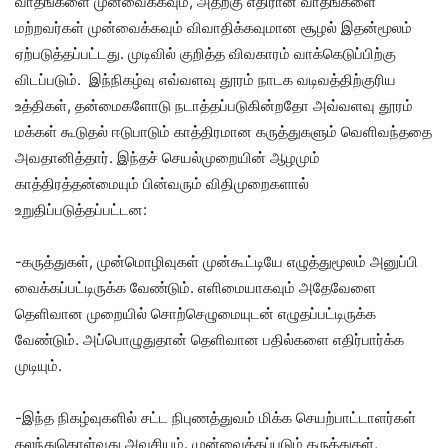
வாதங்களை முன்வைக்கவும், அதற்கு எதிரான வாதங்களை
மற்றவர்கள் முன்வைக்கவும் விவாதிக்கவுமான சூழல் இதன்மூலம்
ஏற்படுத்தப்பட்டது. முடிவில் குறித்த விவகாரம் வாக்கெடுப்பிற்கு
விடப்படும். இந்நிகழ்வு எவ்வளவு தூரம் நாடக வடிவத்திற்குரிய
உத்திகள், தன்மைகளோடு நடாத்தப்படுகின்றதோ அவ்வளவு தூரம்
மக்கள் கூடுதல் ஈடுபாடும் காத்திரமான கருத்துகளும் வெளிவந்ததை
அவதானித்தார். இந்தச் செயல்முறையின் ஆழமும்
காத்திரத்தன்மையும் பின்வரும் விதிமுறைகளால்
உறுதிப்படுத்தப்பட்டன:
-கருத்துகள், முன்மொழிவுகள் முன்கூட்டியே எழுத்துமூலம் அனுப்பி
வைக்கப்பட்டிருக்க வேண்டும். எளிமையாகவும் அதேவேளை
தெளிவான முறையில் சொற்செழுமையுடன் எழுதப்பட்டிருக்க
வேண்டும். அப்பொழுதுதான் தெளிவான பதில்களை எதிர்பார்க்க
முடியும்.
-இந்த நிகழ்வுகளில் சட்ட நிபுணத்துவம் மிக்க செயற்பாட்டாளர்கள்
கலந்துகொள்வது அவசியம். முன்வைக்கப்படும் கருத்துகள்,