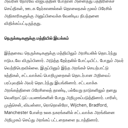
அவரின் நோர்வே விஜயத்தின் போதான அனைத்து பத்திரிகைச்
செய்திகள், ஊடக நேர்காணல்கள் தொலைநகல் மூலம் பிரேசில்
அதிகாரிகளுக்கு அனுப்பிவைக்க வேண்டிய நிபந்தனை
விதிக்கப்பட்டிருந்தது.
நெருக்கடிகளுக்கு மத்தியில் இயக்கம்
இத்தகைய நெருக்கடிகளுக்கு மத்தியிலும் அரசியலில் தொடர்ந்து
ஈடுபடவே விரும்பினார். அடுத்த தேர்தலில் போட்டியிட்ட போதும் அவர்
வெற்றிபெறவில்லை. இருப்பினும் இந்த அரங்கச் செயற்பாட்டு
உத்திகள், சட்டவாக்கப் பொறிமுறைகள் தொடர்பான அறிவைப்
பரப்புவதில் அவர் தொடர்ந்து இயங்கினார். சட்டவாக்க
அரங்கத்தினை பிரேசிலைத் தாண்டி, பல்வேறு நாடுகளிலும் தனது
வெளிநாட்டுப் பயணங்களின் போது அறிமுகப்படுத்தினார். பாரிஸ்,
முஞ்சென், வியன்னா, ரொறொன்ரோ, Wijchen, Bradford,
Manchester போன்ற உலக நகரங்களில் சட்டவாக்க அரங்கினை
அறிமுகம் செய்து அரங்கப் பட்டறைகளை நடாத்தினார்.