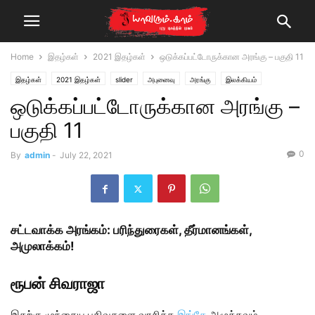
Home
இதழ்கள்
2021 இதழ்கள்
ஒடுக்கப்பட்டோருக்கான அரங்கு – பகுதி 11
இதழ்கள்
2021 இதழ்கள்
slider
அபுனைவு
அரங்கு
இலக்கியம்
ஒடுக்கப்பட்டோருக்கான அரங்கு –
கட்டுரை
ஜூலை - ஆகஸ்ட் 2021
பகுதி 11
0
By
admin
-
July 22, 2021
சட்டவாக்க அரங்கம்: பரிந்துரைகள், தீர்மானங்கள்,
அமுலாக்கம்!
ரூபன் சிவராஜா
இதற்கு முந்தைய பதிவுகளை வாசிக்க
இங்கே
அழுத்தவும்