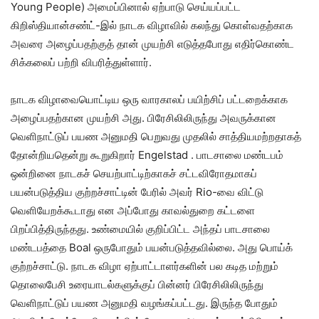
Young People) அமைப்பினால் ஏற்பாடு செய்யப்பட்ட
கிறிஸ்தியான்சண்ட்-இல் நாடக விழாவில் கலந்து கொள்வதற்காக
அவரை அழைப்பதற்குத் தான் முயற்சி எடுத்தபோது எதிர்கொண்ட
சிக்கலைப் பற்றி விபரித்துள்ளார்.
நாடக விழாவையொட்டிய ஒரு வாரகாலப் பயிற்சிப் பட்டறைக்காக
அழைப்பதற்கான முயற்சி அது. பிரேசிலிலிருந்து அவருக்கான
வெளிநாட்டுப் பயண அனுமதி பெறுவது முதலில் சாத்தியமற்றதாகத்
தோன்றியதென்று கூறுகிறார் Engelstad . பாடசாலை மண்டபம்
ஒன்றினை நாடகச் செயற்பாட்டிற்காகச் சட்டவிரோதமாகப்
பயன்படுத்திய குற்றச்சாட்டின் பேரில் அவர் Rio-வை விட்டு
வெளியேறக்கூடாது என அப்போது காவல்துறை கட்டளை
பிறப்பித்திருந்தது. உண்மையில் குறிப்பிட்ட அந்தப் பாடசாலை
மண்டபத்தை Boal ஒருபோதும் பயன்படுத்தவில்லை. அது பொய்க்
குற்றச்சாட்டு. நாடக விழா ஏற்பாட்டாளர்களின் பல கடித மற்றும்
தொலைபேசி உரையாடல்களுக்குப் பின்னர் பிரேசிலிலிருந்து
வெளிநாட்டுப் பயண அனுமதி வழங்கப்பட்டது. இருந்த போதும்