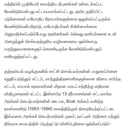
மத்தியில் முதியோர் வைத்திய நிபுணர்கள் உள்ளடக்கப்பட
வேண்டுமென்பது கட்டாயமாக்கப்பட்டது. தவிர குறிப்பிட்ட
படுக்கைகள் வயோதிப நோயார்களுக்காக ஒதுக்கப்பட்டிருக்க
வேண்டுமென்பதோடு, வயோதிபர்கள் சிகிச்சைக்காக
அனுமதிக்கப்படும்போது உறவினர்கள் அல்லது நண்பர்களை உடன்
அழைத்துச் செல்வதற்குரிய வழிவகையை ஒவ்வொரு
மருத்துவமனைகளும் கொண்டிருக்க வேண்டுமென்பதும்
வலியுறுத்தப்பட்டது.
குற்றவியல் வழக்குகளில் சாட்சி சொல்பவர்களின் பாதுகாப்பினை
உறுதிப்படுத்தும் சட்டம், மாற்றுத்திறனாளிகளுக்கான உரிமை சார்ந்த
சட்டம், சமபால் உறவாளர்கள் மீதான பாரபட்சத்திற்கு எதிரான
விதிமுறைகள் உட்பட்ட இன்னபிற 13 தீர்மானங்கள் சட்டவாக்க
அரங்கச் செயற்பாடுகளின் ஊடாக, Boal அங்கம் வகித்த
நான்காண்டு (1993-1996) காலத்திற்குள் நிறைவேற்றப்பட்டன.
இவ்வகை அரங்கச் செயற்பாடுகள் மூலம்; நாட்டின் அதிகார மற்றும்
நிர்வாக மையத்தில் அடித்தட்டு-விளிம்புநிலை-ஒடுக்கப்படும்-