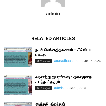
admin
RELATED ARTICLES
நான் செங்குத்தானவள் – சில்வியா
ப்ளாத்
anuradhaanand
-
June 15, 2026
2026 இதழ்கள்
வரலாற்று துயரங்களும் தலைமுறை
கடந்த அஞரும்
admin
-
June 15, 2026
2026 இதழ்கள்
அஞ்சலி: நிஜந்தன்