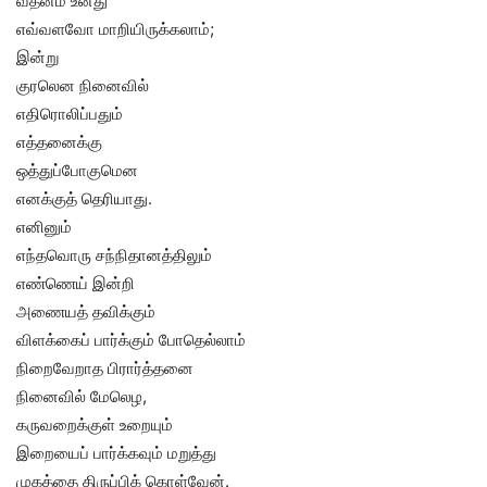
வதனம் உனது
எவ்வளவோ மாறியிருக்கலாம்;
இன்று
குரலென நினைவில்
எதிரொலிப்பதும்
எத்தனைக்கு
ஒத்துப்போகுமென
எனக்குத் தெரியாது.
எனினும்
எந்தவொரு சந்நிதானத்திலும்
எண்ணெய் இன்றி
அணையத் தவிக்கும்
விளக்கைப் பார்க்கும் போதெல்லாம்
நிறைவேறாத பிரார்த்தனை
நினைவில் மேலெழ,
கருவறைக்குள் உறையும்
இறையைப் பார்க்கவும் மறுத்து
முகத்தை திருப்பிக் கொள்வேன்.