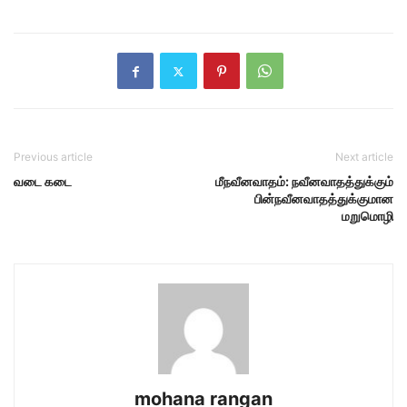
Previous article
Next article
வடை கடை
மீநவீனவாதம்: நவீனவாதத்துக்கும்
பின்நவீனவாதத்துக்குமான
மறுமொழி
mohana rangan