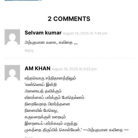
2 COMMENTS
Selvam kumar
August 15, 2025 At 7:48 pm
அற்புதமான வகை, கவிதை ,,,
Reply
AM KHAN
August 16, 2025 At 3:53 pm
எந்தவொரு சந்நிதானத்திலும்
‘எண்ணெய் இன்றி
அணையத் தவிக்கும்
விளக்கைப் பார்க்கும் போதெல்லாம்
நிறைவேறாத பிரார்த்தனை
நினைவில் மேலெழ,
கருவறைக்குள் உறையும்
இறையைப் பார்க்கவும் மறுத்து
முகத்தை திருப்பிக் கொள்வேன்.’ —அற்புதமான கவிதை —
Reply