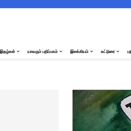
இதழ்கள்
யாவரும் பதிப்பகம்
இலக்கியம்
கட்டுரை
பத