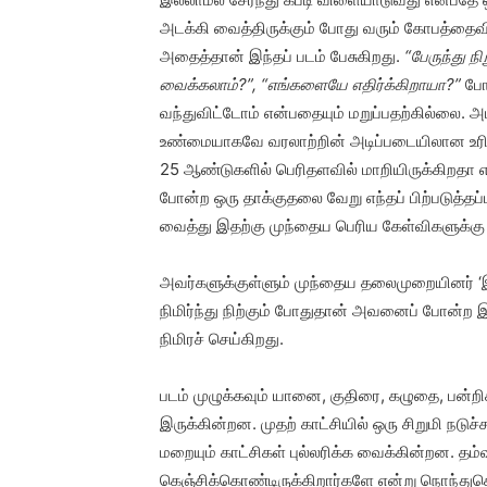
அடக்கி வைத்திருக்கும் போது வரும் கோபத்தைவ
அதைத்தான் இந்தப் படம் பேசுகிறது.
“பேருந்து 
வைக்கலாம்?”
, “எங்களையே எதிர்க்கிறாயா?”
போன
வந்துவிட்டோம் என்பதையும் மறுப்பதற்கில்லை. அ
உண்மையாகவே வரலாற்றின் அடிப்படையிலான உரி
25 ஆண்டுகளில் பெரிதளவில் மாறியிருக்கிறதா என
போன்ற ஒரு தாக்குதலை வேறு எந்தப் பிற்படுத்தப்
வைத்து இதற்கு முந்தைய பெரிய கேள்விகளுக்க
அவர்களுக்குள்ளும் முந்தைய தலைமுறையினர் ‘
நிமிர்ந்து நிற்கும் போதுதான் அவனைப் போன்ற
நிமிரச் செய்கிறது.
படம் முழுக்கவும் யானை, குதிரை, கழுதை, பன
இருக்கின்றன. முதற் காட்சியில் ஒரு சிறுமி நட
மறையும் காட்சிகள் புல்லரிக்க வைக்கின்றன. தம
கெஞ்சிக்கொண்டிருக்கிறார்களே என்று நொந்துகொள