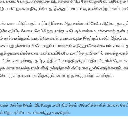
ல்லாம் பொருட்படுத்தாமல் விடத்தக்க சிறிய கோளாறுகளே. ‘பரியேறும் பெ
ற சிறிய பிசிறுகளை நீக்கும்போது இன்னும் பலமடங்கு முன்னேற்றம் காட்டலா
மக்களை மட்டும் பதம் பார்ப்பதில்லை. அது உண்மையிலேயே அதிகாரத்தைக்
ட்டுமே எடுபிடி வேலை செய்கிறது. மற்றபடி பெரும்பான்மை மக்களைத் துன்
சூடும் சாத்தான்குளம் காவல்நிலையக் கொலையுமே இதற்குப் பதில். இந்தப் ப
கையறு நிலையைச் சொல்லும் படமாகவும் எடுத்துக்கொள்ளலாம். காவல் த
ோருக்குமான பிரச்சனை. உண்மையிலேயே வளர்ந்த நாடுகளில் காவல்துறைக
வ்வளவு நல்லது. தமிழகத்தில் அமைந்திருக்கும் புதிய அரசின் தொடக்கச்
ழக அரசு காவல்துறைச் சீர்திருத்தத்தைத் தீவிரமாக முன்னெடுக்கலாம். 
்னொரு சாதனையாக இருக்கும். வரலாறு நமக்கு நன்றி சொல்லும்.
த்தைச் சேர்ந்த இவர். இப்போது பணி நிமித்தம் அமெரிக்காவில் வேலை செய்
் தொடர்ச்சியாக பங்களித்து வருகிறார்.