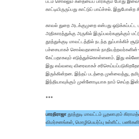
படம் சொல்லும் கதையைப் பார்க்கும் போது இவையெ
காட்டியிருருப்பது காட்டுப் பாய்ச்சல். இதுபோன்
காவல் துறை அடக்குமுறை என்பது ஒடுக்கப்பட்ட 
அதிகாரத்துக்கு அருகில் இருப்பவர்களுக்கும் ம
தூத்துக்குடி மாவட்டத்தில் நடந்த துப்பாக்கிச் 
பச்சையாகச் சொல்வதானால் நாதியற்றவர்களின்-
கேட்பதாகவும் எடுத்துக்கொள்ளலாம். இது எல்ல
இது எவ்வளவு விரைவாகச் சரிசெய்யப்படுகிறதோ அ
இருக்கின்றன. இந்தப் படத்தை முன்வைத்து, தமி
இந்தியாவுக்கும் முன்னோடியாக நாம் செய்த இன
***
பாரதிராஜா
தூத்துடி மாவட்டம் பூதலாபுரம் கிராம
விமர்சனங்கள், மொழிபெயர்ப்பு உள்ளிட்ட பணிகளில