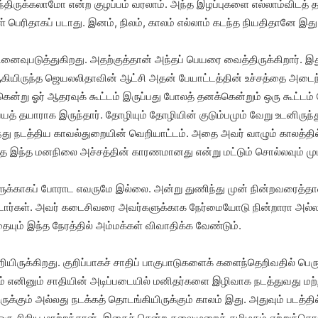
்திருக்கலாமோ என்ற குழப்பம் வரலாம். அந்த இழப்புகளை எல்லாம்விடத் தம்
் பெரிதாகப் படாது. இனம், நிலம், காலம் எல்லாம் கடந்த நியதிதானே இது
னைவுபடுத்துகிறது. அதற்குத்தான் அந்தப் பெயரை வைத்திருக்கிறார். 
ியிருந்த ஜெயலலிதாவின் ஆட்சி அதன் பேயாட்டத்தின் உச்சத்தை அடைந்த
கென்று ஓர் ஆதரவுக் கூட்டம் இருப்பது போலத் தனக்கென்றும் ஒரு கூட்ட
 தயாராக இருந்தார். தோழியும் தோழியின் குடும்பமும் வேறு உடனிருந்த
்து நடத்திய காவல்துறையின் வெறியாட்டம். அதை அவர் வாழும் காலத்தில்
த இந்த மனநிலை அச்சத்தின் காரணமானது என்று மட்டும் சொல்லவும் மு
ுக்காகப் போராட எவருமே இல்லை. அன்று துணிந்து முன் நின்றவரைத்தா
ார்கள். அவர் கடைசிவரை அவர்களுக்காக நேர்மையோடு நின்றாரா அல்ல
ும் இந்த நேரத்தில் அம்மக்கள் விவாதிக்க வேண்டும்.
க்கிறது. குறிப்பாகச் சாதிப் பாகுபாடுகளைக் களைந்தெறிவதில் பெரும் 
ம் எனினும் சாதியின் அடிப்படையில் மனிதர்களை இழிவாக நடத்துவது 
க்கும் அல்லது நடக்கத் தொடங்கியிருக்கும் காலம் இது. அதுவும் படத்தில்
 ஒரு சிறிய மாற்றந்தான். இதைச் சென்ற தலைமுறைத் தமிழகம் ஏற்றுக்கொ