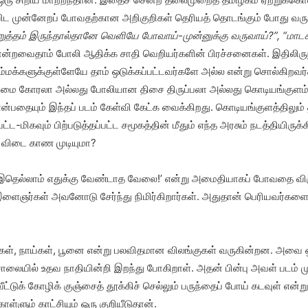
ிட முன்னேறப் போவதற்கான அறிகுறிகள் தெரியத் தொடங்கும் போது வரும
நிறுத்தம் இருந்தால்தானே வெளியே போவாய்-முன்னுக்கு வருவாய்?
”
, “மாட
்றவைதாம் போலி ஆதிக்க சாதி வெறியர்களின் பிரச்சனைகள். இதிலிருந
ம்மக்களுக்குள்ளேயே தாம் ஒடுக்கப்பட்டவர்களே அல்ல என்று சொல்கிறவர்க
மை கோரலா அல்லது போலியான திசை திருப்பலா அல்லது கொடியங்குளம்
்பதையும் இந்தப் படம் கேள்வி கேட்க வைக்கிறது. கொடியங்குளத்திலும் த
பட்ட-மிகவும் பிற்படுத்தப்பட்ட சமூகத்தின் மீதும் எந்த அரசும் நடத்திய
ு விடை காண முடியுமா?
இதெல்லாம் எதுக்கு வேண்டாத வேலை!’ என்று அமைதியாகப் போவதை விரும
 இளைஞர்கள் அவனோடு சேர்ந்து நிமிர்கிறார்கள். அதுதான் பெரியவர்கள
்றிகள், நாய்கள், பூனை என்று பலவிதமான விலங்குகள் வருகின்றன. அவ
ுச்சாலையில் உதவ நாதியின்றி இறந்து போகிறாள். அதன் பின்பு அவள் படம் 
்வீட்டுக் கோழிக் குஞ்சைத் தூக்கிச் செல்லும் பருந்தைப் போய் கடவுள் 
்ளும் காட்சியும் ஒரு குறியீடுதான்.