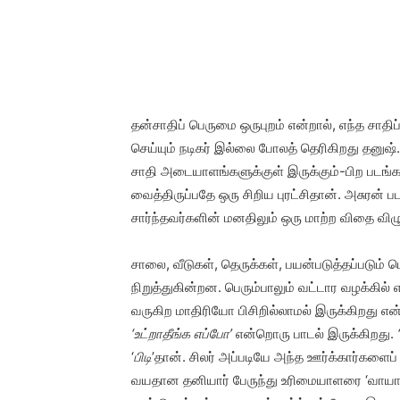
தன்சாதிப் பெருமை ஒருபுறம் என்றால், எந்த சாதி
செய்யும் நடிகர் இல்லை போலத் தெரிகிறது தனு
சாதி அடையாளங்களுக்குள் இருக்கும்-பிற படங்கள
வைத்திருப்பதே ஒரு சிறிய புரட்சிதான். அசுரன
சார்ந்தவர்களின் மனதிலும் ஒரு மாற்ற விதை விழு
சாலை, வீடுகள், தெருக்கள், பயன்படுத்தப்படு
நிறுத்துகின்றன. பெரும்பாலும் வட்டார வழக்கில்
வருகிற மாதிரியோ பிசிறில்லாமல் இருக்கிறது எ
‘உட்றாதீங்க எப்போ
’
என்றொரு பாடல் இருக்கிறது.
‘
பிடி
’தான். சிலர் அப்படியே அந்த ஊர்க்கார்களைப
வயதான தனியார் பேருந்து உரிமையாளரை ‘வாயா 