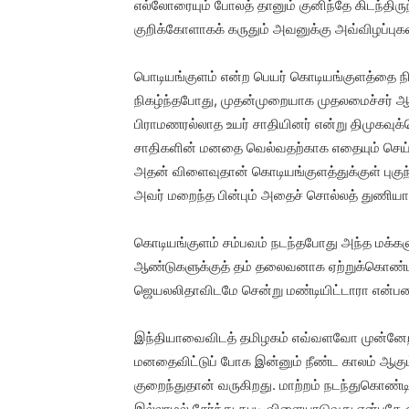
எல்லோரையும் போலத் தானும் குனிந்தே கிடந்திருந
குறிக்கோளாகக் கருதும் அவனுக்கு அவ்விழப்புகள
பொடியங்குளம் என்ற பெயர் கொடியங்குளத்தை நி
நிகழ்ந்தபோது, முதன்முறையாக முதலமைச்சர் ஆக
பிராமணரல்லாத உயர் சாதியினர் என்று திமுகவுக்
சாதிகளின் மனதை வெல்வதற்காக எதையும் செய்யத்
அதன் விளைவுதான் கொடியங்குளத்துக்குள் புகுந
அவர் மறைந்த பின்பும் அதைச் சொல்லத் துணியா
கொடியங்குளம் சம்பவம் நடந்தபோது அந்த மக்கள
ஆண்டுகளுக்குத் தம் தலைவனாக ஏற்றுக்கொண்ட
ஜெயலலிதாவிடமே சென்று மண்டியிட்டாரா என்பதைய
இந்தியாவைவிடத் தமிழகம் எவ்வளவோ முன்னேறியிரு
மனதைவிட்டுப் போக இன்னும் நீண்ட காலம் ஆகு
குறைந்துதான் வருகிறது. மாற்றம் நடந்துகொண்டிரு
இல்லாமல் சேர்ந்து கபடி விளையாடுவது என்பதே