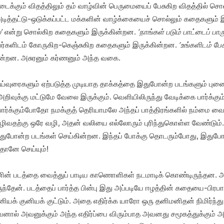
புடைக்கும் விதத்திலும் தம் வாழ்வின் பெருமையைப் பேசுகிற விதத்தில் சொல
டித்தட்டு-ஒடுக்கப்பட்ட மக்களின் வாழ்க்கையைச் சொல்லும் கதைகளும்
ை
’
என்று சொல்கிற கதைகளும் இருக்கின்றன.
‘நாங்கள் படும் பாட்டைப் பா
வர்களிடம் கோருகிற-கெஞ்சுகிற கதைகளும் இருக்கின்றன.
‘உங்களிடம் பேச
ின்றன. அசுரனும் கர்ணனும் அந்த வகை.
ரைகளும் ஏற்படுத்த முடியாத தாக்கத்தை இதுபோன்ற படங்களும் புனைவெழ
றிவுக்கு மட்டுமே வேலை இருக்கும். வெளியிலிருந்து வேடிக்கை பார்க்கு
ார்க்கும்போதோ நமக்குத் தெரியாமலே அந்தப் பாத்திரங்களில் நம்மை வைத
ி ஒழிவதற்கு ஒரே வழி, அதன் வலியை எல்லோரும் புரிந்துகொள்ள வேண்டும
இதுபோன்ற படங்கள் செய்கின்றன. இந்தப் போக்கு தொடரும்போது, இதுபோன
்தானே செய்யும்!
ன் படத்தை வைத்துப் பாடிய காணொளிகள் நடமாடிக் கொண்டிருந்தன. அத
ந்தேன். படத்தைப் பார்த்த பின்பு இது அப்படியே ஈழத்தின் கதையை-ப
னியக் குனியக் குட்டும். அதை எதிர்க்க யாரோ ஒரு தனிமனிதன் நிமிர்ந்த
ிற்பவனால் அவனுக்கும் அந்த எதிர்ப்பை விரும்பாத அவனது சமூகத்துக்கும்