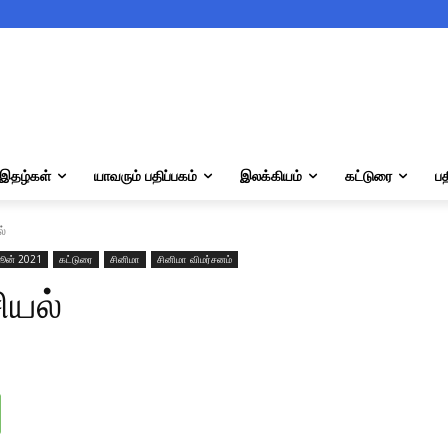
இதழ்கள்
யாவரும் பதிப்பகம்
இலக்கியம்
கட்டுரை
பத
ல்
ூன் 2021
கட்டுரை
சினிமா
சினிமா விமர்சனம்
ியல்