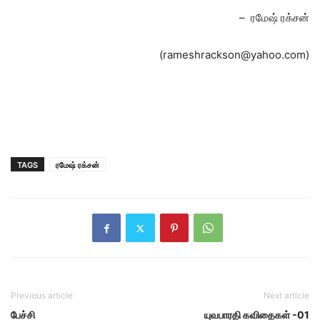
– ரமேஷ் ரக்சன்
(rameshrackson@yahoo.com)
TAGS
ரமேஷ் ரக்சன்
Previous article
Next article
பேச்சி
யுவபாரதி கவிதைகள் -01