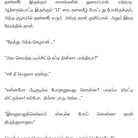
தண்ணீர் இருக்கும் காலங்களில் துவைப்பாள். மற்றபடி
ஆற்றையொட்டி இருக்கும் “U” வை தலைகீழ் போட்டது போலிருக்கும்,
அந்த குழாயில் தண்ணீர் வரும். அங்கு தான் குளிப்பாள். அதும் இரவு
நேரத்தில் தான்.
“நேத்து அந்த கெழவன்…”
“அவ செவத்த புடிச்சிட்டு எப்டி நின்னா பாத்தியா?”
“சரி நீ மெதுவா ஏறங்கு.”
“என்னமோ பீடிகுடிக்க போறானுவனு சொன்ன? பாலம்ம விரட்டி
விட்ருக்கா! கம்போட நிக்கா பாரு அங்க…”
“இவனுவலுக்கெல்லாம் ஸ்கூல்ல போய் சொன்னா தான்
திருந்துவானுவ”
“ஒமக்கு யாரு மொவன்னு எதும் அடையாளம் தெரிதாவே?”