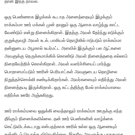
தான் இந்த நாவல்.
ஒரு பெண்ணாக இழக்கக் கூடாத அனைத்தையும் இழக்கும்
ராக்கம்மா ஊர் மக்கள் முன் தானும் ஒரு ஆளாக வாழ்ந்து காட்ட
வேண்டும் என்று நினைக்கிறாள். இதற்கு அவள் தேர்ந்து எடுக்கும்
குறுக்குவழி அவள் உடல். பாலியல் தொழிலில் ஈடுபடும் ராக்கம்மா
தன்னுடைய அழகால் உயர்மட்ட அளவில் இருக்கும் பல ஆட்களை
அவளுக்கு நெருக்கமாக்கிக் கொண்டு அவள் நினைத்ததை எல்லாம்
நிறைவேற்றிக் கொள்கிறாள். அவள் வளர்ச்சியைப் பார்த்து
பொறாமைப்படும் ஊரின் பெரியாட்கள் அவளுடைய தொழிலை
நிறுத்தச்சொல்லி கண்டிக்கிறார்கள். அவர்களையும் எதிர்த்து அவள்
நினைத்தபடி இருக்கிறாள். ஒரு கட்டத்திற்கு மேல் ராக்கம்மாவை
எதிர்க்க ஊரே அஞ்சுகிறது.
ஊர் ராக்கம்மவை ஒதுக்கி வைத்தாலும் ராக்கம்மா ஊருக்கு எந்த
தீங்கும் நினைக்கவில்லை. தன் ஊர் பெண்களின் வாழ்க்கை
கெட்டுவிடக்கூடாது என்பதற்காக ஊரில் உள்ள ஒரு ஆணையும்
தன்னிடம் நெருங்க விடுவதில்லை. இதுவே அவளுக்கு பாதகமாக