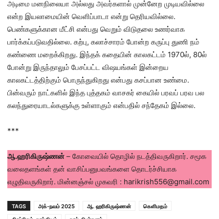
அடிமை மனநிலையா அல்லது அவர்களால் முன்னேற முடியவில்லை
என்ற இயலாமையின் வெளிப்பாடா என்று தெரியவில்லை.
பெண்களுக்கான மீட்சி என்பது வெறும் விடுதலை உணர்வாக
பார்க்கப்படுவதில்லை. கற்பு, கலாச்சாரம் போன்ற கருப்பு துணி நம்
கண்ணை மறைக்கிறது. இந்தக் கதையின் காலகட்டம் 1970ல், 80ல்
போன்று இருந்தாலும் பேசப்பட்ட விஷயங்கள் இன்றைய
காலகட்டத்திற்கும் பொருந்துகிறது என்பது கசப்பான உண்மை.
பின்வரும் நாட்களில் இந்த புத்தகம் வாசகர் கையில் பரவப் பரவ பல
கலந்துரையாடல்களுக்கு உள்ளாகும் என்பதில் சந்தேகம் இல்லை.
***
ஆ.ஹரிகிருஷ்ணன்
– கோவையில் தொழில் நடத்திவருகிறார். சமூக
வலைதளங்கள் தன் வாசிப்பனுபவங்களை தொடர்ச்சியாக
எழுதிவருகிறார். மின்னஞ்சல் முகவரி : harikrish556@gmail.com
TAGS
அக்-நவம் 2025
ஆ. ஹரிகிருஷ்ணன்
கெளிமதம்