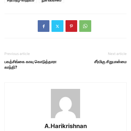
சிறப்பிதழ்-காந்தியம்
நூல் விமர்சனம்
Previous article
Next article
பகத்சிங்கை காவு கொடுத்தாரா
சீர்மிகு சிறுபான்மை
காந்தி?
A.Harikrishnan