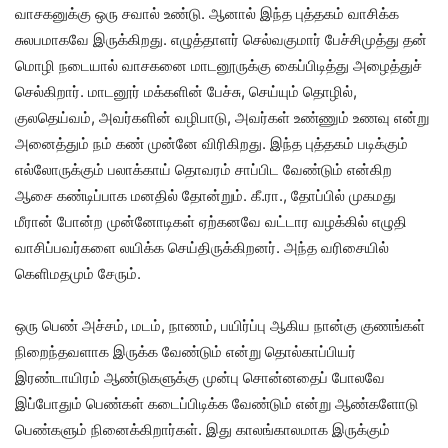
வாசகனுக்கு ஒரு சவால் உண்டு. ஆனால் இந்த புத்தகம் வாசிக்க
சுலபமாகவே இருக்கிறது. எழுத்தாளர் செல்வகுமார் பேச்சிமுத்து தன்
மொழி நடையால் வாசகனை மாடனூருக்கு கைப்பிடித்து அழைத்துச்
செல்கிறார். மாடனூர் மக்களின் பேச்சு, செய்யும் தொழில்,
குலதெய்வம், அவர்களின் வழிபாடு, அவர்கள் உண்ணும் உணவு என்று
அனைத்தும் நம் கண் முன்னே விரிகிறது. இந்த புத்தகம் படிக்கும்
எல்லோருக்கும் பலாக்காய் தொவரம் சாப்பிட வேண்டும் என்கிற
ஆசை கண்டிப்பாக மனதில் தோன்றும். கீ.ரா., தோப்பில் முகமது
மீரான் போன்ற முன்னோடிகள் ஏற்கனவே வட்டார வழக்கில் எழுதி
வாசிப்பவர்களை லயிக்க செய்திருக்கிறனர். அந்த வரிசையில்
கெளிமதமும் சேரும்.
ஒரு பெண் அச்சம், மடம், நாணம், பயிர்ப்பு ஆகிய நான்கு குணங்கள்
நிறைந்தவளாக இருக்க வேண்டும் என்று தொல்காப்பியர்
இரண்டாயிரம் ஆண்டுகளுக்கு முன்பு சொன்னதைப் போலவே
இப்போதும் பெண்கள் கடைப்பிடிக்க வேண்டும் என்று ஆண்களோடு
பெண்களும் நினைக்கிறார்கள். இது காலங்காலமாக இருக்கும்