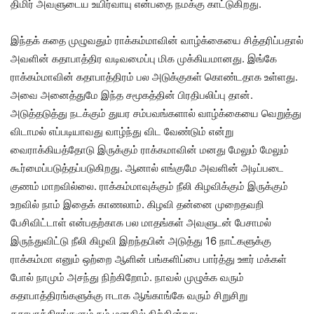
திமிர் அவளுடைய உயிர்வாயு என்பதை நமக்கு காட்டுகிறது.
இந்தக் கதை முழுவதும் ராக்கம்மாவின் வாழ்க்கையை சித்தரிப்பதால்
அவளின் கதாபாத்திர வடிவமைப்பு மிக முக்கியமானது. இங்கே
ராக்கம்மாவின் கதாபாத்திரம் பல அடுக்குகள் கொண்டதாக உள்ளது.
அவை அனைத்துமே இந்த சமூகத்தின் பிரதிபலிப்பு தான்.
அடுத்தடுத்து நடக்கும் துயர சம்பவங்களால் வாழ்க்கையை வெறுத்து
விடாமல் எப்படியாவது வாழ்ந்து விட வேண்டும் என்று
வைராக்கியத்தோடு இருக்கும் ராக்கமாவின் மனது மேலும் மேலும்
கூர்மைப்படுத்தப்படுகிறது. ஆனால் எங்குமே அவளின் அடிப்படை
குணம் மாறவில்லை. ராக்கம்மாவுக்கும் நீலி கிழவிக்கும் இருக்கும்
உறவில் நாம் இதைக் காணலாம். கிழவி தன்னை முறைதவறி
பேசிவிட்டாள் என்பதற்காக பல மாதங்கள் அவளுடன் பேசாமல்
இருந்துவிட்டு நீலி கிழவி இறந்தபின் அடுத்து 16 நாட்களுக்கு
ராக்கம்மா எனும் ஒற்றை ஆளின் பங்களிப்பை பார்த்து ஊர் மக்கள்
போல் நாமும் அசந்து நிற்கிறோம். நாவல் முழுக்க வரும்
கதாபாத்திரங்களுக்கு ஈடாக ஆங்காங்கே வரும் சிறுசிறு
கதாபாத்திரங்களும் நம் மனதில் நிற்கின்றது.