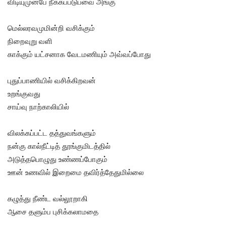
விடியுமுன்பே நீக்கப்படுபவை அங்கு
மெல்லரவமுமின்றி வசிக்கும்
நிறைவுறு வளி
காக்கும் யட்சனாக வேடமணியும் அவ்வப்போது
புதுப்பாணியில் வசிக்கிறவன்
உறங்குவது
சாய்வு நாற்காலியில்
விலக்கப்பட்ட தத்துவங்களும்
நன்கு கால்நீட்டித் தூங்குமிடத்தில்
அடுத்தபொழுது உண்ணப்போகும்
ஊன் உணவில் இறைமை தவிர்த்தேதுமில்லை
கழுத்து நீண்ட வல்லூறாகி
ஆசை தளும்ப புசிக்கலாமதை