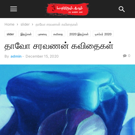
Home
slider
தாவோ சரவணன் கவிதைகள்
slider
இதழ்கள்
புனைவு
கவிதை
2020 இதழ்கள்
டிசம்பர் 2020
தாவோ சரவணன் கவிதைகள்
இலக்கியம்
0
By
admin
-
December 15, 2020