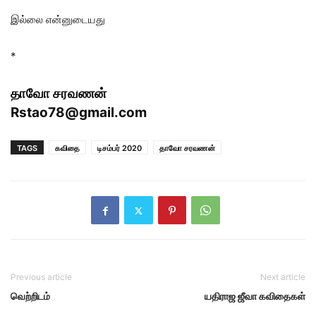
இல்லை என்னுடையது
*
தாவோ சரவணன்
Rstao78@gmail.com
TAGS
கவிதை
டிசம்பர் 2020
தாவோ சரவணன்
Previous article
Next article
வெற்றிடம்
யதிராஜ ஜீவா கவிதைகள்