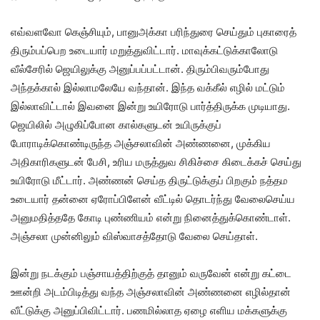
எவ்வளவோ கெஞ்சியும், பானுஅக்கா பரிந்துரை செய்தும் புகாரைத்
திரும்பப்பெற உடையார் மறுத்துவிட்டார். மாவுக்கட்டுக்காலோடு
வீல்சேரில் ஜெயிலுக்கு அனுப்பப்பட்டான். திரும்பிவரும்போது
அந்தக்கால் இல்லாமலேயே வந்தான். இந்த வக்கீல் எழில் மட்டும்
இல்லாவிட்டால் இவனை இன்று உயிரோடு பார்த்திருக்க முடியாது.
ஜெயிலில் அழுகிப்போன கால்களுடன் உயிருக்குப்
போராடிக்கொண்டிருந்த அஞ்சலாவின் அண்ணனை, முக்கிய
அதிகாரிகளுடன் பேசி, உரிய மருத்துவ சிகிச்சை கிடைக்கச் செய்து
உயிரோடு மீட்டார். அண்ணன் செய்த திருட்டுக்குப் பிறகும் நத்தம
உடையார் தன்னை ஏரோப்பிளேன் வீட்டில் தொடர்ந்து வேலைசெய்ய
அனுமதித்ததே கோடி புண்ணியம் என்று நினைத்துக்கொண்டாள்.
அஞ்சலா முன்னிலும் விஸ்வாசத்தோடு வேலை செய்தாள்.
இன்று நடக்கும் பஞ்சாயத்திற்குத் தானும் வருவேன் என்று கட்டை
ஊன்றி அடம்பிடித்து வந்த அஞ்சலாவின் அண்ணனை எழில்தான்
வீட்டுக்கு அனுப்பிவிட்டார். பணமில்லாத ஏழை எளிய மக்களுக்கு