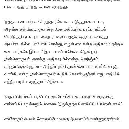
பஞ்சாயத்து நடந்து கொண்டிருந்தது.
‘நத்தம உடையார் வச்சிருந்தார்னே கூட எடுத்துக்கலாம்பா,
அதுக்காகக் கோடி ரூவாக்கு மேல மதிப்புள்ள பரம்பரவீட்டக்
கொடுத்திர முடியுமா’என்றார் பஞ்சாயத்தில் ஒருவர். சொத்து
அவரோடதில்ல, பரம்பரச் சொத்து, எழுதி வைக்கிற அதிகாரம் நத்தம
உடையார்க்கே இல்ல, அதனால உயில் செல்லாதென்றார்
இன்னொருவர். தனக்கு அதிகாரமில்லன்னு தெரிஞ்சும்
எழுதியிருக்கிறதால – அந்தப்பறச்சி தான் உடையார மயக்கி எழுதி
வாங்கி–என்று இன்னொருவர் கூறிக் கொண்டிருந்தபோது பாதியில்
கத்தியபடியே எழுந்தாள் அஞ்சலா.
‘ஒரு நிமிசங்கய்யா, பெரியவுக பேசும்போது நடுவுல பேசுறதுக்கு
என்னப் பொறுக்கனும். மனசுல இருக்குறத சொல்லிப் போறேன் சாமி’.
எல்லோரும் அவள் சொல்லப்போவதை ஆவலாய்க் கண்ணுற்றார்கள்.