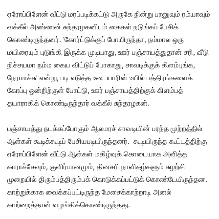
ஏரோப்பிளேன் வீட்டு மரப்படிக்கட்டு அருகே நின்று பானுவும் ரம்யாவும்
வக்கீல் அண்ணன் சுந்தரழகனிடம் கைகள் நடுங்கப் பேசிக்
கொண்டிருந்தனர். ‘கோர்ட்டுக்குப் போயிருந்தா, நம்மால ஒரு
மயிரையும் புடுங்கி இருக்க முடியாது, ஊர் பஞ்சாயத்துதான் சரி, வீடு
நிச்சயமா நம்ம கைய விட்டுப் போகாது, சாவடிக்குக் கிளம்புங்க,
நேரமாச்சு’ என்று, படி எடுத்த உடையாரின் உயில் பத்திரங்களைக்
கோப்பு ஒன்றிற்குள் போட்டு, ஊர் பஞ்சாயத்திற்குக் கிளம்பத்
தயாராகிக் கொண்டிருந்தார் வக்கீல் சுந்தரழகன்.
பஞ்சாயத்து நடக்கப்போகும் ஆலமரச் சாவடியின் பரந்த முற்றத்தில்
ஆள்கள் கூடிக்கூடிப் பேசியபடியிருந்தனர். கூடியிருந்த கூட்டத்திற்கு
ஏரோப்பிளேன் வீட்டு ஆள்கள் மகிழ்வுக் கொடையாக அளித்த
காராச்சேவும், குளிர்பானமும், தினசரி நாளிதழ்களும் சுழற்சி
முறையில் திரும்பத்திரும்பக் கொடுக்கப்பட்டுக் கொண்டேயிருந்தன.
காற்றுக்காக வைக்கப்பட்டிருந்த மேசைக்காற்றாடி அனல்
காற்றைத்தான் வழங்கிக்கொண்டிருந்தது.