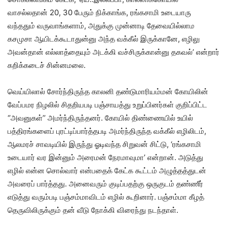
வாசல்லதான் 20, 30 பேரும் நிக்காங்க, ரங்கசாமி உடையாரு
வந்ததும் வருவாங்களாம், அதுக்கு முன்னாடி தேவையில்லாம
கசமுசா ஆயிடக்கூடாதுன்னு அந்த வக்கீல் இருக்கானே, எழிலு
அவன்தான் எல்லாத்தையும் அடக்கி வச்சிருக்கான்னு தகவல்’ என்றார்
கறிக்கடைச் சின்னமலை.
வெய்யிலால் சோர்ந்திருந்த காலனி தண்டுமாரியம்மன் கோயிலின்
வேப்பமர நிழலில் சிதறியபடி பஞ்சாயத்து உறுப்பினர்கள் குறிப்பிட்ட
‘’அவனுகள்’’ அமர்ந்திருந்தனர். கோயில் திண்ணையில் உயில்
பத்திரங்களைப் புரட்டிப்பார்த்தபடி அமர்ந்திருந்த வக்கீல் எழிலிடம்,
ஆலமரச் சாவடியில் இருந்து ஓடிவந்த சிறுவன் சிட்டு, ‘ரங்கசாமி
உடையார் வர இன்னும் அரைமன் நேரமாவுமா’ என்றான். அடுத்து
எழில் என்ன சொல்வார் என்பதைக் கேட்க கூட்டம் அழுத்தத்துடன்
அவரைப் பார்த்தது. அனைவரும் குடிப்பதற்கு ஒருகுடம் தண்ணீர்
எடுத்து வரும்படி பஞ்சம்மாவிடம் எழில் கூறினார். பஞ்சம்மா கீழத்
தெருவிலிருக்கும் தன் வீடு நோக்கி விரைந்து நடந்தாள்.