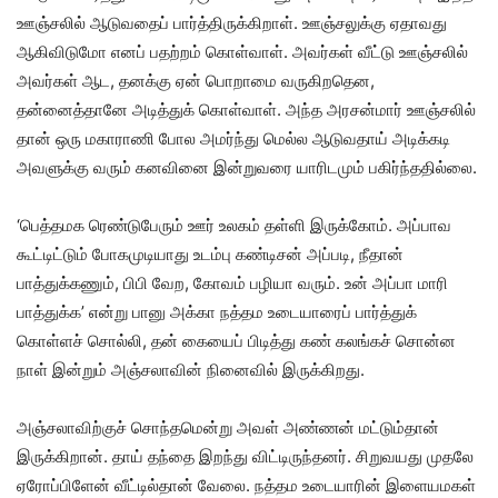
ஊஞ்சலில் ஆடுவதைப் பார்த்திருக்கிறாள். ஊஞ்சலுக்கு ஏதாவது
ஆகிவிடுமோ எனப் பதற்றம் கொள்வாள். அவர்கள் வீட்டு ஊஞ்சலில்
அவர்கள் ஆட, தனக்கு ஏன் பொறாமை வருகிறதென,
தன்னைத்தானே அடித்துக் கொள்வாள். அந்த அரசன்மார் ஊஞ்சலில்
தான் ஒரு மகாராணி போல அமர்ந்து மெல்ல ஆடுவதாய் அடிக்கடி
அவளுக்கு வரும் கனவினை இன்றுவரை யாரிடமும் பகிர்ந்ததில்லை.
‘பெத்தமக ரெண்டுபேரும் ஊர் உலகம் தள்ளி இருக்கோம். அப்பாவ
கூட்டிட்டும் போகமுடியாது உடம்பு கண்டிசன் அப்படி, நீதான்
பாத்துக்கணும், பிபி வேற, கோவம் பழியா வரும். உன் அப்பா மாரி
பாத்துக்க’ என்று பானு அக்கா நத்தம உடையாரைப் பார்த்துக்
கொள்ளச் சொல்லி, தன் கையைப் பிடித்து கண் கலங்கச் சொன்ன
நாள் இன்றும் அஞ்சலாவின் நினைவில் இருக்கிறது.
அஞ்சலாவிற்குச் சொந்தமென்று அவள் அண்ணன் மட்டும்தான்
இருக்கிறான். தாய் தந்தை இறந்து விட்டிருந்தனர். சிறுவயது முதலே
ஏரோப்பிளேன் வீட்டில்தான் வேலை. நத்தம உடையாரின் இளையமகள்