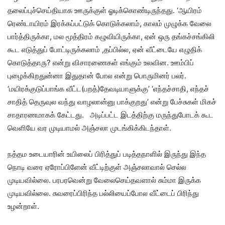
தலைப்புச்செய்தியாக ஊருக்குள் ஓடிக்கொண்டிருந்தது. ‘ஆயிரம்
ரெண்டாயிரம் இரக்கப்பட்டுக் கொடுக்கலாம், காலம் முழுக்க வேலை
பார்த்திருக்கா, மல மூத்திரம் கழுவியிருக்கா, ஏன் ஒரு தங்கச்சங்கிலி
கூட எடுத்துப் போட்டிருக்கலாம் ,தப்பில்ல, ஏன் வீட்டையே எழுதிக்
கொடுத்தாரு? என்று விசாரணைகள் எங்கும் உலவின. ஊம்பிப்
புழைக்கிறதுன்னா இதுதான் போல என்று பொருமினர் பலர்.
‘மயிரக்குடுப்பாங்க வீட்ட(பறத்)தேவடியாளுக்கு’ ‘எந்தச்சாதி, எந்தச்
சாதித் தெருவுல வந்து வாழலான்னு பாக்குறது’ என்று பேச்சுகள் மிகச்
சாதாரணமாகக் கேட்டது. அடிப்பட்ட இடத்திற்கு மருந்துபோடக் கூட
வெளியே வர முடியாமல் அஞ்சலா முடங்கிக்கிடந்தாள்.
நத்தம உடையாரின் உயிலைப் பிரித்துப் படித்தநாளில் இருந்து இந்த
நொடி வரை ஏரோப்பிளேன் வீட்டிற்குள் அஞ்சலாவால் செல்ல
முடியவில்லை. பரபரவென்று வேலைசெய்தவளால் சும்மா இருக்க
முடியவில்லை. சுவரைப்பிரிந்த பல்லியைப்போல வீட்டைப் பிரிந்து
உழன்றாள்.