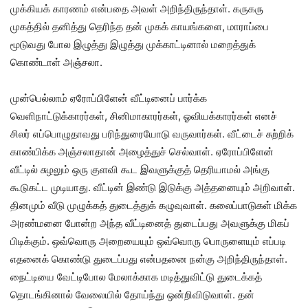
முக்கியக் காரணம் என்பதை அவள் அறிந்திருந்தாள். கருகரு
முகத்தில் தனித்து தெரிந்த தன் முகக் காயங்களை, மாராப்பை
மூடுவது போல இழுத்து இழுத்து முக்காட்டினால் மறைத்துக்
கொண்டாள் அஞ்சலா.
முன்பெல்லாம் ஏரோப்பிளேன் வீட்டினைப் பார்க்க
வெளிநாட்டுக்காரர்கள், சினிமாகாரர்கள், ஓவியக்காரர்கள் எனச்
சிலர் எப்பொழுதாவது பரிந்துரையோடு வருவார்கள். வீட்டைச் சுற்றிக்
காண்பிக்க அஞ்சலாதான் அழைத்துச் செல்வாள். ஏரோப்பிளேன்
வீட்டில் சுழலும் ஒரு குளவி கூட இவளுக்குத் தெரியாமல் அங்கு
கூடுகட்ட முடியாது. வீட்டின் இண்டு இடுக்கு அத்தனையும் அறிவாள்.
தினமும் வீடு முழுக்கத் துடைத்துக் கழுவுவாள். கலைப்பாடுகள் மிக்க
அரண்மனை போன்ற அந்த வீட்டினைத் துடைப்பது அவளுக்கு மிகப்
பிடிக்கும். ஒவ்வொரு அறையையும் ஒவ்வொரு பொருளையும் எப்படி
எதனைக் கொண்டு துடைப்பது என்பதனை நன்கு அறிந்திருந்தாள்.
நைட்டியை வேட்டிபோல மேலாக்காக மடித்துவிட்டு துடைக்கத்
தொடங்கினால் வேலையில் தோய்ந்து ஒன்றிவிடுவாள். தன்