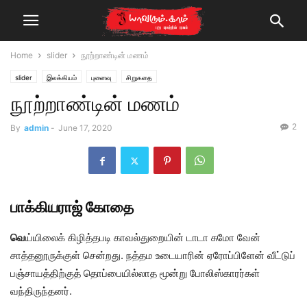
Home
slider
நூற்றாண்டின் மணம்
slider
இலக்கியம்
புனைவு
சிறுகதை
நூற்றாண்டின் மணம்
2
By
admin
-
June 17, 2020
பாக்கியராஜ் கோதை
வெ
ய்யிலைக் கிழித்தபடி காவல்துறையின் டாடா சுமோ வேன்
சாத்தனூருக்குள் சென்றது. நத்தம உடையாரின் ஏரோப்பிளேன் வீட்டுப்
பஞ்சாயத்திற்குத் தொப்பையில்லாத மூன்று போலிஸ்காரர்கள்
வந்திருந்தனர்.