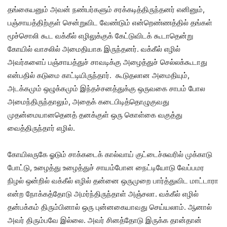
தங்கையனும் அவன் நண்பர்களும் சரக்கடித்திருந்தனர் எனினும்,
பஞ்சாயத்திற்குள் சென்றுவிட வேண்டும் என்றெண்ணத்தில் தங்கள்
மூச்சொலி கூட வக்கீல் எழிலுக்குக் கேட்டுவிடக் கூடாதென்று
கோயில் வாசலில் அமைதியாக இருந்தனர். வக்கீல் எழில்
அவர்களைப் பஞ்சாயத்துச் சாவடிக்கு அழைத்துச் செல்லக்கூடாது
என்பதில் கடுமை காட்டியிருந்தார். கூடுதலான அமைதியும்,
அடக்கமும் ஒழுக்கமும் இந்தச்சனத்துக்கு ஒருவகை சாபம் போல
அமைந்திருந்தாலும், அதைக் கடைபிடித்தொழுகுவது
முதன்மையானதெனத் தனக்குள் ஒரு கொள்கை வகுத்து
வைத்திருந்தார் எழில்.
கோயிலருகே ஓடும் சாக்கடைக் கால்வாய் குட்டைச்சுவரில் முக்காடு
போட்டு, உழைத்து உழைத்துச் சாயம்போன நைட்டியோடு வேப்பமர
நிழல் ஒன்றில் வக்கீல் எழில் தன்னை ஒருமுறை பார்த்துவிட மாட்டாரா
என்ற நோக்கத்தோடு அமர்ந்திருந்தாள் அஞ்சலா. வக்கீல் எழில்
தன்பக்கம் திரும்பினால் ஒரு புன்னகையாவது செய்யலாம். ஆனால்
அவர் திரும்பவே இல்லை. அவர் சினத்தோடு இருக்க தான்தான்