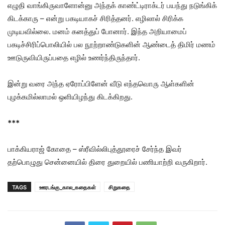
எழுதி வாங்கிருவாளோன்னு அந்தக் காண்ட்டிராக்டர் பயந்து நடுங்கிக்
கிடக்காரு – என்று பகடியாகச் சிரித்தனர். எழிலால் சிரிக்க
முடியவில்லை. மனம் கனத்துப் போனார். இந்த அறியாமைப்
பகடிச்சிரிப்பொலியில் பல நூற்றாண்டுகளின் ஆண்டைத் திமிர் மணம்
ஊடுருவியிருப்பதை எழில் உணர்ந்திருந்தார்.
இன்று வரை அந்த ஏரோப்பிளேன் வீடு எந்தவொரு ஆள்களின்
புழக்கமில்லாமல் ஒளியிழந்து கிடக்கிறது.
***
பாக்கியராஜ் கோதை – ஸ்ரீவில்லிபுத்தூரைச் சேர்ந்த இவர்
தற்பொழுது சென்னையில் திரை துறையில் பணியாற்றி வருகிறார்.
TAGS
ஊரடங்கு_கால_கதைகள்
சிறுகதை