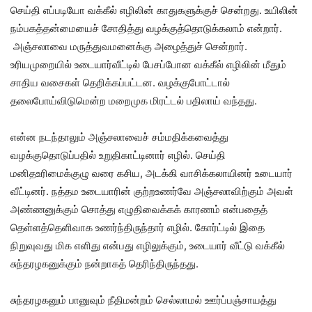
செய்தி எப்படியோ வக்கீல் எழிலின் காதுகளுக்குச் சென்றது. உயிலின்
நம்பகத்தன்மையைச் சோதித்து வழக்குத்தொடுக்கலாம் என்றார்.
அஞ்சலாவை மருத்துவமனைக்கு அழைத்துச் சென்றார்.
உரியமுறையில் உடையார்வீட்டில் பேசப்போன வக்கீல் எழிலின் மீதும்
சாதிய வசைகள் தெறிக்கப்பட்டன. வழக்குபோட்டால்
தலைபோய்விடுமென்ற மறைமுக மிரட்டல் பதிலாய் வந்தது.
என்ன நடந்தாலும் அஞ்சலாவைச் சம்மதிக்கவைத்து
வழக்குதொடுப்பதில் உறுதிகாட்டினார் எழில். செய்தி
மனிதஉரிமைக்குழு வரை கசிய, அடக்கி வாசிக்கலாயினர் உடையார்
வீட்டினர். நத்தம உடையாரின் குற்றஉணர்வே அஞ்சலாவிற்கும் அவள்
அண்ணனுக்கும் சொத்து எழுதிவைக்கக் காரணம் என்பதைத்
தெள்ளத்தெளிவாக உணர்ந்திருந்தார் எழில். கோர்ட்டில் இதை
நிறுவுவது மிக எளிது என்பது எழிலுக்கும், உடையார் வீட்டு வக்கீல்
சுந்தரழகனுக்கும் நன்றாகத் தெரிந்திருந்தது.
சுந்தரழகனும் பானுவும் நீதிமன்றம் செல்லாமல் ஊர்ப்பஞ்சாயத்து