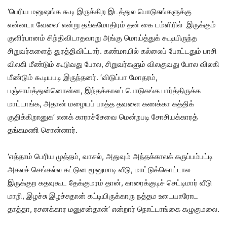
‘பெரிய மனுஷங்க கூடி இருக்கிற இடத்துல பொடுசுங்களுக்கு
என்னடா வேலை’ என்று தங்கமோதிரம் தன் கை டம்ளிரில் இருக்கும்
குளிர்பானம் சிந்திவிடாதவாறு அங்கு மொய்த்துக் கூடியிருந்த
சிறுவர்களைத் துரத்திவிட்டார். கண்மாயில் கல்லைப் போட்டதும் பாசி
விலகி மீண்டும் கூடுவது போல, சிறுவர்களும் விலகுவது போல விலகி
மீண்டும் கூடியபடி இருந்தனர். ‘விடுப்பா மோதரம்,
பஞ்சாய்த்துன்னொன்ன, இந்தக்காலப் பொடுசுங்க பார்த்திருக்க
மாட்டாங்க, அதான் மழையப் பாத்த தவளை கணக்கா கத்திக்
குதிக்கிறானுக’ எனக் காராச்சேவை மென்றபடி சோசியக்காரத்
தங்கமணி சொன்னார்.
‘எத்தாம் பெரிய முத்தம், வாசல், அதுவும் அந்தக்காலக் கருப்பம்பட்டி
அகலச் செங்கல்ல கட்டுன மூனுமாடி வீடு, மாட்டுக்கொட்டால
இருக்குற கதவுகூட தேக்குமரம் தான், காரைக்குடிச் செட்டிமார் வீடு
மாறி, இழச்சு இழச்சுதான் கட்டியிருக்காரு நத்தம உடையாரோட
தாத்தா, ரசனக்கார மனுசன்தான்’ என்றார் நொட்டாங்கை கழுகுமலை.