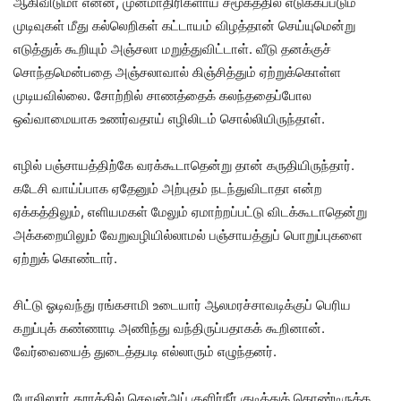
ஆகிவிடுமா என்ன, முன்மாதிரிகளாய் சமூகத்தில் எடுக்கப்படும்
முடிவுகள் மீது கல்லெறிகள் கட்டாயம் விழத்தான் செய்யுமென்று
எடுத்துக் கூறியும் அஞ்சலா மறுத்துவிட்டாள். வீடு தனக்குச்
சொந்தமென்பதை அஞ்சலாவால் கிஞ்சித்தும் ஏற்றுக்கொள்ள
முடியவில்லை. சோற்றில் சாணத்தைக் கலந்ததைப்போல
ஒவ்வாமையாக உணர்வதாய் எழிலிடம் சொல்லியிருந்தாள்.
எழில் பஞ்சாயத்திற்கே வரக்கூடாதென்று தான் கருதியிருந்தார்.
கடேசி வாய்ப்பாக ஏதேனும் அற்புதம் நடந்துவிடாதா என்ற
ஏக்கத்திலும், எளியமகள் மேலும் ஏமாற்றப்பட்டு விடக்கூடாதென்று
அக்கறையிலும் வேறுவழியில்லாமல் பஞ்சாயத்துப் பொறுப்புகளை
ஏற்றுக் கொண்டார்.
சிட்டு ஓடிவந்து ரங்கசாமி உடையார் ஆலமரச்சாவடிக்குப் பெரிய
கறுப்புக் கண்ணாடி அணிந்து வந்திருப்பதாகக் கூறினான்.
வேர்வையைத் துடைத்தபடி எல்லாரும் எழுந்தனர்.
போலிஸார் தூரத்தில் செவன்அப் குளிர்நீர் குடித்துக் கொண்டிருக்க,