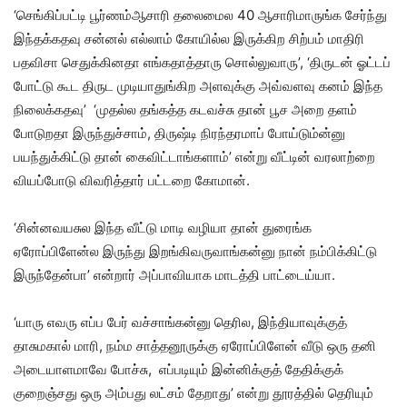
‘செங்கிப்பட்டி பூர்ணம்ஆசாரி தலைமைல 40 ஆசாரிமாருங்க சேர்ந்து
இந்தக்கதவு சன்னல் எல்லாம் கோயில்ல இருக்கிற சிற்பம் மாதிரி
பதவிசா செதுக்கினதா எங்கதாத்தாரு சொல்லுவாரு’, ‘திருடன் ஓட்டப்
போட்டு கூட திருட முடியாதுங்கிற அளவுக்கு அவ்வளவு கனம் இந்த
நிலைக்கதவு’ ‘முதல்ல தங்கத்த கடவச்சு தான் பூச அறை தளம்
போடுறதா இருந்துச்சாம், திருஷ்டி நிரந்தரமாப் போய்டும்ன்னு
பயந்துக்கிட்டு தான் கைவிட்டாங்களாம்’ என்று வீட்டின் வரலாற்றை
வியப்போடு விவரித்தார் பட்டறை கோமான்.
‘சின்னவயசுல இந்த வீட்டு மாடி வழியா தான் துரைங்க
ஏரோப்பிளேன்ல இருந்து இறங்கிவருவாங்கன்னு நான் நம்பிக்கிட்டு
இருந்தேன்பா’ என்றார் அப்பாவியாக மாடத்தி பாட்டைய்யா.
‘யாரு எவரு எப்ப பேர் வச்சாங்கன்னு தெரில, இந்தியாவுக்குத்
தாசுமகால் மாரி, நம்ம சாத்தனூருக்கு ஏரோப்பிளேன் வீடு ஒரு தனி
அடையாளமாவே போச்சு, எப்படியும் இன்னிக்குத் தேதிக்குக்
குறைஞ்சது ஒரு அம்பது லட்சம் தேறாது’ என்று தூரத்தில் தெரியும்