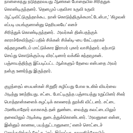
நான்கைந்து நடுத்தரவயது ஆண்கள் போதையில் சிரித்துக்
கொண்டிருந்தனர். ‘தெனமும் பதவிசா உருவி உருவி
ஆட்டிவிட்டுருந்தாக்கூட நான் கொடுத்திருக்கமாட்டேன்பா,’ ‘கிழவன்
எப்படி மயங்குனான்னு தெரியலயே’ எனச்
சிரித்துக் கொண்டிருந்தனர். அவர்கள் தின்பதற்குக்
காராச்சேவிற்குப் பதில் சிக்கன் சிக்ஸ்டி-பை கேட்பதாகச்
சுந்தரழகனிடம் மாட்டுக்கார இராமர் புகார் வாசித்தார். ஏற்பாடு
செய்து கொடுக்கும்படி விரட்டினார் வக்கீல் சுந்தரழகன்.
பஞ்சாயத்திற்கு இப்படிப்பட்ட ஆள்களும் தேவை என்பதை அவர்
நன்கு உணர்ந்து இருந்தார்.
குழந்தைப் பையன்கள் சிறுநீர் கழிப்பது போல உடலில் வியர்வை
அடித்து ஊற்றியது. சட்டை போட்டிருந்த பஞ்சாயத்து உறுப்பினர் சிலர்
பொத்தான்களைக் கழட்டிக் காலரைத் தூக்கி விட்டனர். சட்டை
அணியாதோர் வாகாகத் தன் துண்டை வைத்து கவட்டையிலும்
தலையிலும் அடிக்கடி துடைத்துக்கொண்டனர். ‘அவனுகள என்ன,
இன்னும் காணல, பயந்துட்டானுகளா,’ எனச் சொட்டைச்
சொக்கலிங்கம் கேட்க, ‘ஏய்..இல்லப்பா, காலனிக்கோயில்