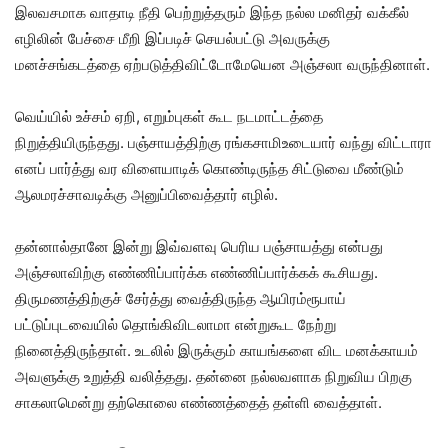
இலவசமாக வாதாடி நீதி பெற்றுத்தரும் இந்த நல்ல மனிதர் வக்கீல்
எழிலின் பேச்சை மீறி இப்படிச் செயல்பட்டு அவருக்கு
மனச்சங்கடத்தை ஏற்படுத்திவிட்டோமேயென அஞ்சலா வருந்தினாள்.
வெய்யில் உச்சம் ஏறி, எறும்புகள் கூட நடமாட்டத்தை
நிறுத்தியிருந்தது. பஞ்சாயத்திற்கு ரங்கசாமிஉடையார் வந்து விட்டாரா
எனப் பார்த்து வர விளையாடிக் கொண்டிருந்த சிட்டுவை மீண்டும்
ஆலமரச்சாவடிக்கு அனுப்பிவைத்தார் எழில்.
தன்னால்தானே இன்று இவ்வளவு பெரிய பஞ்சாயத்து என்பது
அஞ்சலாவிற்கு எண்ணிப்பார்க்க எண்ணிப்பார்க்கக் கூசியது.
திருமணத்திற்குச் சேர்த்து வைத்திருந்த ஆயிரம்ரூபாய்
பட்டுப்புடவையில் தொங்கிவிடலாமா என்றுகூட நேற்று
நினைத்திருந்தாள். உடலில் இருக்கும் காயங்களை விட மனக்காயம்
அவளுக்கு உறுத்தி வலித்தது. தன்னை நல்லவளாக நிறுவிய பிறகு
சாகலாமென்று தற்கொலை எண்ணத்தைத் தள்ளி வைத்தாள்.