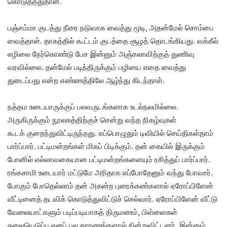
கொடுத்ததுதான்.
பஞ்சம்மா குடத்து நீரை நடுவாக வைத்து மூடி, அதன்மேல் சொம்பை
வைத்தாள். தாகத்தில் கூட்டம் குடத்தை சூழத் தொடங்கியது. வக்கீல்
எழிலை நேர்கொண்டு பேச இன்னும் அஞ்சலாவிற்குத் துணிவு
வரவில்லை. தன்மேல் படிந்திருக்கும் பழியை எதை வைத்து
துடைப்பது என்ற எண்ணத்திலே ஆழ்ந்து கிடந்தாள்.
நத்தம உடையாருக்குப் பலவருடங்களாக உடல்நலமில்லை.
அருகிருக்கும் நூலகத்திற்குச் சென்று வந்த நிகழ்வுகள்
கூடக் குறைந்துவிட்டிருந்தது. எப்பொழுதும் டிவியில் செய்திகள்தாம்
பார்ப்பார். பட்டிமன்றங்கள் மிகப் பிடிக்கும். தன் கையில் இருக்கும்
போனில் எல்லாவகையான பட்டிமன்றங்களையும் ரசித்துப் பார்ப்பார்.
ரங்கசாமி உடையார் மட்டுமே அரிதாக எப்போதேனும் வந்து போவார்.
போகும் போதெல்லாம் தன் அகன்ற புரைக்கண்களால் ஏரோப்பிளேன்
வீட்டினைத் தடவிக் கொடுத்துவிட்டுச் செல்வார். ஏரோப்பிளேன் வீட்டு
வேலையாட்களும் படிப்படியாகத் திருமணம், பிள்ளைகள்
தலையெடுப்பு எனப் பல காரணங்களால் நின்றுவிட்டனர். இன்னும்