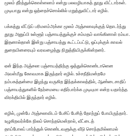
மூலம் தீர்த்துக்கொள்ளலாம் என்று பலவழியாகத் தூது விட்டார்கள்.
முடியாது என்று ஒற்றைச்சொல்லில் மறுத்துவிட்டார் எழில்.
பக்கத்து வீட்டுப் பரிமளம்அக்கா மூலம் அஞ்சலாவுக்குத் தொடர்ந்து
தூது அனுப்பி உள்ளூர் பஞ்சாயத்துக்குச் சம்மதம் வாங்கினாள் ரம்யா.
இதனால்தான் இன்று பஞ்சாயத்து கூட்டப்பட்டு, ஒப்புக்குக் காவல்
துறையினரையும் வரவழைத்து நிறுத்தியிருக்கின்றனர்.
ஏன் இந்த அஞ்சலா பஞ்சாயத்திற்கு ஒத்துக்கொண்டாளென
அவள்மீது கோவமாக இருந்தார் எழில். உச்சநீதிமன்றமே
நம்பகத்தன்மை இழந்து வருகிற இந்தக்காலத்தில், ஆண்டைசாதிப்
பஞ்சாயத்துகளில் நேர்மையை எதிர்பார்க்க முடியுமா என்ற யதார்த்த
விரக்தியில் இருந்தார் எழில்.
எழில், முன்பே அஞ்சலாவிடம் பேசிப் பேசித் தோற்றுப் போயிருந்தார்.
உழுகிறவர்க்கே நிலம் சொந்தமென்றால், வீட்டைத்
தாய்போலப் பார்த்துக் கொண்டவளுக்கு வீடு சொந்தமில்லாமல்