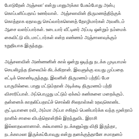
போடுறேன் அஞ்சலா’ என்று பானுஅக்கா பேசும்போது அன்பு
கொப்பளிப்பதாய் உணர்வாள். அஞ்சலாவின் திருமணத்திற்குக்
கொத்தாக ஏதாவது செய்வார்களெனத் தோழிமார்கள் அவளிடம்
ஆசை வளர்ப்பார்கள். உடையார் வீட்டினர் அப்படி ஒன்றும் நம்மைக்
கைவிட்டு விடமாட்டார்கள் என்ற எண்ணம் அஞ்சாலாவுக்கும்
உறுதியாக இருந்தது.
அஞ்சலாவின் அண்ணனின் கால் ஒன்று ஒடிந்து நடக்க முடியாமல்
செயலிழந்த நிலையில் கிடக்கிறான். இவளுக்கு வயது முப்பதை
எட்டிக் கொண்டிருந்தது. இவளின் திருமணம் பற்றிப் பேச
யாருமில்லை. பானு மட்டும்தான் அடிக்கடி திருமணம் பற்றி
விசாரிப்பாள். அப்பொழுது மட்டும் ஏக்கம் கண்களை மறைக்கும்.
தன்னைக் காதலிப்பதாய்ச் சொல்லி சிலநாள்கள் உறவுகொண்ட
குட்டியானை ரவி, அம்மா அப்பா சகிதம் பெண்பார்க்க வந்த மூன்றாம்
நாளில் சாலை விபத்தொன்றில் இறந்துவிட இராசி
இல்லாதவளானாள். கல்யாணம் நடக்கனும்னு விதி இருந்தா,
நடக்காமலா இருக்கப்போவுது என்று தனக்குத்தானே சமாதனம்