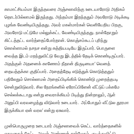
காமாட்சியம்மா இருந்தவரை அஞ்சலாவிற்கு உடையாரோடு அதிகம்
தொடர்பில்லாமல் இருந்தது. அந்தம்மா இறந்ததும் அவரோடு அடிக்கடி
புழங்க வேண்டியிருந்தது. அவர் மகள்மார்கள் வெளியேறிய பிறகு,
அவரோடு மட்டுமே மல்லுக்கட்ட வேண்டியிருந்தது. நாள்தோறும்
கிட்டத்தட்ட வார்த்தைப்போர்தான். கொஞ்சம்கூடப் புரிந்து
கொள்ளாமல் நசநச என்று கத்தியபடியே இருப்பார். பொருளை
வைத்த இடம் மறந்துவிட்டு வேறு இடத்தில் தேடிக் கொண்டிருப்பார்.
அதற்குள் அதனைக் காணோம் நீதான் திருடினயா’ வெனத்
தையத்தக்கா குதிப்பார். அதைத்தேடி எடுத்துக் கொடுத்ததும்
பதிலேதும் சொல்லாமல் அதைப்பிடிங்கிக் கொண்டு முறைத்தபடி
சென்றுவிடுவார். சில நேரங்களில் ஏரோப்பிளேன் வீட்டுப் பக்கமே
செல்லக்கூடாது என்று வைராக்கியம் பிடித்து நின்றாலும், ஆள்
அனுப்பி வரவழைத்து விடுவார் உடையார். அப்போதும் வீட்டுல தூரமா
இருக்கியா ஏன் வரல’ என்று ஏசுவார்.
முன்பொருமுறை உடையார் அஞ்சலாவைக் கெட்ட வார்த்தைகளில்
ஏசுவதைக் கேட்ட, அவள் அண்ணன் கார்மேகம், குடித்துவிட்டு