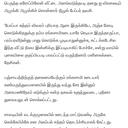
பெருத்த ஏரோப்பிளேன் வீட்டை அளவெடுத்தபடி தனது ஐ விரலையும்
அமுக்கி அமுக்கிச் சொன்னார் நீயூஸ் பேப்பர் தவசி.
‘போப்பா சுத்தம் விவரம் புரியாத ஆளா இருக்கியே, அஞ்சு கோடி
கொடுக்கிறதுக்கு நம்ம ரங்கசாமிஉடையாரே ரெடியா இருந்தாருப்பா,
பரம்பரவீடுன்னு பானு கொடுக்க முடியாதுன்னுச்சு, கட்டக்கடேசில
இந்த வீட்டு நிலம இன்னிக்கு இப்படியாகிப் போச்சே, என்று வாயில்
புகையிலை குதப்பியபடி பாவப்பட்டு வருந்தினார் மளிகைக்கடை
தேசிகன்.
பஞ்சாயத்திற்குத் தலைமையேற்கும் ரங்கசாமி உடையார்
கண்மருத்துவமனையில் இருந்து வந்து சேர இன்னும்
அரைமணிநேரம் எடுக்கும் என்ற தகவல் உளுந்துவடை, புதினா
துவையலுடன் சொல்லப்பட்டது.
சாவடியின் வடக்குமூலையில் உடைந்த மாட்டுவண்டி அருகே
கெக்கேபிக்கே என அலம்பல் சத்தம் தொடர்ச்சியாகக் கேட்டது.