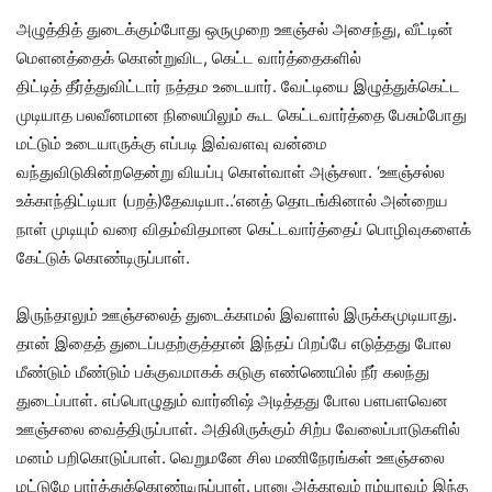
அழுத்தித் துடைக்கும்போது ஒருமுறை ஊஞ்சல் அசைந்து, வீட்டின்
மெளனத்தைக் கொன்றுவிட, கெட்ட வார்த்தைகளில்
திட்டித் தீர்த்துவிட்டார் நத்தம உடையார். வேட்டியை இழுத்துக்கெட்ட
முடியாத பலவீனமான நிலையிலும் கூட கெட்டவார்த்தை பேசும்போது
மட்டும் உடையாருக்கு எப்படி இவ்வளவு வன்மை
வந்துவிடுகின்றதென்று வியப்பு கொள்வாள் அஞ்சலா. ‘ஊஞ்சல்ல
உக்காந்திட்டியா (பறத்)தேவடியா..’எனத் தொடங்கினால் அன்றைய
நாள் முடியும் வரை விதம்விதமான கெட்டவார்த்தைப் பொழிவுகளைக்
கேட்டுக் கொண்டிருப்பாள்.
இருந்தாலும் ஊஞ்சலைத் துடைக்காமல் இவளால் இருக்கமுடியாது.
தான் இதைத் துடைப்பதற்குத்தான் இந்தப் பிறப்பே எடுத்தது போல
மீண்டும் மீண்டும் பக்குவமாகக் கடுகு எண்ணெயில் நீர் கலந்து
துடைப்பாள். எப்பொழுதும் வார்னிஷ் அடித்தது போல பளபளவென
ஊஞ்சலை வைத்திருப்பாள். அதிலிருக்கும் சிற்ப வேலைப்பாடுகளில்
மனம் பறிகொடுப்பாள். வெறுமனே சில மணிநேரங்கள் ஊஞ்சலை
மட்டுமே பார்த்துக்கொண்டிருப்பாள். பானு அக்காவும் ரம்யாவும் இந்த