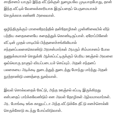
சாதிசனம் யாரும் இந்த வீட்டுக்குள் நுழையவே முடியாதபோது, தான்
இந்த வீட்டில் வேலைக்காரியாக இருப்பதைப் பெருமையாகச்
செருக்காக எண்ணி அலைவாள்.
ஒழிந்திருக்கும் மாலைநேரத்தில் தன்தோழிகள் முன்னிலையில் வீடு
பற்றிய கதைகளையே கதைத்துக் கொண்டிருப்பாள். ஏரோப்பிளேன்
வீட்டின் முதல் மாடியில் பித்தளைச்சங்கிலியால்
சந்தனப்பலகைகொண்டு அரசன்மார்கள் அமரும் சிம்மாசனம் போல
நுணுக்கமாகச் செதுக்கி ஆக்கப்பட்டிருக்கும் பெரிய ஊஞ்சல் அவளை
ஒவ்வொரு நாளும் வியப்படையச் செய்யும். அதன் சந்தனப்
பலகையை அடிக்கடி துடைத்துத் துடைத்து மோந்து பார்த்து அதன்
நூற்றாண்டு மணத்தை நுகர்வாள்.
இவள் சொல்வதைக் கேட்டு, அந்த ஊஞ்சல் எப்படி இருக்கிறது
என்பதைப் பார்க்கவேண்டும் என அவள் தோழிகள் ஆர்வமாவார்கள்.
அட போங்கடி உங்க காலுபட்டா அந்த வீட்டுக்கே தீட்டு எனச்சொல்லி
செருக்கோடு கடந்து போய்விடுவாள்.