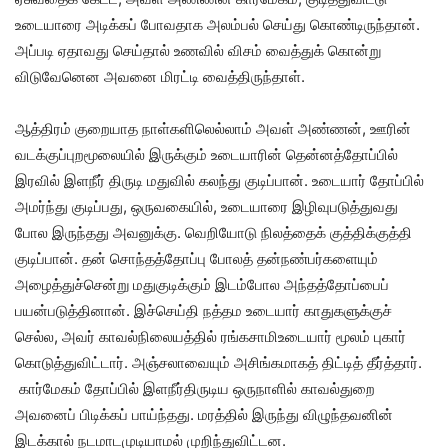
உடையாரை அடிக்கப் போவதாக அலம்பல் செய்து கொண்டிருந்தான்.
அப்படி ஏதாவது செய்தால் உணவில் விசம் வைத்துக் கொன்று
விடுவேனென அவனை மிரட்டி வைத்திருந்தாள்.
ஆத்திரம் குறையாத நாள்களிலெல்லாம் அவள் அண்ணன், ஊரின்
வடக்குப்புறமூலையில் இருக்கும் உடையாரின் தென்னத்தோப்பில்
இரவில் இளநீர் திருடி மதுவில் கலந்து குடிப்பான். உடையார் தோப்பில்
அமர்ந்து குடிப்பது, ஒருவகையில், உடையாரை இழிவுபடுத்துவது
போல இருந்தது அவனுக்கு. வெறியோடு நிலத்தைக் குத்திக்குத்தி
குடிப்பான். தன் சொந்தத்தோப்பு போலத் தன்நண்பர்களையும்
அழைத்துச்சென்று மதுகுடிக்கும் இடம்போல அந்தத்தோப்பைப்
பயன்படுத்தினான். இச்செய்தி நத்தம உடையார் காதுகளுக்குச்
செல்ல, அவர் காவல்நிலையத்தில் ரங்கசாமிஉடையார் மூலம் புகார்
கொடுத்துவிட்டார். அஞ்சலாவையும் அசிங்கமாகத் திட்டித் தீர்த்தார்.
கார்மேகம் தோப்பில் இளநீர்திருடிய ஒருநாளில் காவல்துறை
அவனைப் பிடிக்கப் பாய்ந்தது. மரத்தில் இருந்து விழுந்தவனின்
இடக்கால் நடமாடமுடியாமல் முறிந்துவிட்டன.