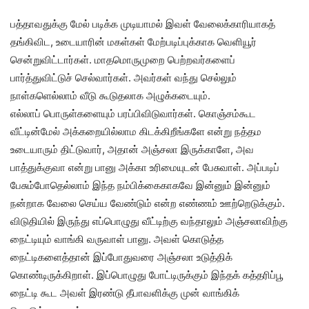
பத்தாவதுக்கு மேல் படிக்க முடியாமல் இவள் வேலைக்காரியாகத்
தங்கிவிட, உடையாரின் மகள்கள் மேற்படிப்புக்காக வெளியூர்
சென்றுவிட்டார்கள். மாதமொருமுறை பெற்றவர்களைப்
பார்த்துவிட்டுச் செல்வார்கள். அவர்கள் வந்து செல்லும்
நாள்களெல்லாம் வீடு கூடுதலாக அழுக்கடையும்.
எல்லாப் பொருள்களையும் பரப்பிவிடுவார்கள். கொஞ்சம்கூட
வீட்டின்மேல் அக்கறையில்லாம கிடக்கிறீங்களே என்று நத்தம
உடையாரும் திட்டுவார், அதான் அஞ்சலா இருக்காளே, அவ
பாத்துக்குவா என்று பானு அக்கா உரிமையுடன் பேசுவாள். அப்படிப்
பேசும்போதெல்லாம் இந்த நம்பிக்கைகாகவே இன்னும் இன்னும்
நன்றாக வேலை செய்ய வேண்டும் என்ற எண்ணம் ஊற்றெடுக்கும்.
விடுதியில் இருந்து எப்பொழுது வீட்டிற்கு வந்தாலும் அஞ்சலாவிற்கு
நைட்டியும் வாங்கி வருவாள் பானு. அவள் கொடுத்த
நைட்டிகளைத்தான் இப்போதுவரை அஞ்சலா உடுத்திக்
கொண்டிருக்கிறாள். இப்பொழுது போட்டிருக்கும் இந்தக் கத்தரிப்பூ
நைட்டி கூட அவள் இரண்டு தீபாவளிக்கு முன் வாங்கிக்