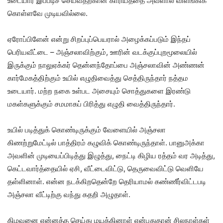
உடையார் இப்படிச் செய்வதற்கான காரியத்தை அவளால் விளங்கிக்
கொள்ளவே முடியவில்லை.
ஏரோப்பிளேன் என்று சிறப்புப்பெயரால் அழைக்கப்படும் இந்தப்
பெரியவீட்டை – அஞ்சலாவிற்கும், ஊரின் வடக்குப்புறமூலையில்
இருக்கும் நாலுஏக்கர் தென்னந்தோப்பை அஞ்சலாவின் அண்ணன்
கார்மேகத்திற்கும் உயில் எழுதிவைத்து செத்திருந்தார் நத்தம
உடையார். மற்ற நகை உள்பட அசையும் சொத்துகளை இரண்டு
மகள்களுக்கும் சமமாகப் பிரித்து எழுதி வைத்திருந்தார்.
உயில் படித்துக் கொண்டிருக்கும் வேளையில் அஞ்சலா
கிணற்றுமேட்டில் பாத்திரம் கழுவிக் கொண்டிருந்தாள். பானுஅக்கா
அவளின் முடியைப்பிடித்து இழுத்து, நைட்டி கிழிய ரத்தம் வர அடித்து,
கெட்டவார்த்தையில் ஏசி, வீட்டைவிட்டு, தெருவைவிட்டு வெளியே
தள்ளினாள். என்ன நடக்கிறதென்றே தெரியாமல் கண்ணீர்விட்டபடி
அஞ்சலா வீட்டிற்கு வந்து கதறி அழுதாள்.
கிழவனை என்னத்த செய்து மயக்கினாள் என்பதுதான் சிலநாள்கள்