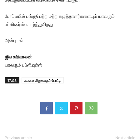
போட்டியில் பங்குபெற்ற மற்ற எழுத்தாளர்களையும் யாவரும்
பப்ளிஷர்ஸ் வாழ்த்துகிறது
அன்புடன்
ஜீவ கரிகாலன்
யாவரும் பப்ளிஷர்ஸ்
TAGS
க.நா.சு சிறுகதைப் போட்டி
Previous article
Next article