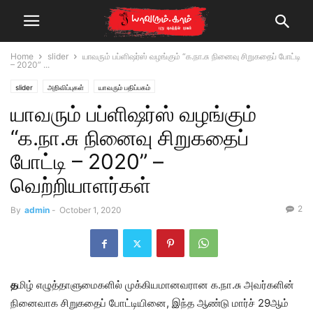
Home
slider
யாவரும் பப்ளிஷர்ஸ் வழங்கும் “க.நா.சு நினைவு சிறுகதைப் போட்டி
– 2020” ...
slider
அறிவிப்புகள்
யாவரும் பதிப்பகம்
யாவரும் பப்ளிஷர்ஸ் வழங்கும்
“க.நா.சு நினைவு சிறுகதைப்
போட்டி – 2020” –
வெற்றியாளர்கள்
2
By
admin
-
October 1, 2020
த
மிழ் எழுத்தாளுமைகளில் முக்கியமானவரான க.நா.சு அவர்களின்
நினைவாக சிறுகதைப் போட்டியினை, இந்த ஆண்டு மார்ச் 29ஆம்