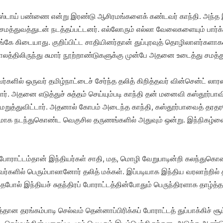
ு, டால்ஸ்டாய் பண்ணை என்று இரண்டு ஆசிரமங்களைக் கண்டவர் காந்தி. அ
த்துவத்துடன் நடத்தப்பட்டனர். எல்லோரும் எல்லா வேலைகளையும் பார்க்க
அங்கே கிடையாது. குறிப்பிட்ட சாதியினர்தான் துப்புரவுத் தொழிலாளர்களா
காலத்திலிருந்து சுமார் நூற்றாண்டுகளுக்கு முன்பே அதனை உடைத்து சமத்த
வர்களில் ஒருவர் தமிழ்நாட்டைச் சேர்ந்த தலித் கிறித்தவர் வின்சென்ட் லார
ர். அதனை எடுத்துச் சுத்தம் செய்யும்படி காந்தி தன் மனைவி கஸ்தூர்பாவி
றுத்துவிட்டார். அதனால் கோபம் அடைந்த காந்தி, கஸ்தூர்பாவைத் தரதரவெ
ூர்க்கமாக நடந்துகொண்ட வெகுசில தருணங்களில் அதுவும் ஒன்று. இந்நிகழ்
் போராட்டம்தான் இந்தியர்கள் சாதி, மத, மொழி வேறுபாடின்றி கலந்துகொண்
ர்களில் பெரும்பாலானோர் தலித் மக்கள். இப்படியாக இந்திய வரலாற்றில
ல் இந்தியச் சுதந்திரப் போராட்டத்தின்போதும் பெருந்திரளாக தாழ்த்
தான தரங்கம்பாடி செல்வம் தென்னாப்பிரிக்கப் போராட்டத் துப்பாக்கிச் சூ