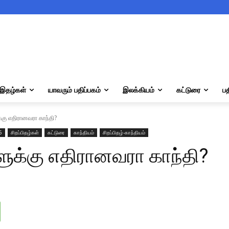
இதழ்கள்
யாவரும் பதிப்பகம்
இலக்கியம்
கட்டுரை
பத
க்கு எதிரானவரா காந்தி?
5
சிறப்பிதழ்கள்
கட்டுரை
காந்தியம்
சிறப்பிதழ்-காந்தியம்
களுக்கு எதிரானவரா காந்தி?