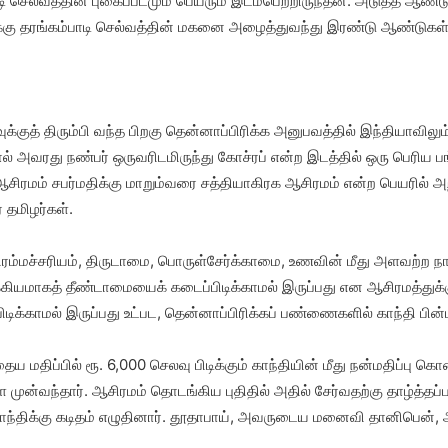
ெல்வத்தின் புகைப்படமும் பெயரும் இடம்பெற்றிருந்தன. அடுத்த ஆண்டு, 
க்கு தரங்கம்பாடி செல்வத்தின் மகனை அழைத்துவந்து இரண்டு ஆண்டுகள் 
க்குத் திரும்பி வந்த பிறகு தென்னாப்பிரிக்க அனுபவத்தில் இந்தியாவிலும
ல் அவரது நண்பர் ஒருவரிடமிருந்து கோச்ரப் என்ற இடத்தில் ஒரு பெரி
ரமம் சபர்மதிக்கு மாறும்வரை சத்தியாகிரக ஆசிரமம் என்ற பெயரில் அறி
் தமிழர்கள்.
பிரம்மச்சரியம், திருடாமை, பொருள்சேர்க்காமை, உணவின் மீது அளவற்ற
்கியமாகத் தீண்டாமையைக் கடைப்பிடிக்காமல் இருப்பது என ஆசிரமத்துக்க
ிக்காமல் இருப்பது உட்பட, தென்னாப்பிரிக்கப் பண்ணைகளில் காந்தி பின்
ய மதிப்பில் ரூ. 6,000 செலவு பிடிக்கும் காந்தியின் மீது நன்மதிப்பு 
்வந்தார். ஆசிரமம் தொடங்கிய புதிதில் அதில் சேர்வதற்கு தாழ்த்தப்பட்
காந்திக்கு கடிதம் எழுதினார். தூதாபாய், அவருடைய மனைவி தானிபென்,