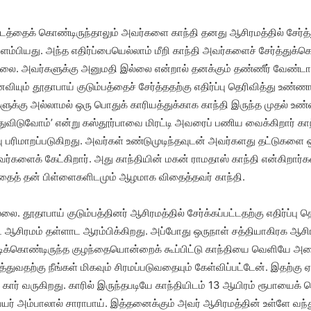
்டத்தைக் கொண்டிருந்தாலும் அவர்களை காந்தி தனது ஆசிரமத்தில் சேர்த்
ு கிளம்பியது. அந்த எதிர்ப்பையெல்லாம் மீறி காந்தி அவர்களைச் சேர்த்து
ில்லை. அவர்களுக்கு அனுமதி இல்லை என்றால் தனக்கும் தண்ணீர் வேண்டா
ும் தூதாபாய் குடும்பத்தைச் சேர்த்ததற்கு எதிர்ப்பு தெரிவித்து உண்ணாவ
ுக்கு அல்லாமல் ஒரு பொதுக் காரியத்துக்காக காந்தி இருந்த முதல் உ
்துவிடுவோம்’ என்று கஸ்தூர்பாவை மிரட்டி அவரைப் பணிய வைக்கிறார் காந
வு பரிமாறப்படுகிறது. அவர்கள் உண்டுமுடிந்தவுடன் அவர்களது தட்டுகளை 
ர்களைக் கேட்கிறார். அது காந்தியின் மகன் ராமதாஸ் காந்தி என்கிறார்கள
ைத் தன் பிள்ளைகளிடமும் ஆழமாக விதைத்தவர் காந்தி.
ை. தூதாபாய் குடும்பத்தினர் ஆசிரமத்தில் சேர்க்கப்பட்டதற்கு எதிர்ப்பு
 ஆசிரமம் தள்ளாட ஆரம்பிக்கிறது. அப்போது ஒருநாள் சத்தியாகிரக ஆசிரம
ிக்கொண்டிருந்த குழந்தையொன்றைக் கூப்பிட்டு காந்தியை வெளியே அழைத
்துவதற்கு நீங்கள் மிகவும் சிரமப்படுவதையும் கேள்விப்பட்டேன். இதற்கு 
த கார் வருகிறது. காரில் இருந்தபடியே காந்தியிடம் 13 ஆயிரம் ரூபாயைக்
ர் அம்பாலால் சாராபாய். இத்தனைக்கும் அவர் ஆசிரமத்தின் உள்ளே வந்து 