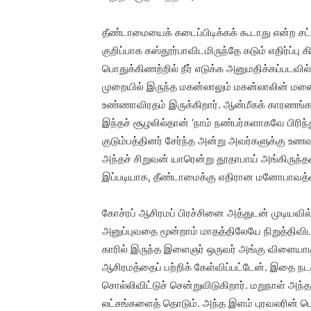
தீண்டாமையைக் கடைப்பிடிக்கக் கூடாது என்ற சட
குறிப்பாக கஸ்தூர்பாவிடமிருந்தே கடும் எதிர்ப்ப
பொதுக்கிணற்றில் நீர் எடுக்க அனுமதிக்கப்படவ
முறையில் இருந்த மகன்லாலும் மகன்லாலின் மனைவிய
உண்ணாவிரதம் இருக்கிறார். ஆன்மீகக் காரணங்கள
இந்தச் சூழலில்தான் ‘நாம் நண்பர்களாகவே பிரிந
குடும்பத்தினர் சேர்ந்த அன்று அவர்களுக்கு உண
அந்தச் சிறுவன் யாரென்று தூதாபாய் அங்கிருந்தவ
இப்படியாக, தீண்டாமைக்கு எதிரான மனோபாவத்த
கோச்ரப் ஆசிரமப் பிரச்சினை அத்துடன் முடியவில்ல
அனுப்புவதை மூன்றாம் மாதத்திலேயே நிறுத்திவிட
காரில் இருந்த இளைஞர் ஒருவர் அங்கு விளையாட
ஆசிரமத்தைப் பற்றிக் கேள்விப்பட்டேன். இதை நடத
சொல்லிவிட்டுச் சென்றுவிடுகிறார். மறுநாள் அந்
லட்சங்களைத் தொடும். அந்த இளம் புரவலரின் பெய