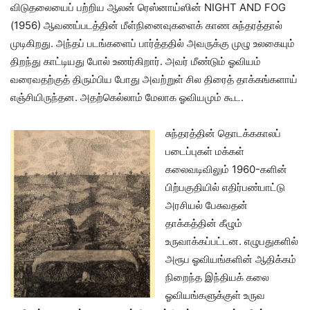
விடுதலையைப் பற்றிய ஆலன் ரெஸ்னாய்ஸின் NIGHT AND FOG
(1956) ஆவணப்படத்தின் மீள்நினைவுகளைக் காண சுந்தரத்தால்
முடிகிறது. அந்தப் படங்களைப் பார்த்ததில் அவருக்கு முழு உலகையும்
திறந்து காட்டியது போல் உணர்கிறார். அவர் மீண்டும் ஓவியம்
வரைவதற்குத் திரும்பிய போது அவற்றுள் சில திரைத் தாக்கங்களாய்
எஞ்சியிருந்தன. அதற்கெல்லாம் மேலாக ஓவியமும் கூட.
சுந்தரத்தின் தொடக்ககாலப்
படைப்புகள் மக்கள்
கலைவடிவிலும் 1960-களின்
பிற்பகுதியில் எதிர்பண்பாட்டு
அரசியல் பேசுவதன்
தாக்கத்தின் கீழும்
உருவாக்கப்பட்டன. எழுபதுகளில்
அரூப ஓவியங்களின் ஆதிக்கம்
நிறைந்த இந்தியக் கலை
ஓவியங்களுக்குள் உருவ