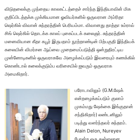
விடுதலைக்கு முந்தைய காலகட்டத்தைச் சார்ந்த இந்தியாவின் மிக
குறிப்பிடத்தக்க முக்கியமான ஓவியர்களில் ஒருவரான அம்ரிதா
ஷெர்கில் விவான் சுந்தரத்தின் பெரியம்மா. விவானது தாத்தா உம்ராவ்
சிங் ஷெர்கில் தொடக்க காலப் புகைப்படக் கலைஞர். சுந்தரத்தின்
மனைவியான கீதா கபூர் இருபதாம் நூற்றாண்டின் பிற்பகுதி இந்தியக்
கலையின் விமர்சன ஆய்வை முறைமைப்படுத்தி ஒன்றுதிரட்டிய
முன்னோடிகளில் ஒருவராகவே அழைக்கப்படும் இவரையும் கணக்கில்
கொண்டால் கலைக்குடும்ப வரிசையில் ஐவரும் ஒருவராக
அமைகிறார்.
பரோடாவிலும் (G.M.ஷேக்
என்றழைக்கப்படும் குலாம்
முகம்மது ஷேக்கை இங்குதான்
சந்திகிறார்) லண்டனிலும்
படித்து வளர்ந்தவர் சுந்தரம்.
Alain Delon, Nureyev
போன்ற ஒரு துள்ளலான