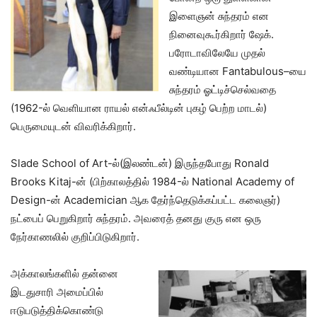
இளைஞன் சுந்தரம் என
நினைவுகூர்கிறார் ஷேக்.
பரோடாவிலேயே முதல்
வண்டியான Fantabulous–யை
சுந்தரம் ஓட்டிச்செல்வதை
(1962-ல் வெளியான ராயல் என்ஃபீல்டின் புகழ் பெற்ற மாடல்)
பெருமையுடன் விவரிக்கிறார்.
Slade School of Art-ல்(இலண்டன்) இருந்தபோது Ronald
Brooks Kitaj-ன் (பிற்காலத்தில் 1984-ல் National Academy of
Design-ன் Academician ஆக தேர்ந்தெடுக்கப்பட்ட கலைஞர்)
நட்பைப் பெறுகிறார் சுந்தரம். அவரைத் தனது குரு என ஒரு
நேர்காணலில் குறிப்பிடுகிறார்.
அக்காலங்களில் தன்னை
இடதுசாரி அமைப்பில்
ஈடுபடுத்திக்கொண்டு