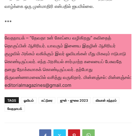
வாழ்க்கை ஒரு முன்மாதிரி என்பதில் ஐயமில்லை.
***
வேதநாயக் – “தேவதா உன் கோப்பை வழிகிறது” கவிதைத்
தொகுப்பின் ஆசிரியர். யாவரும் இணைய இதழின் ஆசிரியர்
குழுவில் அங்கம் வகிக்கும் இவர் ஓவியங்கள் மீது மிகவும் ஈடுபாடு
கொண்டிருப்பவர். எந்த அரசியல் சார்புமற்ற கலையைப் பேசுவதே
தனது நோக்கமாகக் கொண்டிருப்பவர். தற்போது
திருவண்ணாமலையில் வசித்து வருகிறார். மின்னஞ்சல்: மின்னஞ்சல்:
editorialmagazines@gmail.com
TAGS
ஓவியம்
கட்டுரை
ஜுன் - ஜுலை 2023
விவான் சுந்தரம்
வேதநாயக்