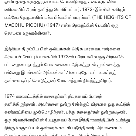
ஓவியத்தை கருத்துருவமாகக் கொண்டுவந்த கலைஞர்களின்
வரிசையில் அவர் தனித்து வெளிப்பட்டார். 1972-இல் சிலி கவிஞர்
பாப்லோ நெருடாவின் மச்சு பிச்சுவின் உயரங்கள் (THE HEIGHTS OF
MACCHU PICCHU) (1947) என்ற தொகுப்பின் பெயரில் ஒரு
தொடரை உருவாக்கினார்.
இந்தியா திரும்பிய பின் ஓவியங்கள் அதிக பார்வையாளர்களை
அடையச் செய்யும் வகையில் 1973-ல் பரோடாவில் ஒரு கிராஃபிக்
பட்டறையை நடத்தும் யோசனையை ஆர்வத்துடன் முன்வைத்து
பல்வேறு இடங்களில் அக்கண்காட்சியை ஏதோ கட்டளைக்குத்
தன்னை ஒப்புக்கொடுத்தவர் போல சுந்தரம் நிகழ்த்துகிறார்.
1974 காலகட்டத்தில் கலைஞர்கள் தீவுகளைப் போலத்
தனித்திருந்தனர். அவர்களை ஒன்று சேர்க்கும் விதமாக ஒரு கூட்டுக்
கண்காட்சியை முன்மொழிந்தார். பத்து கலைஞர்கள் ஒன்றுகூடினர்.
ஒரு சர்வாதிகாரியின் பேயுருவைப் போல இந்திராகாந்தியின் உயர்ந்து
நிற்கும் உருவப்படம் ஒன்றைக் காட்சிப்படுத்தினார். அவ்வமையம்
பெரும் சலசலப்பை உண்டாக்கியது அது. அதன் பிறகு வந்த