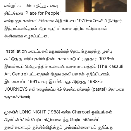
என்றும்கூட விவாதித்து கனவு
திட்டமென ‘Place for People’
என்ற ஒரு கண்காட்சிக்கான அறிவிப்பை 1979-ல் வெளியிடுகிறார்.
இந்நாட்களில்தான் கீதா கபூரின் கலை பற்றிய கட்டுரைகள்
அதிகமாக எழுதப்பட்டன.
Installation படைப்புகள் உருவாக்கத் தொடங்குவதற்கு முன்பு
கூட்டுத் தயாரிப்புகளில் நீண்ட காலம் ஈடுபட்டிருந்தார். 1976-ல்
இமாச்சலப் பிரதேசத்தில் கசௌலி கலை மையத்தில் (The Kasauli
Art Centre) பட்டறைகள் நிறுவ உதவியதைக் குறிப்பிடலாம்.
இவ்வமைப்பு 1991 வரை இயங்கியது. அடுத்து 1988-ல்
JOURNEYS என்றழைக்கப்படும் மென்வண்ணத் (pastel) தொடரை
உருவாக்கினார்.
முதலில் LONG NIGHT (1988) என்ற Charcoal ஓவியங்கள்
ஆஸ்ட்விச்சின் பெரிய சிதிலமடைந்த பெரிய சிமெண்ட்
தூண்களையும் குத்திக்கிழிக்கும் முள்கம்பிகளையும் குறிப்பது.