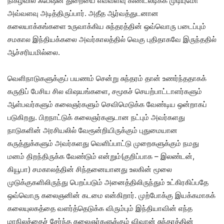
நிகழ்வில் ஃபேஷன் துறையை எவ்வளவு கிண்டலடிக்க முடியுமோ
அவ்வளவு அடித்திருப்பார். அதீத ஆர்வத்துடனான
கலையாக்கங்களை உருவாக்கிய சுந்தரத்தின் ஒவ்வொரு படைப்பும்
சமகால இந்தியக்கலை அவர்காலத்தில் வெகு புதிதாகவே இருந்ததில்
ஆச்சரியமில்லை.
வெளிநாடுகளுக்குப் பயணம் சென்று சுந்தரம் தான் உணர்ந்ததாகக்
கருதிப் பேசிய சில விஷயங்களை, சமூகச் செயற்பாட்டாளர்களும்
ஆள்பவர்களும் கலைஞர்களும் செவிமெடுக்க வேண்டிய ஒன்றாகப்
படுகிறது. பிறநாட்டுக் கலைஞர்களுடான நட்பும் அவர்களது
நாடுகளின் அரசியலில் வேரூன்றியிருக்கும் புதுமையான
கருத்துக்களும் அவர்களது வெளிப்பாட்டு முறைகளுக்கும் நமது
மனம் திறந்திருக்க வேண்டும் என்றும்(குறிப்பாக – இலண்டன்,
கியூபா) சமகாலத்தின் சிந்தனையானது உலகின் மூலை
முடுக்குகளிலிருந்து பெறப்படும் அனைத்திலிருந்தும் உட்கிரகிப்பதே
ஒவ்வொரு கலைஞனின் கடமை என்கிறார். முற்போக்கு இயக்கமாகக்
கலையுலகத்தை வளர்த்தெடுக்க விரும்பும் இந்தியாவின் எந்த
மாநிலத்தைச் சேர்ந்த கலைஞர்களுக்கும் விவான் சுந்தரத்தின்