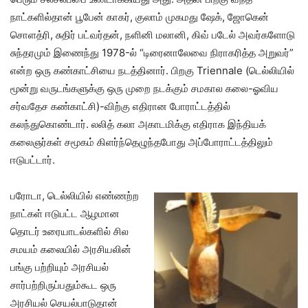
நாட்களில்தான் பூபேன் காகர், குலாம் முகமது ஷேக், ஜோகென்
சொளத்ரி, சுதிர் பட்வர்தன், நளினி மலானி, கிவ் படேல் அவர்களோடு
சுந்தரமும் இணைந்து 1978-ல் “டிரைனாலேவை நிராகரித்த அறுவர்”
என்ற ஒரு கண்காட்சியை நடத்தினார். பிறகு Triennale (டெல்லியில்
மூன்று வருடங்களுக்கு ஒரு முறை நடக்கும் சமகால கலை-ஓவிய
சர்வதேச கண்காட்சி)-விற்கு எதிரான போராட்டத்தில்
கலந்துகொண்டார். லலித் கலா அகாடமிக்கு எதிராக இந்தியக்
கலைஞர்கள் சமூகம் கிளர்ந்தெழுந்தபோது அப்போராட்டத்திலும்
ஈடுபட்டார்.
பரோடா, டெல்லியில் எண்ணற்ற
நாட்கள் ஈடுபட்ட ஆழமான
தொடர் உரையாடல்களில் சில
சமயம் கலையில் அரசியலின்
பங்கு பற்றியும் அரசியல்
சார்பற்றிருப்பதும்கூட ஒரு
அரசியல் செயல்பாடுதான்