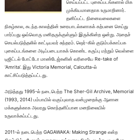
செய்யப்பட்ட புகைப்படங்களால் மிக
முக்கியமானதாக உருமாறினார்.
தனிப்பட்ட நினைவலைகளை
நிகழ்கால, கடந்த காலத்தின் உரையாடல்களாகக் கற்பனை செய்து
பார்ப்பது ஒவ்வொரு மனிதருக்குள்ளும் இருக்கின்ற ஒன்று. அதைச்
செயல்படுத்தலில் காட்டியவர் சுந்தரம். ஷெர்-கில் குடும்பக்காப்பக
புகைப்படங்களை அடிப்படையாகக் கொண்ட கருப்பு மற்றும் வெள்ளை
டிஜிட்டல் போட்டோ மாண்டேஜ்களின் வரிசையே Re-take of
‘Amrita’. இது Victoria Memorial, Calcutta-ல்
காட்சிப்படுத்தப்பட்டது.
அடுத்தது 1995-ல் நடைபெற்ற The Sher-Gil Archive, Memorial
(1993, 2014) பம்பாயில் வகுப்புவாத வன்முறைக்கு ஆளான
மக்களுக்காக அவரது கொந்தளிப்பான மனநிலையில்
உருவாக்கப்பட்டது.
2011-ல் நடைபெற்ற GAGAWAKA: Making Strange என்ற