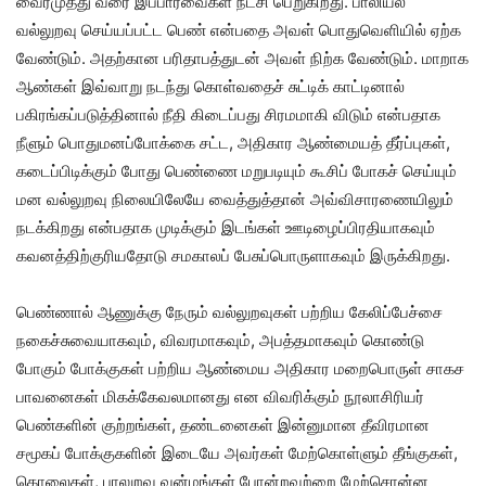
வைரமுத்து வரை இப்பார்வைகள் நீட்சி பெறுகிறது. பாலியல்
வல்லுறவு செய்யப்பட்ட பெண் என்பதை அவள் பொதுவெளியில் ஏற்க
வேண்டும். அதற்கான பரிதாபத்துடன் அவள் நிற்க வேண்டும். மாறாக
ஆண்கள் இவ்வாறு நடந்து கொள்வதைச் சுட்டிக் காட்டினால்
பகிரங்கப்படுத்தினால் நீதி கிடைப்பது சிரமமாகி விடும் என்பதாக
நீளும் பொதுமனப்போக்கை சட்ட, அதிகார ஆண்மையத் தீர்ப்புகள்,
கடைப்பிடிக்கும் போது பெண்ணை மறுபடியும் கூசிப் போகச் செய்யும்
மன வல்லுறவு நிலையிலேயே வைத்துத்தான் அவ்விசாரணையிலும்
நடக்கிறது என்பதாக முடிக்கும் இடங்கள் ஊடிழைப்பிரதியாகவும்
கவனத்திற்குரியதோடு சமகாலப் பேசுப்பொருளாகவும் இருக்கிறது.
பெண்ணால் ஆணுக்கு நேரும் வல்லுறவுகள் பற்றிய கேலிப்பேச்சை
நகைச்சுவையாகவும், விவரமாகவும், அபத்தமாகவும் கொண்டு
போகும் போக்குகள் பற்றிய ஆண்மைய அதிகார மறைபொருள் சாகச
பாவனைகள் மிகக்கேவலமானது என விவரிக்கும் நூலாசிரியர்
பெண்களின் குற்றங்கள், தண்டனைகள் இன்னுமான தீவிரமான
சமூகப் போக்குகளின் இடையே அவர்கள் மேற்கொள்ளும் தீங்குகள்,
கொலைகள், பாலுறவு வன்மங்கள் போன்றவற்றை மேற்சொன்ன