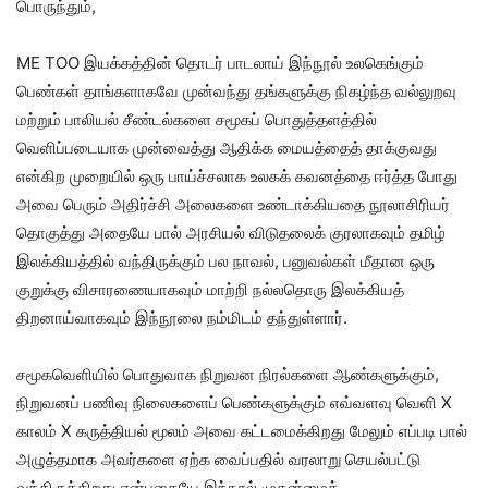
பொருந்தும்,
ME TOO இயக்கத்தின் தொடர் பாடலாய் இந்நூல் உலகெங்கும்
பெண்கள் தாங்களாகவே முன்வந்து தங்களுக்கு நிகழ்ந்த வல்லுறவு
மற்றும் பாலியல் சீண்டல்களை சமூகப் பொதுத்தளத்தில்
வெளிப்படையாக முன்வைத்து ஆதிக்க மையத்தைத் தாக்குவது
என்கிற முறையில் ஒரு பாய்ச்சலாக உலகக் கவனத்தை ஈர்த்த போது
அவை பெரும் அதிர்ச்சி அலைகளை உண்டாக்கியதை நூலாசிரியர்
தொகுத்து அதையே பால் அரசியல் விடுதலைக் குரலாகவும் தமிழ்
இலக்கியத்தில் வந்திருக்கும் பல நாவல், பனுவல்கள் மீதான ஒரு
குறுக்கு விசாரணையாகவும் மாற்றி நல்லதொரு இலக்கியத்
திறனாய்வாகவும் இந்நூலை நம்மிடம் தந்துள்ளார்.
சமூகவெளியில் பொதுவாக நிறுவன நிரல்களை ஆண்களுக்கும்,
நிறுவனப் பணிவு நிலைகளைப் பெண்களுக்கும் எவ்வளவு வெளி X
காலம் X கருத்தியல் மூலம் அவை கட்டமைக்கிறது மேலும் எப்படி பால்
அழுத்தமாக அவர்களை ஏற்க வைப்பதில் வரலாறு செயல்பட்டு
வந்திருக்கிறது என்பதையே இந்நூல் முதன்மைக்