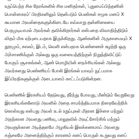
உருப்பெற்ற சில நேரங்களில் சில மனிதர்கள், ‘புதுமைப்பித்தனின்
பொன்னகரம்’ பிரதிகளிலும் தென்படும் பெண்கள் சமூக மனம் X
சுயமான அவஸ்தைகளுக்கிடையே எவ்வாறு தன்னிலையை
பெறமுடியாமல் அவர்கள் தவிக்கிறார்கள் என்பதை விவாதித்திடும்
விதம் மிக ஏற்புடையதாக இருக்கிறது. ஆண்களின் அருகாமையும் X
தூரமும், காலம், இடம், வெளி என்பதாக பெண்ணைச் சுழற்றி ஒரு
அச்சாணிக்குள் அல்லது ஒரு வளையத்திற்குள் நிறுத்திவிட்டுப்
போகும் சூசகங்கள், ஆண் மொழியின் நைச்சியங்கள் அல்லது
அவர்களது பெண்ணியப் போலி இரங்கல் யாவும் நுட்பமாக
இப்பிரதிகளுக்குள் அடையாளம் காட்டப்படுகின்றன.
பெண்ணில் இரகசியம் தேடுவது, தீர்ந்து போவது, மீண்டும் வேறுவேறு
இரகசியங்களோடு அவளில் அதை சாமர்த்தியமாக நிறைவேற்றிக்
கொள்வது என்பது அவள் உடல் உறுப்புகள் மீதான இச்சை மற்றும்
அதற்கான அவளது பணிவு, பாலுறவில் அவுட்சோர்சிங் மற்றும்
அவளுக்கான அடித்தளமே அழகியல் இலக்கணமாய் அவளது
சஞ்சலமே அனைத்திற்கும் காரணம் எனப் பொருள் கூறுவது எனப்