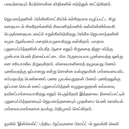
பலவற்றையும் மேற்சொன்ன விதிகளில் எடுத்துக் காட்டுகிறார்.
ஜெயகாந்தனின் அக்கினிசாட்சியில் கச்சிதமாக எழுப்பபட்ட சிறு
கதையாடல் சிலநேரங்களில் சிலமனிதர்களில் கன்வின்ஸிங்காகி
பெருங்கதையாடலாய்ச் சறுக்கிவிடுகிறது அங்கே ஜெயகாந்தனின்
சமூக ஆண்மனம் மறைபொருளாகிறது என்கிறார். மாறாக
புதுமைப்பித்தனின் விபரீத ஆசை எனும் சிறுகதை திஜா-விற்கு
முன்பாக பெண் நிலைப்பாட்டை மிக அருமையாக முன்வைத்த ஒன்று
என சரியாகவே நிறுவுகிறார். விலைமகளிரைத் தழுவுவது பிணம்
புணர்வதற்கு ஒப்பானது என்று சொன்ன வள்ளுவரின் பார்வையைவிட
சம்மதமற்ற பெண்ணைப் புணர முயல்வதுதான் பிணம் புணர்தலுக்கு
ஒப்பான செயல் எனப் புதுமைப்பித்தன் எழுதுவதுதான் எவ்வளவு
நவீனப்பார்வையாகிறது எனும் பெருந்தேவி இத்தகைய நிலைப்பாட்டில்
புதுமைப்பித்தனையும் ஜெயகாந்தனையும் முதன்மை பெண் உளவியல்
பார்வையாளர்களாக நமக்கு அறிமுகம் செய்கிறார்.
நூலில் ‘இன்செஸ்ட்’ பற்றிய ஆய்வுகளை பிராய்ட்-ல் துவங்கி லெவி