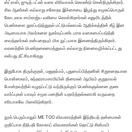
ஸ்ட்ராஸ், ஜுடித் பட்லர் வரை விரிவாகக் கொண்டு சென்றிருக்கிறார்.
சில ஆண்கள் எவ்வாறு சகோதர இச்சையை இழந்து சமூகப்பொருள்
கோடலாக சாம்ராஜ்ய வலிமை கொள்கிறார்கள் எனுமிடத்தில்
பெண்களை தூரப்படுத்துதல் மட்டுமல்லாமல் ஆதிக்கத்தின் கீழ் இன
அடிமையாக அவர்களை நுகர்வுப்பண்டமாக வகைமைப்படுத்தி
வைத்தார்கள் என்பதையும் மிக நுட்பமாக இணைத்திருக்கிறார்.
வரலாற்றில் பெண்தலைமைத்துவம் எவ்வாறு நினைவழிக்கப்பட்டது
என்பது நீட்சியாகிறது
இதுபோக திருக்குறள், மனுதர்மம், புதுமைப்பித்தனின் சிறுகதையான
பொன்னகரம், சுந்தரராமசாமியின் திரைகள் ஆயிரம் குறுநாவல்
போன்றவற்றில் எழுதப்பட்டு வந்திருக்கும் பெண்களுக்கான குண
வார்ப்புகள் யாவும் சமூக மனதின் யதார்த்தங்களாகி வருவதை
சரியாகவே அளவிடுகிறார்.
நூல் பெரும்பாலும் ME TOO விவகாரத்தின் இந்தியத் தன்மைகள்
குறிப்பாக நீதிபதி கோகாய் விவகாரங்கள் தொட்டு சின்மயி