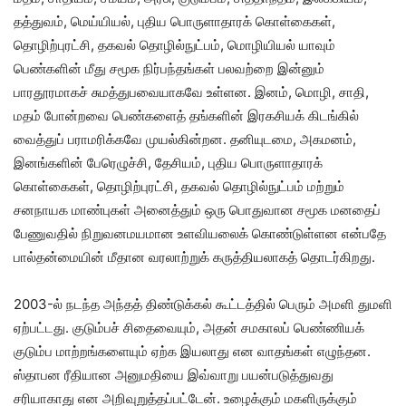
தத்துவம், மெய்யியல், புதிய பொருளாதாரக் கொள்கைகள்,
தொழிற்புரட்சி, தகவல் தொழில்நுட்பம், மொழியியல் யாவும்
பெண்களின் மீது சமூக நிர்பந்தங்கள் பலவற்றை இன்னும்
பாரதூரமாகச் சுமத்துபவையாகவே உள்ளன. இனம், மொழி, சாதி,
மதம் போன்றவை பெண்களைத் தங்களின் இரகசியக் கிடங்கில்
வைத்துப் பராமரிக்கவே முயல்கின்றன. தனியுடமை, அகமனம்,
இனங்களின் பேரெழுச்சி, தேசியம், புதிய பொருளாதாரக்
கொள்கைகள், தொழிற்புரட்சி, தகவல் தொழில்நுட்பம் மற்றும்
சனநாயக மாண்புகள் அனைத்தும் ஒரு பொதுவான சமூக மனதைப்
பேணுவதில் நிறுவனமயமான உளவியலைக் கொண்டுள்ளன என்பதே
பால்தன்மையின் மீதான வரலாற்றுக் கருத்தியலாகத் தொடர்கிறது.
2003-ல் நடந்த அந்தத் திண்டுக்கல் கூட்டத்தில் பெரும் அமளி துமளி
ஏற்பட்டது. குடும்பச் சிதைவையும், அதன் சமகாலப் பெண்ணியக்
குடும்ப மாற்றங்களையும் ஏற்க இயலாது என வாதங்கள் எழுந்தன.
ஸ்தாபன ரீதியான அனுமதியை இவ்வாறு பயன்படுத்துவது
சரியாகாது என அறிவுறுத்தப்பட்டேன். உழைக்கும் மகளிருக்கும்