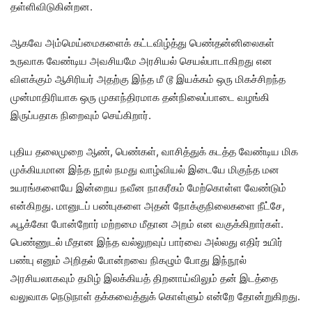
தள்ளிவிடுகின்றன.
ஆகவே அம்மெய்மைகளைக் கட்டவிழ்த்து பெண்தன்னிலைகள்
உருவாக வேண்டிய அவசியமே அரசியல் செயல்பாடாகிறது என
விளக்கும் ஆசிரியர் அதற்கு இந்த மீ டூ இயக்கம் ஒரு மிகச்சிறந்த
முன்மாதிரியாக ஒரு முகாந்திரமாக தன்நிலைப்பாடை வழங்கி
இருப்பதாக நிறைவும் செய்கிறார்.
புதிய தலைமுறை ஆண், பெண்கள், வாசித்துக் கடத்த வேண்டிய மிக
முக்கியமான இந்த நூல் நமது வாழ்வியல் இடையே மிகுந்த மன
உயரங்களையே இன்றைய நவீன நாகரீகம் மேற்கொள்ள வேண்டும்
என்கிறது. மானுடப் பண்புகளை அதன் நோக்குநிலைகளை நீட்சே,
ஃபூக்கோ போன்றோர் மற்றமை மீதான அறம் என வகுக்கிறார்கள்.
பெண்ணுடல் மீதான இந்த வல்லுறவுப் பார்வை அல்லது எதிர் உயிர்
பண்பு எனும் அறிதல் போன்றவை நிகழும் போது இந்நூல்
அரசியலாகவும் தமிழ் இலக்கியத் திறனாய்விலும் தன் இடத்தை
வலுவாக நெடுநாள் தக்கவைத்துக் கொள்ளும் என்றே தோன்றுகிறது.