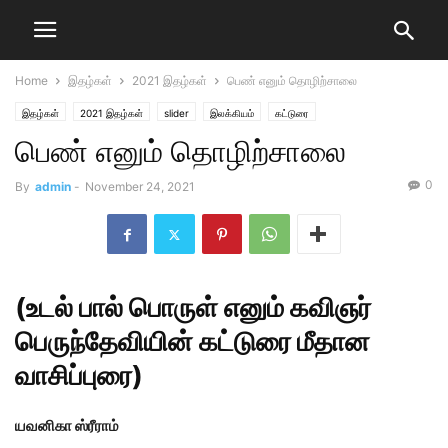
Home
இதழ்கள்
2021 இதழ்கள்
பெண் எனும் தொழிற்சாலை
இதழ்கள்
2021 இதழ்கள்
slider
இலக்கியம்
கட்டுரை
பெண் எனும் தொழிற்சாலை
நவம்பர் - டிசம்பர் 2021
புனைவு
0
By
admin
-
November 24, 2021
(உடல் பால் பொருள் எனும் கவிஞர்
பெருந்தேவியின் கட்டுரை மீதான
வாசிப்புரை)
யவனிகா ஸ்ரீராம்