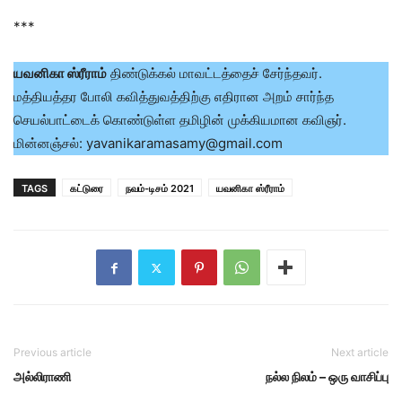
***
யவனிகா ஸ்ரீராம்
திண்டுக்கல் மாவட்டத்தைச் சேர்ந்தவர்.
மத்தியத்தர போலி கவித்துவத்திற்கு எதிரான அறம் சார்ந்த
செயல்பாட்டைக் கொண்டுள்ள தமிழின் முக்கியமான கவிஞர்.
மின்னஞ்சல்: yavanikaramasamy@gmail.com
TAGS
கட்டுரை
நவம்-டிசம் 2021
யவனிகா ஸ்ரீராம்
Previous article
Next article
அல்லிராணி
நல்ல நிலம் – ஒரு வாசிப்பு