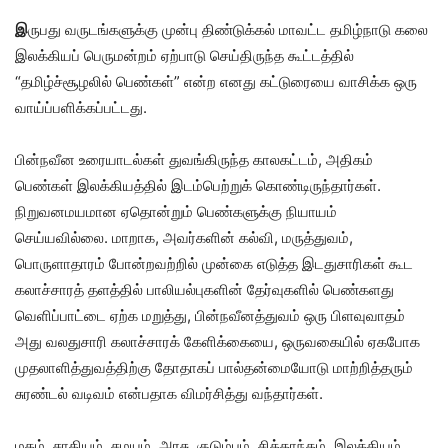
இ
ருபது வருடங்களுக்கு முன்பு திண்டுக்கல் மாவட்ட தமிழ்நாடு கலை
இலக்கியப் பெருமன்றம் ஏற்பாடு செய்திருந்த கூட்டத்தில்
“தமிழ்ச்சூழலில் பெண்கள்” என்ற எனது கட்டுரையை வாசிக்க ஒரு
வாய்ப்பளிக்கப்பட்டது.
பின்நவீன உரையாடல்கள் துவங்கிருந்த காலகட்டம், அதிகம்
பெண்கள் இலக்கியத்தில் இடம்பெற்றுக் கொண்டிருந்தார்கள்.
நிறுவனமயமான ஏதொன்றும் பெண்களுக்கு நியாயம்
செய்யவில்லை. மாறாக, அவர்களின் கல்வி, மருத்துவம்,
பொருளாதாரம் போன்றவற்றில் முன்கை எடுத்த இடதுசாரிகள் கூட
கலாச்சாரத் தளத்தில் பாலியல்புகளின் தேர்வுகளில் பெண்களது
வெளிப்பாட்டை ஏற்க மறுத்து, பின்நவீனத்துவம் ஒரு பிளவுவாதம்
அது வலதுசாரி கலாச்சாரக் கேளிக்கையை, ஒருவகையில் ஏகபோக
முதலாளித்துவத்திற்கு தோதாகப் பால்தன்மையோடு மாற்றித்தரும்
சுரண்டல் வடிவம் என்பதாக விமர்சித்து வந்தார்கள்.
மதம், சாதியம், சமயம், அரசு, குடும்பம், சித்தாந்தம், இலக்கியம்,