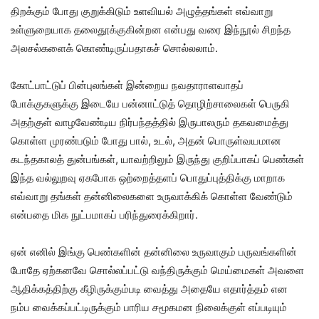
திறக்கும் போது குறுக்கிடும் உளவியல் அழுத்தங்கள் எவ்வாறு
உள்ளுறையாக தலைதூக்குகின்றன என்பது வரை இந்நூல் சிறந்த
அலசல்களைக் கொண்டிருப்பதாகச் சொல்லலாம்.
கோட்பாட்டுப் பின்புலங்கள் இன்றைய நவதாராளவாதப்
போக்குகளுக்கு இடையே பன்னாட்டுத் தொழிற்சாலைகள் பெருகி
அதற்குள் வாழவேண்டிய நிர்பந்தத்தில் இருபாலரும் தகவமைத்து
கொள்ள முரண்படும் போது பால், உடல், அதன் பொருள்வயமான
கடந்தகாலத் துன்பங்கள், யாவற்றிலும் இருந்து குறிப்பாகப் பெண்கள்
இந்த வல்லுறவு ஏகபோக ஒற்றைத்தளப் பொதுப்புத்திக்கு மாறாக
எவ்வாறு தங்கள் தன்னிலைகளை உருவாக்கிக் கொள்ள வேண்டும்
என்பதை மிக நுட்பமாகப் பரிந்துரைக்கிறார்.
ஏன் எனில் இங்கு பெண்களின் தன்னிலை உருவாகும் பருவங்களின்
போதே ஏற்கனவே சொல்லப்பட்டு வந்திருக்கும் மெய்மைகள் அவளை
ஆதிக்கத்திற்கு கீழிருக்கும்படி வைத்து அதையே எதார்த்தம் என
நம்ப வைக்கப்பட்டிருக்கும் பாரிய சமூகமன நிலைக்குள் எப்படியும்