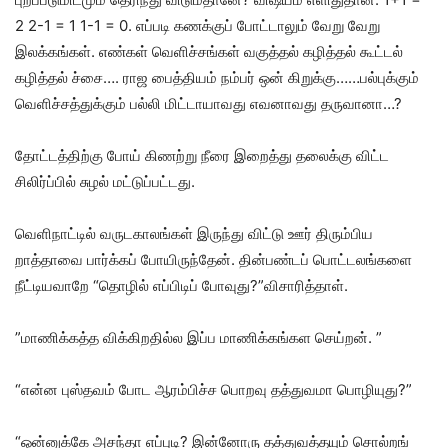
2 2-1 = 1 1-1 = 0. எப்படி கணக்குப் போட்டாலும் வேறு வேறு
இலக்கங்கள். எண்கள் வெளிச்சங்கள் வகுத்தல் கழித்தல் கூட்டல்
கழித்தல் ச்சை…. ராஜ பைத்தியம் நம்பர் ஒன் கிறுக்கு……பல்புக்கும்
வெளிச்சத்துக்கும் பல்லி மிட்டாயாவது எவனாவது தருவானா…?
தோட்டத்திற்கு போய் கிணற்று நீரை இறைத்து தலைக்கு விட்ட
சிலிர்ப்பில் சுழல் மட்டுப்பட்டது.
வெளிநாட்டில் வருடகாலங்கள் இருந்து விட்டு ஊர் திரும்பிய
றாத்தாவை பார்க்கப் போயிருந்தேன். தின்பண்டப் பொட்டலங்களை
நீட்டியவாறே “தொழில் எப்பிடிப் போவுது?”விசாரித்தாள்.
”மாணிக்கத்த விக்கிறதில்ல இப்ப மாணிக்கங்கள செய்றன். ”
“என்ன புஸ்தவம் போட ஆரம்பிச்ச பொறவு தத்துவமா பொழியுது?”
“ஒன்னுக்கே அசந்தா எப்புடி? இன்னோரு தத்துவத்தயும் சொல்றங்