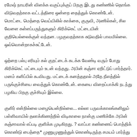
ரமேஷ் நாயரின் விளக்க வகுப்புக்குப் பிறகு இடது கண்ணில் தொங்க
விடுவதற்காக வட்டத்திரை ஒன்றை தைத்துக் கொண்டேன்.
மொட்டை மெத்தை வெய்யிலில் காக்கை, குருவி, அணில்கள், சில
வேளை கள்ளப்பருந்துகளும் கிரிக்கெட் மட்டையின்
குறியெல்லைக்குள் வந்தன. பழகுவதற்காக சுடுவதில் பாவமில்லை.
ஒவ்வொன்றாகச்சுட்டேன்.
ஒற்றை பல்பு எரியும் கல் குறட்டைக் கடக்க வேண்டி வரும் போது
கிரிக்கெட் மட்டையும் உடன் வந்தது. அபின் கஞ்சா ஏறிட்டுப் பார்த்தார்.
மனம் களிப்பில் கூவியது. மட்டைக் கனத்ததால் அதே நீளத்தில்
பருங்குச்சியை வைத்துக் கொண்டேன். கையை விறைப்பாக்கி நடந்து
பழகிய பிறகு குச்சியும் இல்லை.
குளிர் என்றில்லை மழையென்றில்லை… எல்லா பருவக்காலங்களிலும்
பள்ளிவாயில் தலாக்கிணற்றில் விடிகாலை நான்கு மணிக்கே அபின்
கஞ்சாவால் எப்படி குளிக்க முடிகிறது. ? வாப்பா கண்ணைப் பொத்திக்
கொண்டு பைத்தை* முணுமுணுத்துக் கொண்டிருந்த சமயம் பார்த்து