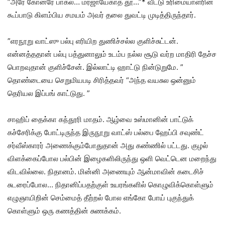
”அரே கோன்ரே பாகல்… மர்ஜாயேகாத் தூ…”* வீட்டு உரிமையாளரின்
கூப்பாடு கிளம்பிய சமயம் அவர் தலை துவட்டி முடித்திருந்தார்.
”எரநூறு வாட்ஸு பல்பு எரியிற துணிச்சல்ல குளிச்சுட்டன்.
என்னத்ததான் பல்பு பத்துனாலும் உடம்ப நல்ல சூடு வர்ற மாதிரி தேச்ச
பொறவுதான் குளிச்சேன். இல்லாட்டி ஹாட்டு நின்டுறுமே. ”
தொண்டையை செறுமியபடி சிரித்தவர் “அந்த வயசுல ஒன்னும்
தெரியல இப்பங் காட்டுது. ”
சாஹிப் தைக்கா கந்தூரி மாதம். ஆழ்வை உஸ்மானின் பாட்டுக்
கச்சேரிக்கு போட்டிருந்த இருநூறு வாட்ஸ் பல்பை ஹேப்பி சவுண்ட்
சர்வீஸ்காரர் அணைக்கும்போதுதான் அது கண்ணில் பட்டது. குழல்
விளக்கைப்போல பல்பின் இழைகளிலிருந்து ஒளி வெட்டென மறைந்து
விடவில்லை. நிதானம். மின்னி அணையும் ஆன்மாவின் கடைசிச்
சுடரைப்போல… நிதானிப்பதற்குள் உயரங்களில் கொழுவிக்கொள்ளும்
எழுஞாயிறின் செம்மைத் தீற்றல் போல எங்கோ போய் புகுந்துக்
கொள்ளும் ஒரு கணத்தின் சுணக்கம்.