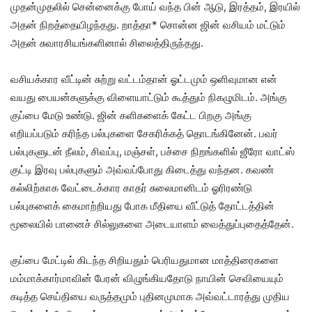
முதன்முதலில் சென்னைக்கு போய் வந்த பின் ஆடு, இரத்தம், இரயில்
அதன் நிறத்தையிழந்தது. றாத்தா* சொன்ன ஜின் வசியம் மட்டும்
அதன் சுவாரசியங்களினால் சிலைத்திருந்தது.
வசியக்கார வீட்டின் சுற்று வட்டம்தான் ஓட்டமும் ஒளிவுமான என்
வயது பையன்களுக்கு விளையாட்டும் கூத்தும் நிகழுமிடம். அங்கு
குப்பை மேடு உண்டு. ஜின் களிகளைக் கேட்ட பிறகு அங்கு
எறியப்படும் கரிந்த பல்புகளை சேகரிக்கத் தொடங்கினேன். பவர்
பல்புகளுடன் நீலம், சிவப்பு, மஞ்சள், பச்சை நிறங்களில் ஜீரோ வாட்ஸ்
குட்டி இரவு பல்புகளும் அவ்வப்போது கிடைத்து வந்தன. கவண்
கல்லிற்காக வேட்டைக்கார காதர் சுலைமானிடம் ஓரிரண்டு
பல்புகளைக் கைமாற்றியது போக மீதியை வீட்டுத் தோட்டத்தின்
மூலையில் பானைச் சில்லுகளை அடையாளம் வைத்துப்புதைத்தேன்.
குப்பை மேட்டில் கிடந்த சிறியதும் பெரியதுமான மாத்திரைகளை
மம்மாக்கார்மாவின் பேரன் விழுங்கியதோடு நாயின் செவியையும்
கடித்த செய்தியை வருத்தமும் புதினமுமாக அவ்வட்டாரத்து முதிய