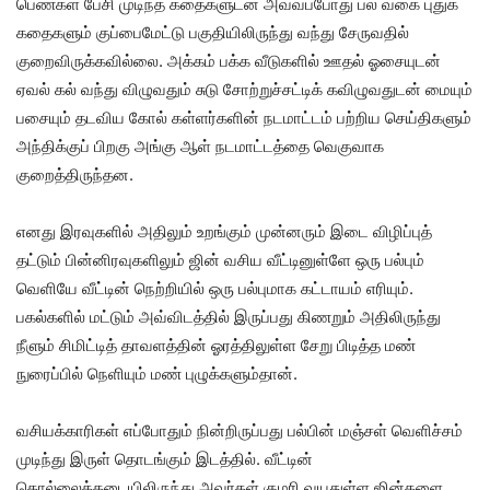
பெண்கள் பேசி முடிந்த கதைகளுடன் அவ்வப்போது பல வகை புதுக்
கதைகளும் குப்பைமேட்டு பகுதியிலிருந்து வந்து சேருவதில்
குறைவிருக்கவில்லை. அக்கம் பக்க வீடுகளில் ஊதல் ஓசையுடன்
ஏவல் கல் வந்து விழுவதும் சுடு சோற்றுச்சட்டிக் கவிழுவதுடன் மையும்
பசையும் தடவிய கோல் கள்ளர்களின் நடமாட்டம் பற்றிய செய்திகளும்
அந்திக்குப் பிறகு அங்கு ஆள் நடமாட்டத்தை வெகுவாக
குறைத்திருந்தன.
எனது இரவுகளில் அதிலும் உறங்கும் முன்னரும் இடை விழிப்புத்
தட்டும் பின்னிரவுகளிலும் ஜின் வசிய வீட்டினுள்ளே ஒரு பல்பும்
வெளியே வீட்டின் நெற்றியில் ஒரு பல்புமாக கட்டாயம் எரியும்.
பகல்களில் மட்டும் அவ்விடத்தில் இருப்பது கிணறும் அதிலிருந்து
நீளும் சிமிட்டித் தாவளத்தின் ஓரத்திலுள்ள சேறு பிடித்த மண்
நுரைப்பில் நெளியும் மண் புழுக்களும்தான்.
வசியக்காரிகள் எப்போதும் நின்றிருப்பது பல்பின் மஞ்சள் வெளிச்சம்
முடிந்து இருள் தொடங்கும் இடத்தில். வீட்டின்
கொல்லைக்கடையிலிருந்து அவர்கள் குமரி வயதுள்ள ஜின்களை