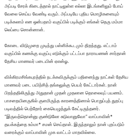
அப்படி சேரக் கிடைத்தால் நாட்டிலுள்ள எல்லா இடங்களிலும் போய்
வேலை செய்ய வேண்டி வரும். அப்படியே புதிய மொழிகளையும்
படிக்கலாம் என ஒன்பதாம் வகுப்பில் படிக்கும் எங்கள் தெரு மம்மா
லெப்பை சொன்னான்.
கோடை விடுமுறை முடிந்து பள்ளிக்கூடமும் திறந்தது. எட்டாம்
வகுப்பில் கணக்கு வகுப்பு எடுக்கும் பட்டப்பா நாராயணன் சார்தான்
தேசிய மாணவர் படையின் ஏஎன்ஓ.
விக்கிரமசிங்கபுரத்தில் நடக்கவிருக்கும் பதினைந்து நாட்கள் தேசிய
மாணவர் படை பயிற்சித் தங்கலுக்கு பெயர் கேட்டார்கள். நான்
பிறந்ததிலிருந்து அதுதான் முதன் முதலான தொலைவுப் பயணம்.
பாசறையினருகில் குளமிருந்த காரணத்தினால் பொறுப்புத் துறப்பு
படிவத்தில் பெற்றோர் கையெழுத்துக் கேட்டிருந்தனர்.
“இருவத்தொன்னு குண்டுலோ சுடுவானுவோ” வாப்பாவின்*
தயக்கத்தை உம்மா* சமன் செய்தாள். இருந்தாலும் நான் புறப்படும்
வரைக்கும் வாப்பாவின் முக வாட்டம் மாறவில்லை.