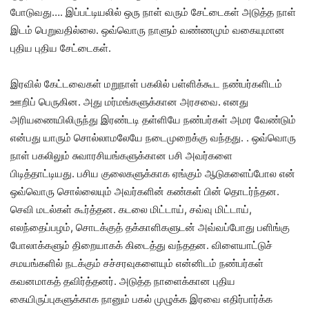
போடுவது…. இப்பட்டியலில் ஒரு நாள் வரும் சேட்டைகள் அடுத்த நாள்
இடம் பெறுவதில்லை. ஒவ்வொரு நாளும் வண்ணமும் வகையுமான
புதிய புதிய சேட்டைகள்.
இரவில் கேட்டவைகள் மறுநாள் பகலில் பள்ளிக்கூட நண்பர்களிடம்
ஊறிப் பெருகின. அது மர்மங்களுக்கான அரசவை. எனது
அரியணையிலிருந்து இரண்டடி தள்ளியே நண்பர்கள் அமர வேண்டும்
என்பது யாரும் சொல்லாமலேயே நடைமுறைக்கு வந்தது. . ஒவ்வொரு
நாள் பகலிலும் சுவாரசியங்களுக்கான பசி அவர்களை
பிடித்தாட்டியது. பசிய குலைகளுக்காக ஏங்கும் ஆடுகளைப்போல என்
ஒவ்வொரு சொல்லையும் அவர்களின் கண்கள் பின் தொடர்ந்தன.
செவி மடல்கள் கூர்த்தன. கடலை மிட்டாய், சவ்வு மிட்டாய்,
எலந்தைப்பழம், சொடக்குத் தக்காளிகளுடன் அவ்வப்போது பளிங்கு
போலாக்களும் திறையாகக் கிடைத்து வந்ததன. விளையாட்டுச்
சமயங்களில் நடக்கும் சச்சரவுகளையும் என்னிடம் நண்பர்கள்
கவனமாகத் தவிர்த்தனர். அடுத்த நாளைக்கான புதிய
கையிருப்புகளுக்காக நானும் பகல் முழுக்க இரவை எதிர்பார்க்க