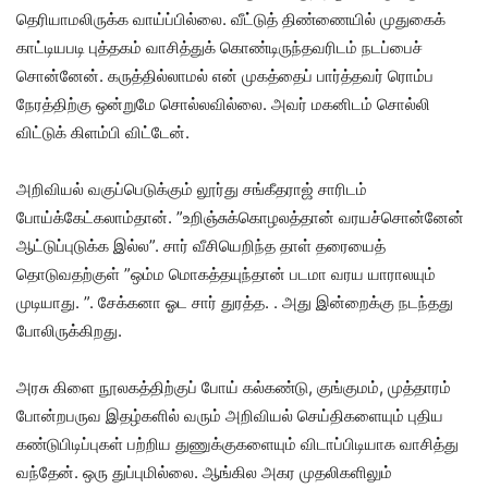
தெரியாமலிருக்க வாய்ப்பில்லை. வீட்டுத் திண்ணையில் முதுகைக்
காட்டியபடி புத்தகம் வாசித்துக் கொண்டிருந்தவரிடம் நடப்பைச்
சொன்னேன். கருத்தில்லாமல் என் முகத்தைப் பார்த்தவர் ரொம்ப
நேரத்திற்கு ஒன்றுமே சொல்லவில்லை. அவர் மகனிடம் சொல்லி
விட்டுக் கிளம்பி விட்டேன்.
அறிவியல் வகுப்பெடுக்கும் லூர்து சங்கீதராஜ் சாரிடம்
போய்க்கேட்கலாம்தான். ”உறிஞ்சுக்கொழலத்தான் வரயச்சொன்னேன்
ஆட்டுப்புடுக்க இல்ல”. சார் வீசியெறிந்த தாள் தரையைத்
தொடுவதற்குள் ”ஒம்ம மொகத்தயுந்தான் படமா வரய யாராலயும்
முடியாது. ”. சேக்கனா ஓட சார் துரத்த. . அது இன்றைக்கு நடந்தது
போலிருக்கிறது.
அரசு கிளை நூலகத்திற்குப் போய் கல்கண்டு, குங்குமம், முத்தாரம்
போன்றபருவ இதழ்களில் வரும் அறிவியல் செய்திகளையும் புதிய
கண்டுபிடிப்புகள் பற்றிய துணுக்குகளையும் விடாப்பிடியாக வாசித்து
வந்தேன். ஒரு துப்புமில்லை. ஆங்கில அகர முதலிகளிலும்