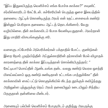
“இப்ப இதுலயிருந்த வெளிச்சம் எங்க போச்சு காக்கா?” சவுண்ட்
சர்வீஸ்காரரிடம் கேட்டேன். கச்சேரியின் பெருத்த ஓசை இலயத்தில்
தலையை ஆட்டிக் கொண்டிருந்த அவர் என் உதட்டசைவைக் கண்டு
இன்னும் பெரிதாக தலையை ஆட்டத் தொடங்கினார். வேறு
வழியில்லை. தீன் காக்காவிடம் போக வேண்டியதுதான். அவர்தான்
இது மாதிரி விசயங்களுக்கு சரி.
வளைகுடாப்போரில் அமெரிக்கர்கள் பக்தாதில் போட்ட குண்டுகள்
இறை நேசர் முஹ்யித்தீன் அப்துல்காதிரின் தர்காவின் மேல் விழாதக்
காரணத்தை தீன் காக்கா இப்படித்தான் சொல்லியிருந்தார்: “
கேட்டியா! மொய்தீன் ஆண்டவங்க தன்ட வலது சுண்டு வெரல ஒசத்தி
மிஸய்லய்லாம் ஒரு சுண்டு சுண்டிதான் உட்டாங்க பாத்துக்கோ” தீன்
காக்காவின் கைப் பட்டு கொளுக்கியில் கிடந்த தூக்குக் கவிழ்ந்தது
அதிலுள்ள புத்துருக்கு நெய் அவர் தலையிலும் உடையிலும் சிந்திய
பிறகுதான் தன்னிலை மீண்டார்.
அணையும் பல்பின் வெளிச்சம் போகுமிடம் குறித்து அவருக்கு