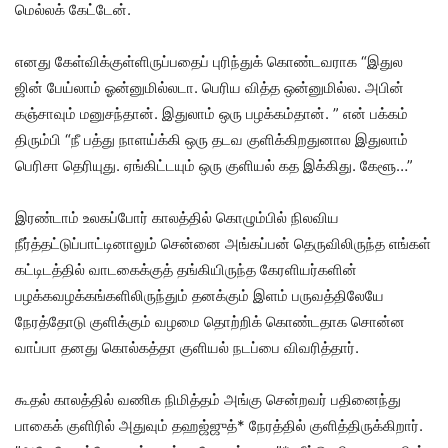
மெல்லக் கேட்டேன்.
எனது கேள்விக்குள்ளிருப்பதைப் புரிந்துக் கொண்டவராக “இதுல
ஜின் பேய்லாம் ஓன்னுமில்லடா. பெரிய வித்த ஒன்னுமில்ல. அபின்
கஞ்சாவும் மனுசந்தான். இதுலாம் ஒரு பழக்கம்தான். ” என் பக்கம்
திரும்பி “நீ பத்து நாளய்க்கி ஒரு தடவ குளிக்கிறதுனால இதுலாம்
பெரிசா தெரியுது. ஏங்கிட்டயும் ஒரு குளியல் கத இக்கிது. கேளூ…”
இரண்டாம் உலகப்போர் காலத்தில் கொழும்பில் நிலவிய
நீர்த்தட்டுப்பாட்டினாலும் சென்னை அங்கப்பன் தெருவிலிருந்த எங்கள்
கட்டிடத்தில் வாடகைக்குத் தங்கியிருந்த கேரளியர்களின்
பழக்கவழக்கங்களிலிருந்தும் தனக்கும் இளம் பருவத்திலேயே
நேரத்தோடு குளிக்கும் வழமை தொற்றிக் கொண்டதாக சொன்ன
வாப்பா தனது கொல்கத்தா குளியல் நடப்பை விவரித்தார்.
கூதல் காலத்தில் வணிக நிமித்தம் அங்கு சென்றவர் பதினைந்து
பாகைக் குளிரில் அதுவும் தஹஜ்ஜுத்* நேரத்தில் குளித்திருக்கிறார்.