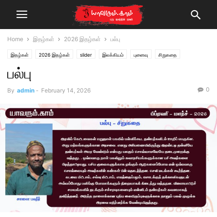
Home
இதழ்கள்
2026 இதழ்கள்
பல்பு
இதழ்கள்
2026 இதழ்கள்
slider
இலக்கியம்
புனைவு
சிறுகதை
பல்பு
பிப்ரவரி-மார்ச்2026
0
By
admin
-
February 14, 2026