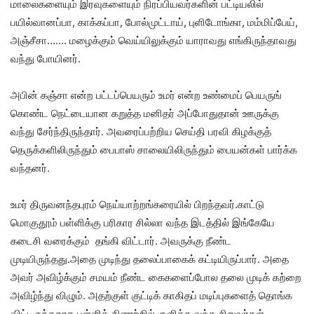
மாலைகளையும் இரவுகளையும் நிரப்பியவர்களின் பட்டியலில்
பயில்வானப்பா, காக்கப்பா, போல்முட்டாய், புளிடோங்கா, மம்மிப்பேய்,
அஞ்சீசா……. மழைக்கும் வெய்யிலுக்கும் யாராவது எங்கிருந்தாவது
வந்து போயினர்.
அபின் கஞ்சா என்ற பட்டப்பெயரும் உமர் என்ற உண்மைப் பெயருங்
கொண்ட நெட்டையான கறுத்த மனிதர் அப்போதுதான் ஊருக்கு
வந்து சேர்ந்திருந்தார். அவரைப்பற்றிய செய்தி பரவி கிழக்குத்
தெருக்களிலிருந்தும் பைபாஸ் சாலையிலிருந்தும் பையன்கள் பார்க்க
வந்தனர்.
உமர் திருவனந்தபுரம் நெய்யாற்றங்கரையில் பிறந்தவர்.காட்டு
மொகுதூம் பள்ளிக்கு பரிகார சில்லா வந்த இடத்தில் இங்கேயே
கடைசி வரைக்கும் தங்கி விட்டார். அவருக்கு நீண்ட
முடியிருந்தது.அதை முடிந்து தலைப்பாகைக் கட்டியிருப்பார். அதை
அவர் அவிழ்க்கும் சமயம் நீண்ட கைகளைப்போல தலை முடிக் கற்றை
அவிழ்ந்து விழும். அதற்குள் குட்டிக் காகிதப் மடிப்புகளைத் தொங்க
விட்டிருந்ததாக பள்ளிக் கிணற்றில் குளிக்க வந்த சிறுவர்கள்