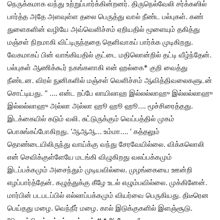
நெருக்கமாக வந்து உற்றுப்பார்க்கின்றனர். திருநெல்வேலி சர்க்கஸில்
பார்த்த அதே அளவுள்ள தலை பெருத்து வால் நீண்ட பல்புகள். கண்
துளைகளின் வழியே அவ்வெளிச்சம் ஏறியதில் மூளையும் தகித்து
மஞ்சள் நிறமாகி விட்டிருந்ததை தெளிவாகப் பார்க்க முடிகிறது.
வேகமாகப் பின் வாங்கியதில் குட்டை மதிலொன்றில் தட்டி வீழ்ந்தேன்.
பல்புகள் ஆணிக்கூர் நகங்களாகி என் ஹல்கை* குறி வைத்து
நீண்டன. விரல் நுனிகளில் மஞ்சள் வெளிச்சம் ஆவித்திவலைகளுடன்
சொட்டியது. “ …. என்ட றப்பே லாயிலாஹ இல்லல்லாஹு இல்லல்லாஹு
இல்லல்லாஹு அல்லா அல்லா ஹூ ஹூ ஹூ…. மூச்சிரைத்தது.
இடக்கையில் கடும் வலி. சுட்டுருக்கும் வெப்பத்தில் முகம்
பொசுங்கப்போகிறது. ‘ஆஆஆ… உம்மா…. ’ கத்தலும்
தொண்டையிலிருந்து வாய்க்கு வந்து சேரவேயில்லை. விக்கலொலி
என் செவிக்குள்ளேயே மடங்கி விழுகிறது வலப்பக்கமும்
இடப்பக்கமும் அசைந்தும் முடியவில்லை. முழங்கையை ஊன்றி
எழப்பார்த்தேன். கழுத்துக்கு கீழே உடல் எழும்பவில்லை. முக்கினேன்.
மார்பின் படபடப்பில் எல்லாப்பக்கமும் வியர்வை பெருகியது. திடீரென
பெய்தது மழை. வெந்நீர் மழை. கால் இடுக்குகளில் இளஞ்சூடு.