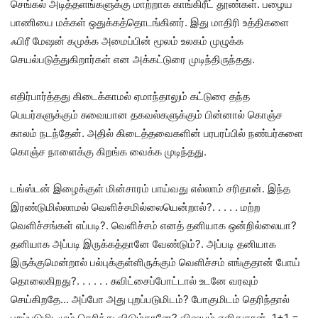
செங்கல் அடித்தளங்களுக்கு மாற்றாக காங்கிரீட் தூண்கள். பழைய
பாணியை மக்கள் ஒதுக்கத்தொடங்கினர். இது மாதிரி உத்திகளை
ஃபிரீ மேஷன் கமுக்க அமைப்பின் மூலம் உலகம் முழுக்க
செயல்படுத்துகிறார்கள் என அக்கட்டுரை முடிந்திருந்தது.
எதிர்பார்த்தது கிடைக்காமல் ஏமாந்தாலும் கட்டுரை தந்த
பெயர்களுக்கும் சுவையான தகவல்களுக்கும் பின்னால் கொஞ்ச
காலம் நடந்தேன். அதில் கிடைத்தவைகளின் பரபரப்பில் நண்பர்களை
கொஞ்ச நாளைக்கு கிறங்க வைக்க முடிந்தது.
டங்ஸ்டன் இழைக்குள் மின்சாரம் பாய்வது எல்லாம் சரிதான். இந்த
இரண்டுமில்லாமல் வெளிச்சமில்லையென்றால்?. . . . . மற்ற
வெளிச்சங்கள் எப்படி?. வெளிச்சம் எனத் தனியாக ஒன்றில்லையா?
தனியாக அப்படி இருக்கத்தானே வேண்டும்?. அப்படி தனியாக
இருக்குமென்றால் பல்புக்குள்ளிருக்கும் வெளிச்சம் எங்குதான் போய்
தொலைகிறது?. . . . . . சுவிட்சைப்போட்டால் உடனே வரவும்
செய்கிறதே… அப்போ அது புறப்படுமிடம்? போகுமிடம் தெரிந்தால்
புறப்படுமிடமும் தெரிந்து விடும்தானே? விஷயம் எளிதுதான். 1+1 =