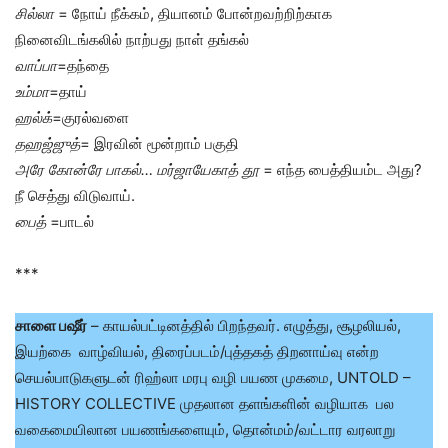
சில்லா
= நோய் நீக்கம், தியானம் போன்றவற்றிற்காக
நினைவிடங்கலில் நாற்பது நாள் தங்கல்
வாப்பா
=தந்தை
உம்மா
=தாய்
ஹல்க்
=குரல்வளை
தஹஜ்ஜுத்
= இரவின் மூன்றாம் பகுதி
அரே கோன்ரே பாகல்… மர்ஜாயேகாத் தூ
= எந்த பைத்தியம்ட அது?
நீ செத்து விடுவாய்.
பைத்
=பாடல்
***
சாளை பஷீர்
– காயல்பட்டினத்தில் பிறந்தவர். எழுத்து, சூழலியல்,
இயற்கை வாழ்வியல், திரைப்படம்/புத்தகத் திறனாய்வு என்ற
செயல்பாடுகளுடன் ரிஹ்லா மரபு வழி பயண முகமை, UNTOLD –
HISTORY COLLECTIVE முதலான தளங்களின் வழியாக பல
வகைமையிலான பயணங்களையும், தொன்மம்/வட்டார வரலாறு