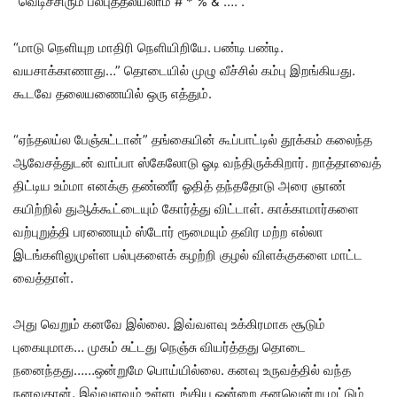
”வெடிச்சிரும் பல்புத்தலய்லாம் # * % & …. . ”
“மாடு நெளியுற மாதிரி நெளியிறியே. பண்டி பண்டி.
வயசாக்காணாது…” தொடையில் முழு வீச்சில் கம்பு இறங்கியது.
கூடவே தலையணையில் ஒரு எத்தும்.
“ஏந்தலய்ல பேஞ்சுட்டான்” தங்கையின் கூப்பாட்டில் தூக்கம் கலைந்த
ஆவேசத்துடன் வாப்பா ஸ்கேலோடு ஓடி வந்திருக்கிறார். றாத்தாவைத்
திட்டிய உம்மா எனக்கு தண்ணீர் ஓதித் தந்ததோடு அரை ஞாண்
கயிற்றில் துஆக்கூட்டையும் கோர்த்து விட்டாள். காக்காமார்களை
வற்புறுத்தி பரணையும் ஸ்டோர் ரூமையும் தவிர மற்ற எல்லா
இடங்களிலுமுள்ள பல்புகளைக் கழற்றி குழல் விளக்குகளை மாட்ட
வைத்தாள்.
அது வெறும் கனவே இல்லை. இவ்வளவு உக்கிரமாக சூடும்
புகையுமாக… முகம் சுட்டது நெஞ்சு வியர்த்தது தொடை
நனைந்தது……ஒன்றுமே பொய்யில்லை. கனவு உருவத்தில் வந்த
நனவுதான். இவ்வளவும் உள்ளடங்கிய ஒன்றை கனவென்று மட்டும்