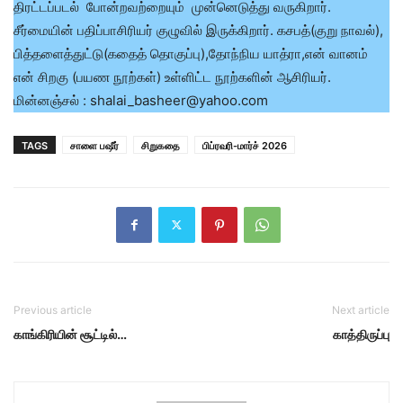
திரட்டப்படல் போன்றவற்றையும் முன்னெடுத்து வருகிறார்.
சீர்மையின் பதிப்பாசிரியர் குழுவில் இருக்கிறார். கசபத்(குறு நாவல்),
பித்தளைத்துட்டு(கதைத் தொகுப்பு),தோந்நிய யாத்ரா,என் வானம்
என் சிறகு (பயண நூற்கள்) உள்ளிட்ட நூற்களின் ஆசிரியர்.
மின்னஞ்சல் : shalai_basheer@yahoo.com
TAGS
சாளை பஷீர்
சிறுகதை
பிப்ரவரி-மார்ச் 2026
Previous article
Next article
காங்கிரியின் சூட்டில்…
காத்திருப்பு