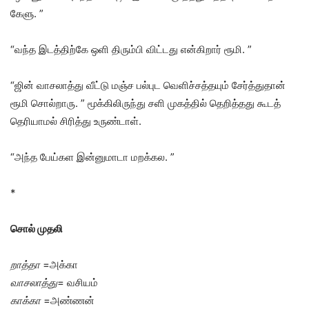
கேளு. ”
“வந்த இடத்திற்கே ஒளி திரும்பி விட்டது என்கிறார் ரூமி. ”
“ஜின் வாசலாத்து வீட்டு மஞ்ச பல்புட வெளிச்சத்தயும் சேர்த்துதான்
ரூமி சொல்றாரு. ” மூக்கிலிருந்து சளி முகத்தில் தெறித்தது கூடத்
தெரியாமல் சிரித்து உருண்டாள்.
“அந்த பேய்கள இன்னுமாடா மறக்கல. ”
*
சொல் முதலி
றாத்தா
=அக்கா
வாசலாத்து
= வசியம்
காக்கா
=அண்ணன்