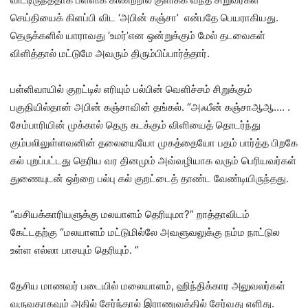
செய்தியைக் கிளப்பி விட ‘அபின் கஞ்சா’ என்பதே பெயராகியது.
தெருக்களில் யாராவது ‘உமர்’என ஒன்றுக்கும் மேல் தடவைகள்
விளித்தால் மட்டுமே அவரும் திரும்பிப்பார்த்தார்.
பள்ளிவாயில் குறட்டில் எரியும் பல்பின் வெளிச்சம் சிறுக்கும்
பகுதியில்தான் அபின் கஞ்சாவின் தங்கல். “அஃபீன் கஞ்சாஆஆ…. .
சேம்பாரியின் முக்கால் தெரு கடக்கும் விளியைத் தொடர்ந்து
கும்பலிலுள்ளவனின் தலையையோ முகத்தையோ பதம் பார்த்த பிறகே
கல் புறப்பட்டது தெரிய வர தினமும் அவ்வழியாக வரும் பெரியவர்கள்
துணையுடன் ஒற்றை பல்பு கல் குறட்டைத் தாண்ட வேண்டியிருந்தது.
“வசியக்காரியளுக்கு மலயாளம் தெரியுமா?” றாத்தாவிடம்
கேட்டதற்கு “மலயாளம் மட்டுமில்லே அவளுவலுக்கு நம்ம நாட்டுல
உள்ள எல்லா பாசயும் தெரியும். ”
தேசிய மாணவர் படையில் மலையாளம், ஹிந்திக்கார அலுவலர்கள்
வருவதாகவும் அதில் சேர்ந்தால் இராணுவத்தில் சேர்வது எளிது.