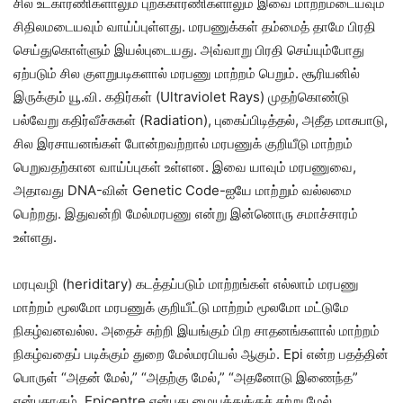
சில உட்காரணிகளாலும் புறக்காரணிகளாலும் இவை மாற்றமடையவும்
சிதிலமடையவும் வாய்ப்புள்ளது. மரபணுக்கள் தம்மைத் தாமே பிரதி
செய்துகொள்ளும் இயல்புடையது. அவ்வாறு பிரதி செய்யும்போது
ஏற்படும் சில குளறுபடிகளால் மரபணு மாற்றம் பெறும். சூரியனில்
இருக்கும் யூ.வி. கதிர்கள் (Ultraviolet Rays) முதற்கொண்டு
பல்வேறு கதிர்வீச்சுகள் (Radiation), புகைப்பிடித்தல், அதீத மாசுபாடு,
சில இரசாயனங்கள் போன்றவற்றால் மரபணுக் குறியீடு மாற்றம்
பெறுவதற்கான வாய்ப்புகள் உள்ளன. இவை யாவும் மரபணுவை,
அதாவது DNA-வின் Genetic Code-ஐயே மாற்றும் வல்லமை
பெற்றது. இதுவன்றி மேல்மரபணு என்று இன்னொரு சமாச்சாரம்
உள்ளது.
மரபுவழி (heriditary) கடத்தப்படும் மாற்றங்கள் எல்லாம் மரபணு
மாற்றம் மூலமோ மரபணுக் குறியீட்டு மாற்றம் மூலமோ மட்டுமே
நிகழ்வனவல்ல. அதைச் சுற்றி இயங்கும் பிற சாதனங்களால் மாற்றம்
நிகழ்வதைப் படிக்கும் துறை மேல்மரபியல் ஆகும். Epi என்ற பதத்தின்
பொருள் “அதன் மேல்,” “அதற்கு மேல்,” “அதனோடு இணைந்த”
என்பதாகும். Epicentre என்பது மையத்துக்குச் சற்று மேல்