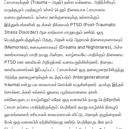
ட்ராமாவுக்குள் (Trauma – அஞர்) தள்ள வல்லவை. அதிர்ச்சியும்
வருத்தமும் பதற்றமும் உச்சம் பெறும் நிலையாக ட்ராமாவை
வரையறுக்கலாம். நம்மை உளக்குலைவுக்கு உள்ளாக்கும்
இத்துன்பங்களின் தடங்கள் நீங்காமல் PTSD (Post-Traumatic
Stress Disorder) ஆக வடுவாக மாறுவதும் உண்டு. ஒரு
பெருந்துன்பத்துக்குப் பிறகு, அதன் வடு ஆறாமல் நினைவுகளாகவும்
(Memories), கனவுகளாகவும் (Dreams and Nightmares), அச்ச
உணர்வாகவும் மாறி நமது அன்றாட வாழ்வையே பாதிக்கும் நிலையை
PTSD என உளவியல் அறிஞர்கள் வரையறுக்கின்றனர். நிறைய
உளவியலாளர்கள் இப்படிப்பட்ட ட்ராமாக்கள் ஒரு தலைமுறையிலிருந்து
அடுத்த தலைமுறைக்குக் கடத்தப்படும் (Intergenerational
trauma) என்று பல காலமாகச் சொல்லி வருகின்றனர். நமக்கு இந்தச்
சொல்லாடல்கள் எல்லாம் ஓரளவு பழக்கமானவை தான்.
எல்லோருடைய வாழ்விலும் ஏதோ ஒரு வகையில் நமது பெற்றோரின்
ட்ராமா நம்மை பாதித்திருக்கும். பெற்றோர் தமது வாழ்வில் நிகழும்
துயரங்களைச் சரியாகக் கையாளாமல் விட்டு, அதைக் குழந்தைகள்
மேல் ஒரு வகையில் ஏற்றிவிடுவது உண்டு. பெற்றோருடனே நாம்