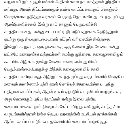
வறுமையிலும் உழலும் மக்கள் அதிகம் உள்ள நாடாகத்தான் இந்தியா
உள்ளது. அரசுத் திட்டங்களாலும் நவீன வாய்ப்புகளாலும் கொஞ்சம்
கொஞ்சமாக நடுத்தர வர்க்கம் பெருகத் தொடங்கியது. கடந்த முப்பது
ஆண்டுகளில்தான் இன்று நாம் காணும் பெருவளர்ச்சி
சாத்தியமானது. என்னுடைய பாட்டி நீர் எடுப்பதற்காக நெடுந்தூரம்
கடந்து ஒரு நிலவுடைமையாளர் வீட்டில் வரிசையில் நின்றதை
இன்றும் கூறுவார். ஒரு நாளைக்கு ஒரு வேளை இரு வேளை என்று
மட்டுமே உணவுண்டு வந்தவர்கள் நமக்கு முந்தைய தலைமுறையிலும்
கூட மிக அதிகம். மூன்று வேளை உணவு என்பது மிகப்
பெரும்பான்மையோருக்கு இந்தத் தலைமுறையில் தான்
சாத்தியமாகியுள்ளது. அதிலும் கடந்த முப்பது வருடங்களில் பெருகிய
உணவுக் கலாச்சாரம் பற்றி நான் சொல்லத் தேவையில்லை. புதிது
புதிதான வாய்ப்புகள், அதன் மூலம் ஏற்படும் வாழ்வியல் மாற்றங்கள்,
அது கொணரும் புதிய நோய்கள் என்று இவை பற்றிய
உரையாடல்களை நாம் நிறையக் கேட்டாயிற்று. எனினும், கடந்த சில
வருடங்களில்தான் இந்த நெடிய வரலாற்றின் உடலியல் தாக்கங்கள்
ஆய்வு செய்யப்பட்டுப் பொதுவெளியில் உரையாடப்படுகிறது.