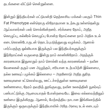
தடங்களை விட்டுச் சென்றுள்ளன.
இன்றும் இந்தியர்கள் மட்டுமன்றி தெற்காசிய மக்கள் பலரும் Thin
Fat Phenotype என்றொரு விநோதமான உடற்கூறு உள்ளதென்று
ஆய்வாளர்கள் பலர் சொல்கின்றனர். சர்க்கரை நோய், அதீத
கொழுப்பு, கல்லீரல் கொழுப்பு போன்ற நோய்களை நாம் அதிக உடல்
எடைகொண்டோருடன் தொடர்புபடுத்துவது வழக்கம். ஆனால்
பார்ப்பதற்கு ஒல்லியாக இருக்கும் பல இந்தியர்களுக்கும்
இந்நோய்கள் வருவதை இன்று நாம் காண்கிறோம். அதற்குக்
காரணமாக இதுகாறும் நாம் சொல்லி வந்த காரணங்கள் – நவீன
வேலைகள் தரும் மன அழுத்தம், சரியான உடற்பயிற்சி இல்லாமை,
நல்ல உணவுப் பழக்கம் இல்லாமை – அதனோடு அதீத துரித
உணவுகளை உட்கொள்வது, ஊட்டச்சத்துள்ள உணவுகளை
உண்ணாமை, நேரம் தவறித் தூங்குவது, நவீன உலகத்தின் நுகர்வுப்
பண்பாட்டுக்கு அடிமையாதல் போன்றவையே. இவை எல்லாவற்றிலும்
உண்மை இருக்கிறது. ஆனால், மேற்கத்திய நாடான இங்கிலாந்தில்
இருக்கும் ஒருவருக்கும் இந்தியாவில் அதே அளவு உடல் எடையும்