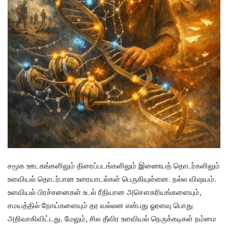
சமூக ஊடகங்களிலும் திரைப்படங்களிலும் இணையத் தொடர்களிலும்
உளவியல் தொடர்பான உரையாடல்கள் பெருகியுள்ளன. நல்ல விஷயம்.
உளவியல் பிரச்சனைகள் உடல் ரீதியான அசௌகரியங்களையும்,
சமயத்தில் நோய்களையும் தர வல்லன என்பது ஓரளவு பொது
அறிவாகிவிட்டது. மேலும், சில தீவிர உளவியல் நெருக்கடிகள் நம்மை