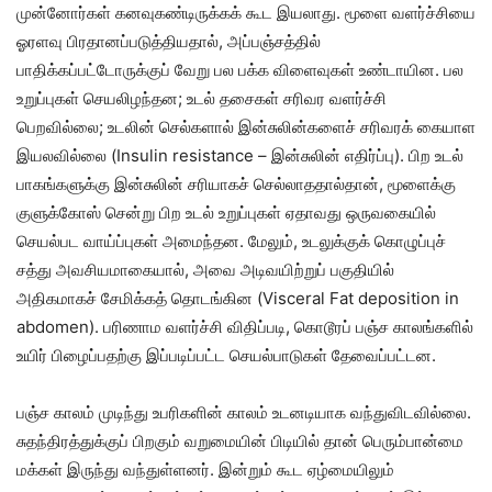
முன்னோர்கள் கனவுகண்டிருக்கக் கூட இயலாது. மூளை வளர்ச்சியை
ஓரளவு பிரதானப்படுத்தியதால், அப்பஞ்சத்தில்
பாதிக்கப்பட்டோருக்குப் வேறு பல பக்க விளைவுகள் உண்டாயின. பல
உறுப்புகள் செயலிழந்தன; உடல் தசைகள் சரிவர வளர்ச்சி
பெறவில்லை; உடலின் செல்களால் இன்சுலின்களைச் சரிவரக் கையாள
இயலவில்லை (Insulin resistance – இன்சுலின் எதிர்ப்பு). பிற உடல்
பாகங்களுக்கு இன்சுலின் சரியாகச் செல்லாததால்தான், மூளைக்கு
குளுக்கோஸ் சென்று பிற உடல் உறுப்புகள் ஏதாவது ஒருவகையில்
செயல்பட வாய்ப்புகள் அமைந்தன. மேலும், உடலுக்குக் கொழுப்புச்
சத்து அவசியமாகையால், அவை அடிவயிற்றுப் பகுதியில்
அதிகமாகச் சேமிக்கத் தொடங்கின (Visceral Fat deposition in
abdomen). பரிணாம வளர்ச்சி விதிப்படி, கொடூரப் பஞ்ச காலங்களில்
உயிர் பிழைப்பதற்கு இப்படிப்பட்ட செயல்பாடுகள் தேவைப்பட்டன.
பஞ்ச காலம் முடிந்து உபரிகளின் காலம் உடனடியாக வந்துவிடவில்லை.
சுதந்திரத்துக்குப் பிறகும் வறுமையின் பிடியில் தான் பெரும்பான்மை
மக்கள் இருந்து வந்துள்ளனர். இன்றும் கூட ஏழ்மையிலும்