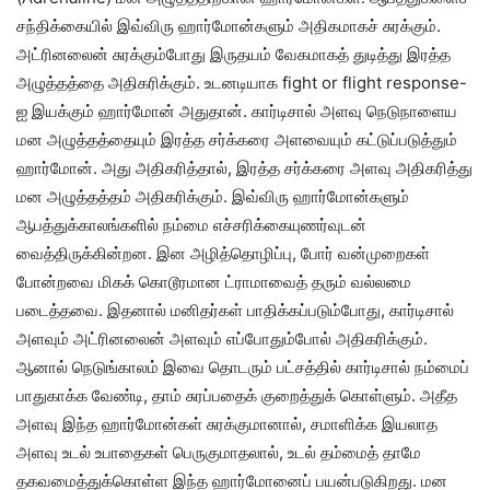
சந்திக்கையில் இவ்விரு ஹார்மோன்களும் அதிகமாகச் சுரக்கும்.
அட்ரினலைன் சுரக்கும்போது இருதயம் வேகமாகத் துடித்து இரத்த
அழுத்தத்தை அதிகரிக்கும். உடனடியாக fight or flight response-
ஐ இயக்கும் ஹார்மோன் அதுதான். கார்டிசால் அளவு நெடுநாளைய
மன அழுத்தத்தையும் இரத்த சர்க்கரை அளவையும் கட்டுப்படுத்தும்
ஹார்மோன். அது அதிகரித்தால், இரத்த சர்க்கரை அளவு அதிகரித்து
மன அழுத்தத்தம் அதிகரிக்கும். இவ்விரு ஹார்மோன்களும்
ஆபத்துக்காலங்களில் நம்மை எச்சரிக்கையுணர்வுடன்
வைத்திருக்கின்றன. இன அழித்தொழிப்பு, போர் வன்முறைகள்
போன்றவை மிகக் கொடூரமான ட்ராமாவைத் தரும் வல்லமை
படைத்தவை. இதனால் மனிதர்கள் பாதிக்கப்படும்போது, கார்டிசால்
அளவும் அட்ரினலைன் அளவும் எப்போதும்போல் அதிகரிக்கும்.
ஆனால் நெடுங்காலம் இவை தொடரும் பட்சத்தில் கார்டிசால் நம்மைப்
பாதுகாக்க வேண்டி, தாம் சுரப்பதைக் குறைத்துக் கொள்ளும். அதீத
அளவு இந்த ஹார்மோன்கள் சுரக்குமானால், சமாளிக்க இயலாத
அளவு உடல் உபாதைகள் பெருகுமாதலால், உடல் தம்மைத் தாமே
தகவமைத்துக்கொள்ள இந்த ஹார்மோனைப் பயன்படுகிறது. மன