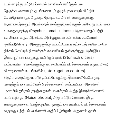
உடல் சார்ந்து மட்டுமல்லாமல் உளவியல் சார்ந்தும் பல
நெருக்கடிகளையும் தடங்களையும் தழும்புகளையும் விட்டுச்
சென்றேயுள்ளது. அதுவும் நேரடியாக அதன் வன்முறைக்கு
ஆளானவர்களும் அவற்றைக் கண்ணுற்றவர்களும் பல்வேறு உடல்-மன
உபாதைகளுக்கு (Psycho-somatic illness) ஆளாவதைப் பற்றி
உளவியலாளரும் அரசியல் அறிஞருமான ஃப்ரான்ஸ் ஃபனோன்
குறிப்பிடுகிறார். அச்சூழலுக்கு உட்பட்டோரை தம்மைத் தாமே மனித
நீக்கம் செய்யும் நிலைக்குக் காலனியம் தள்ளுகிறது. அல்ஜீரிய
இளைஞர்கள் பலருக்கு வயிற்றுப் புண் (Stomach ulcers)
உண்டாயின; பெண்களுக்கு மாதவிடாய்ப் பிரச்சனைகள் உருவாயின;
விசாரணைக் கூடங்களில் (Interrogation centres)
சித்திரவதைக்கு உட்படுத்தப்பட்டோருக்கு இளமையிலேயே முடி
நரைத்துப் பல நரம்பியல் பிரச்சனைகள் உண்டாயின; அகதிகள்
முகாமில் தங்கும் குழந்தைகள் பலருக்கும் அதீத இரைச்சல்களால்
பயம் வந்தது (Noise phobia); அது மட்டுமல்லாமல், இந்த
வன்முறைகளை நிகழ்த்துவோருக்கும் பல உளவியல் பிரச்சனைகள்
வருவது பற்றியும் ஃபனோன் குறிப்பிடுகிறார். அதனால் தான்