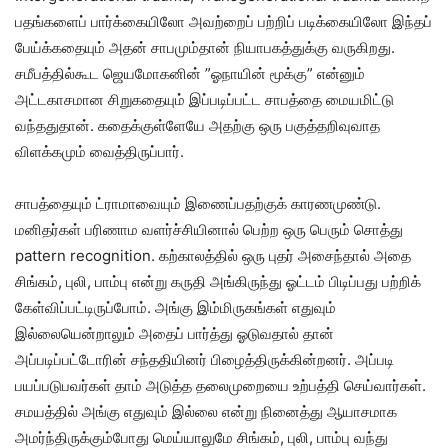
பதங்களைப் பார்க்கையிலோ அவற்றைப் பற்றிப் படிக்கையிலோ இந்தப்
பேய்க்கதையும் அதன் சாபமும்தான் நியாபகத்துக்கு வருகிறது.
சமீபத்தில்கூட ஜெயமோகனின் ”ஓநாயின் மூக்கு” என்னும்
அட்டகாசமான சிறுகதையும் இப்படிப்பட்ட சாபத்தை மையமிட்டு
வந்ததுதான். கதைக்குள்ளேயே அதற்கு ஒரு பகுத்தறிவுவாத
விளக்கமும் வைத்திருப்பார்.
சாபத்தையும் ட்ராமாவையும் இணைப்பதற்குக் காரணமுண்டு.
மனிதர்கள் பரிணாம வளர்ச்சியினால் பெற்ற ஒரு பெரும் சொத்து
pattern recognition. கற்காலத்தில் ஒரு புதர் அசைந்தால் அதை
சிங்கம், புலி, பாம்பு என்று கருதி அங்கிருந்து ஓட்டம் பிடிப்பது பற்றிக்
கேள்விப்பட்டிருப்போம். அங்கு இம்மிருகங்கள் எதுவும்
இல்லையென்றாலும் அதைப் பார்த்து ஓடுவதால் தான்
அப்படிப்பட்டோரின் சந்ததியினர் பிழைத்திருக்கின்றனர். அப்படி
பயப்படுபவர்கள் தாம் அடுத்த தலைமுறையை உற்பத்தி செய்வார்கள்.
சமயத்தில் அங்கு எதுவும் இல்லை என்று நினைத்து ஆயாசமாக
அமர்ந்திருக்கும்போது மெய்யாலுமே சிங்கம், புலி, பாம்பு வந்து