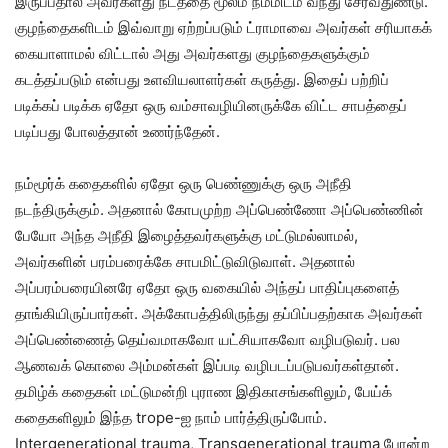
இருப்பதால் அவர்களது நடத்தை மூலம் நம்மிடம் வந்து சேர்வதுண்டு.
குழந்தைகளிடம் இவ்வாறு ஏற்றப்படும் ட்ராமாவை அவர்கள் சரியாகக்
கையாளாமல் விட்டால் அது அவர்களது குழந்தைகளுக்கும்
கடத்தப்படும் என்பது உளவியலாளர்கள் கருத்து. இதைப் பற்றிப்
படிக்கப் படிக்க ஏதோ ஒரு வம்சாவழியினருக்கே விட்ட சாபத்தைப்
படிப்பது போலத்தான் உணர்ந்தேன்.
நம்மூர்க் கதைகளில் ஏதோ ஒரு பெண்ணுக்கு ஒரு அநீதி
நடந்திருக்கும். அதனால் கோபமுற்ற அப்பெண்ணோ அப்பெண்ணின்
பேயோ அந்த அநீதி இழைத்தவர்களுக்கு மட்டுமல்லாமல்,
அவர்களின் பரம்பரைக்கே சாபமிட்டுவிடுவாள். அதனால்
அப்பரம்பரையினரே ஏதோ ஒரு வகையில் அந்தப் பாதிப்புகளைத்
தாங்கியிருப்பார்கள். அக்கோபத்திலிருந்து தப்பிப்பதற்காக அவர்கள்
அப்பெண்ணைத் தெய்வமாகவோ யட்சியாகவோ வழிபடுவர். பல
ஆணவக் கொலை அம்மன்கள் இப்படி வழிபடப்படுபவர்கள்தான்.
தமிழ்க் கதைகள் மட்டுமன்றி புராண இதிகாசங்களிலும், பேய்க்
கதைகளிலும் இந்த trope-ஐ நாம் பார்த்திருப்போம்.
Intergenerational trauma, Transgenerational trauma போன்ற