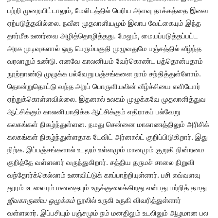
பற்றி முறையிட்டாலும், மேலிடத்தில் பெரிய அளவு தாக்கத்தை இவை
ஏற்படுத்தவில்லை. நவீன முதலாளியமும் இலாப வேட்கையும் இந்த
தார்மீக உணர்வை அழித்தொழித்தது. மேலும், மையப்படுத்தப்பட்ட
அரசு முடிவுகளால் ஒரு பெரும்பகுதி முழுவதுமே பஞ்சத்தில் வீழ்ந்த
வரலாறும் உண்டு. எனவே காலனியம் வேர்கொண்ட பத்தொன்பதாம்
நூற்றாண்டு முழுக்க பல்வேறு பஞ்சங்களை நாம் சந்தித்துள்ளோம்.
தொன்றுதொட்டு வந்த அறப் பொருளியலின் வீழ்ச்சியை எளியோர்
ஏற்றுக்கொள்ளவில்லை. இதனால் உலகம் முழுக்கவே முதலாளித்துவ
ஆட்சிக்கும் காலனியாதிக்க ஆட்சிக்கும் எதிராகப் பல்வேறு
கலகங்கள் நிகழ்ந்துள்ளன. நமது சென்னை மாகாணத்திலும் அரிசிக்
கலகங்கள் நிகழ்ந்துள்ளதாக டேவிட் அர்னால்ட் குறிப்பிடுகிறார். இது
நிற்க. இப்பஞ்சங்களால் உடலும் உள்ளமும் மானமும் குறுகி நின்றமை
குறித்தே வள்ளலார் வருந்துகிறார். சத்திய தருமச் சாலை நிறுவி
வந்தோர்க்கெல்லாம் உணவிட்டுக் காப்பாற்றியுள்ளார். பசி எவ்வளவு
தூரம் உடலையும் மனதையும் உருக்குலைக்கிறது என்பது பற்றித் தமது
ஜீவகாருண்ய ஒழுக்கம்
நூலில் உருகி உருகி விவரித்துள்ளார்
வள்ளலார். இப்பசியும் பஞ்சமும் நம் மனதிலும் உடலிலும் ஆழமான பல