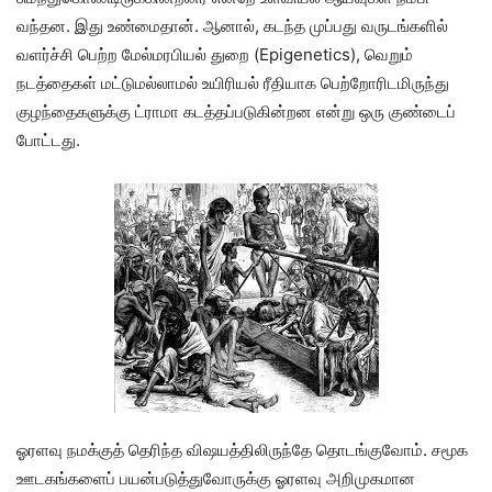
வந்தன. இது உண்மைதான். ஆனால், கடந்த முப்பது வருடங்களில்
வளர்ச்சி பெற்ற மேல்மரபியல் துறை (Epigenetics), வெறும்
நடத்தைகள் மட்டுமல்லாமல் உயிரியல் ரீதியாக பெற்றோரிடமிருந்து
குழந்தைகளுக்கு ட்ராமா கடத்தப்படுகின்றன என்று ஒரு குண்டைப்
போட்டது.
ஓரளவு நமக்குத் தெரிந்த விஷயத்திலிருந்தே தொடங்குவோம். சமூக
ஊடகங்களைப் பயன்படுத்துவோருக்கு ஓரளவு அறிமுகமான