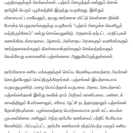
பகுதிகளுக்குச் செல்வார்கள். பஞ்சம் பிழைத்தல் என்னும் சொல்
தமிழில் பெரும் புழக்கத்தில் இருந்து வருகிறது. இன்றும்
விளையாட்டாகவேனும், தமது ஊர்களை விட்டு சென்னை தில்லி
போன்ற பெருநகரங்களுக்கு வருவோர் “பஞ்சம் பிழைக்க வெளியூர்
வந்திருக்கோம்” என்று சொல்வதுண்டு. அதனால் ஏற்பட்ட பாதிப்புகள்
கணக்கிலடங்காதவை. ஆனால், அன்றைய அரசுகளும் வணிகர்களும்
ஊர்த்தலைவர்களும் நிலச்சுவான்தார்களும் செல்வந்தர்களும்
வெவ்வேறு வகைகளில் பஞ்சங்களை அணுகியிருந்துள்ளனர்.
தார்மீகமாக எளிய மக்களுக்குச் செய்ய வேண்டியனவற்றை அவர்கள்
கொஞ்சமேனும் செய்திருக்கிறார்கள். பஞ்சங்கள் இயற்கையாக
வருவதுமுண்டு. மழை பொய்த்தால் வருபவை அவை. செயற்கைப்
பஞ்சங்கள்தான் இன்று உலகில் நாம் அதிகம் காண்பவை. பண்டைக்
காலத்திலும் போர்களாலும், சரிவர ஆட்சி நடத்தாததாலும் பஞ்சங்கள்
தோன்றியுள்ளன. பழங்காலத்தை பொற்காலமாக நான் கட்டமைக்க
முயலவில்லை. எனினும் அந்த தார்மீக உணர்வைப் பற்றிப் பேசியாக
வேண்டும். அப்படிப்பட்ட தார்மீக உணர்வால் உந்தப்பெற்ற பலரும் எளிய