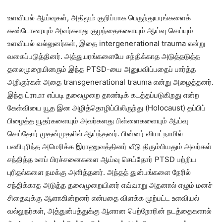
உளவியல் ஆய்வுகள், அதிலும் குறிப்பாக பெருந்துயரங்களைக்
கண்டோரையும் அவர்களது குழந்தைகளையும் ஆய்வு செய்யும்
உளவியல் வல்லுனர்கள், இதை intergenerational trauma என்று
வகைப்படுத்தினர். அத்துயரங்களையே சந்திக்காத அடுத்தடுத்த
தலைமுறையினரும் இந்த PTSD-யை அனுபவிப்பதைப் பார்த்த
அறிஞர்கள் அதை transgenerational trauma என்று அழைத்தனர்.
இந்த ட்ராமா எப்படி தலைமுறை தாண்டிக் கடத்தப்படுகிறது என்ற
கேள்வியை யூத இன அழித்தொழிப்பிலிருந்து (Holocaust) தப்பிப்
பிழைத்த யூதர்களையும் அவர்களது பிள்ளைகளையும் ஆய்வு
செய்தோர் முதன்முதலில் ஆய்ந்தனர். பின்னர் வியட்நாமில்
பணிபுரிந்த அமெரிக்க இராணுவத்தினர் வீடு திரும்பியதும் அவர்கள்
சந்தித்த உளப் பிரச்சனைகளை ஆய்வு செய்தோர் PTSD பற்றிய
புரிதல்களை நமக்கு அளித்தனர். அந்தத் துன்பங்களை நேரில்
சந்திக்காத அடுத்த தலைமுறையினர் எவ்வாறு அதனால் எழும் மனச்
சிதைவுக்கு ஆளாகின்றனர் என்பதை விளக்க முற்பட்ட உளவியல்
வல்லுநர்கள், அத்துன்பத்துக்கு ஆளான பெற்றோரின் நடத்தைகளால்