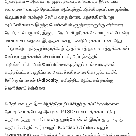
ஆண்டுகள் – அவர்களது முதல் தலைமுறையையும் இரண்டாம்
தலைமுறையையும் தொடர்ந்து ஆய்வுக்குட்படுத்தியதால் பல முக்கிய
விஷயங்கள் நமக்குத் தெரிய வந்துள்ளன. பஞ்சத்தின்போது
கர்ப்பிணிகளாக இருந்த பெண்களின் குழந்தைகளுக்கு சர்க்கரை
நோய், உடல் பருமன், இருதய நோய், சிறுநீரகக் கோளாறுகள் போன்ற
பல உடல் உபாதைகள் இருந்தன என்று கண்டுபிடிக்கப்பட்டன. அது
மட்டுமன்றி புறச்சூழல்களுக்கேற்பத் தம்மைத் தகவமைத்துக்கொண்ட
மேல்மரபணுக்களின் செயல்பாட்டால், அப்பஞ்சத்தில்
பாதிக்கப்பட்டோரின் பேரப்பிள்ளைகளுக்கும் உடல் உபாதைகள்
கடத்தப்பட்டன. குறிப்பாக அளவுக்கதிகமான கொழுப்பு உடலில்
சேர்ந்துள்ளதைச் (Adiposity) சமீபத்திய ஆய்வுகள் நமக்கு
வெளிக்காட்டுகின்றன.
அதேபோல யூத இன அழித்தொழிப்பிலிருந்து தப்பித்தவர்களை
ஆய்வு செய்த போது அவர்கள் PTSD-யால் பாதிக்கப்பட்டுது
தெரியவந்தது. உடலில் பலவித ஹார்மோன்கள் இருப்பது நமக்குத்
தெரியும். அதில் கார்டிசாலும் (Cortisol) அட்ரினலைனும்
(Adrenaline) மன அழுத்ததிற்கான ஹார்மோன்கள். ஆபத்துகளைச்