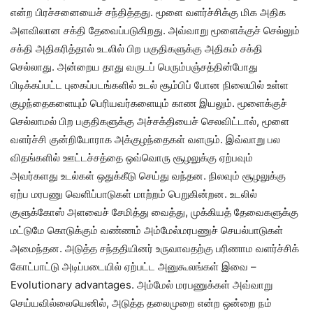
என்ற பிரச்சனையைச் சந்தித்தது. மூளை வளர்ச்சிக்கு மிக அதிக
அளவிலான சக்தி தேவைப்படுகிறது. அவ்வாறு மூளைக்குச் செல்லும்
சக்தி அதிகரித்தால் உடலில் பிற பகுதிகளுக்கு அதிகம் சக்தி
செல்லாது. அன்றைய தாது வருடப் பெரும்பஞ்சத்தின்போது
பிடிக்கப்பட்ட புகைப்படங்களில் உடல் சூம்பிப் போன நிலையில் உள்ள
குழந்தைகளையும் பெரியவர்களையும் காண இயலும். மூளைக்குச்
செல்லாமல் பிற பகுதிகளுக்கு அச்சக்தியைச் செலவிட்டால், மூளை
வளர்ச்சி குன்றியோராக அக்குழந்தைகள் வளரும். இவ்வாறு பல
விதங்களில் ஊட்டச்சத்தை ஒவ்வொரு சூழலுக்கு ஏற்பவும்
அவர்களது உடல்கள் ஒதுக்கீடு செய்து வந்தன. நிலவும் சூழலுக்கு
ஏற்ப மரபணு வெளிப்பாடுகள் மாற்றம் பெறுகின்றன. உடலில்
குளுக்கோஸ் அளவைச் சேமித்து வைத்து, முக்கியத் தேவைகளுக்கு
மட்டுமே கொடுக்கும் வண்ணம் அம்மேல்மரபணுச் செயல்பாடுகள்
அமைந்தன. அடுத்த சந்ததியினர் உருவாவதற்கு பரிணாம வளர்ச்சிக்
கோட்பாட்டு அடிப்படையில் ஏற்பட்ட அனுகூலங்கள் இவை –
Evolutionary advantages. அம்மேல் மரபணுக்கள் அவ்வாறு
செய்யவில்லையெனில், அடுத்த தலைமுறை என்ற ஒன்றை நம்