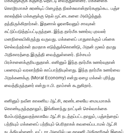
மக்களுக்குக் கஞ்சித் தொட்டி வைத்துள்ளனர். மக்களைக்
கொடூரமாகச் சுரண்டிப் பிழைத்த நிலச்சுவான்தார்களும்கூட பஞ்ச
காலத்தில் மக்களுக்கு நெல் மூட்டைகளை அவிழ்த்துத்
தந்திருக்கிறார்கள். இதனால் ஓரளவேனும் சாவுகள்
கட்டுப்படுத்தப்பட்டிருந்தன. இந்த தார்மீக உணர்வு புரவலர்
மனநிலையிலிருந்து வருவது. மக்களைப் பாதுகாக்கும் பங்கை
செல்வந்தர்கள் தமதாக எடுத்துக்கொண்டு, அதன் மூலம் தமது
அதிகாரத்தை இருத்தி வைத்துள்ளனர். நிச்சயம்
பிரச்சனைக்குரியதுதான். எனினும் இந்த தார்மீக உணர்வுதான்
பலரையும் வரலாற்றில் காப்பாற்றியுள்ளது. இந்த தார்மீக உணர்வை
அறக்கணக்கு (Moral Economy) என்று ஏழை மக்கள் புரிந்து
வைத்திருந்தனர் என்று ஈ.பி. தாம்சன் கூறுகிறார்.
எனினும் நவீன காலனிய ஆட்சி, சுரண்டலையே மையமாகக்
கொண்டிருந்ததாலும், இங்கிலாந்து நாட்டின் செல்வாக்கை
மேம்படுத்துவதற்காகவே ஆட்சி நடத்தப்பட்டதாலும், பஞ்சத்தைப்
பற்றியும் மக்களைப் பற்றியும் பெரிதாகக் கவலைப்படாமல் ஆட்சி
நடத்தியுள்ளனர். வட்டார அளவில் பல காலனி அதிகாரிகள் இதைப்