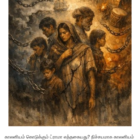
காலனியம் கொடுக்கும் ட்ராமா எத்தகையது? நிச்சயமாக காலனியம்