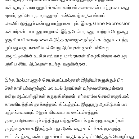
என்பதாகும். மரபணுவில் உள்ள கார்பன் கலவைகள் மாற்றமடைவது
மூலம், ஒவ்வொரு மரபணுவும் எவ்வெவற்றையெல்லாம்
வெளிப்படுத்தும் என்பது மாற்றமடையும். இதை Gene Expression
என்பார்கள். மரபணு மாறாமல் இந்த மேல்மரபணு மாற்றம் பெறுவது
ஒரு சில விளைவுகளை அடுத்த தலைமுறைக்குக் கடத்தும். கடந்த
முப்பது வருடங்களில் பல்வேறு ஆய்வுகள் மூலம் பல்வேறு
பாலூட்டிகளின் உடலில் எவ்வாறு மாற்றங்கள் நிகழ்கின்றன என்பது
பற்றிய சீரிய ஆய்வுகள் நடந்து வருகின்றன.
இந்த மேல்மரபணுச் செயல்பாட்டால்தான் இந்தியர்களுக்கும் பிற
தெற்காசியர்களுக்கும் பல உடல் நோய்கள் வந்தவண்ணமுள்ளன
என்று ஆய்வறிஞர்கள் கருதுகின்றனர். ஏற்கனவே சொன்னதுபோல்
காலனியத்தின் தாக்கத்தால் கிட்டத்தட்ட இருநூறு ஆண்டுகள் பல
பஞ்சங்களையும் அதன் விளைவாக ஊட்டச்சத்துக்
குறைபாடுகளையும் சந்தித்து வந்துள்ளோம். நம் மூதாதையர்கள்
குழந்தைகளாக இருந்தபோது அவர்களது உடல் மிகக் குறைந்த
ஊட்டச்சத்தை எவ்வாறு எல்லாப் பகுதிகளுக்கும் பிரித்துக் கொடுப்பது