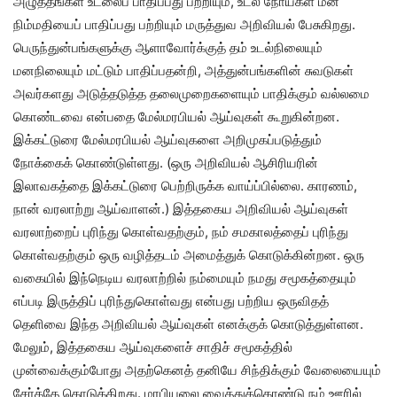
அழுத்தங்கள் உடலைப் பாதிப்பது பற்றியும், உடல் நோய்கள் மன
நிம்மதியைப் பாதிப்பது பற்றியும் மருத்துவ அறிவியல் பேசுகிறது.
பெருந்துன்பங்களுக்கு ஆளாவோர்க்குத் தம் உடல்நிலையும்
மனநிலையும் மட்டும் பாதிப்பதன்றி, அத்துன்பங்களின் சுவடுகள்
அவர்களது அடுத்தடுத்த தலைமுறைகளையும் பாதிக்கும் வல்லமை
கொண்டவை என்பதை மேல்மரபியல் ஆய்வுகள் கூறுகின்றன.
இக்கட்டுரை மேல்மரபியல் ஆய்வுகளை அறிமுகப்படுத்தும்
நோக்கைக் கொண்டுள்ளது. (ஒரு அறிவியல் ஆசிரியரின்
இலாவகத்தை இக்கட்டுரை பெற்றிருக்க வாய்ப்பில்லை. காரணம்,
நான் வரலாற்று ஆய்வாளன்.) இத்தகைய அறிவியல் ஆய்வுகள்
வரலாற்றைப் புரிந்து கொள்வதற்கும், நம் சமகாலத்தைப் புரிந்து
கொள்வதற்கும் ஒரு வழித்தடம் அமைத்துக் கொடுக்கின்றன. ஒரு
வகையில் இந்நெடிய வரலாற்றில் நம்மையும் நமது சமூகத்தையும்
எப்படி இருத்திப் புரிந்துகொள்வது என்பது பற்றிய ஒருவிதத்
தெளிவை இந்த அறிவியல் ஆய்வுகள் எனக்குக் கொடுத்துள்ளன.
மேலும், இத்தகைய ஆய்வுகளைச் சாதிச் சமூகத்தில்
முன்வைக்கும்போது அதற்கெனத் தனியே சிந்திக்கும் வேலையையும்
சேர்த்தே கொடுக்கிறது. மரபியலை வைத்துக்கொண்டு நம் ஊரில்