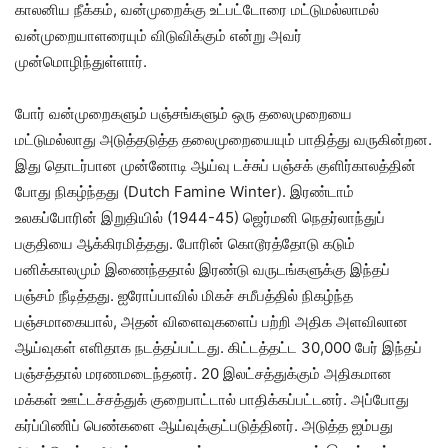
காலனிய நீக்கம், வன்முறைக்கு உட்பட்டோரை மட்டுமல்லாமல்
வன்முறையாளரையும் விடுவிக்கும் என்று அவர்
முன்மொழிந்துள்ளார்.
போர் வன்முறைகளும் பஞ்சங்களும் ஒரு தலைமுறையை
மட்டுமல்லாது அடுத்தடுத்த தலைமுறையையும் பாதித்து வருகின்றன.
இது தொடர்பான முன்னோடி ஆய்வு டச்சுப் பஞ்சக் குளிர்காலத்தின்
போது நிகழ்ந்தது (Dutch Famine Winter). இரண்டாம்
உலகப்போரின் இறுதியில் (1944-45) ஜெர்மனி நெதர்லாந்துப்
பகுதியை ஆக்கிரமித்தது. போரின் கொடூரத்தோடு கடும்
பனிக்காலமும் இணைந்ததால் இரண்டு வருடங்களுக்கு இந்தப்
பஞ்சம் நீடித்தது. ஐரோப்பாவில் மிகச் சமீபத்தில் நிகழ்ந்த
பஞ்சமாகையால், அதன் விளைவுகளைப் பற்றி அதிக அளவிலான
ஆய்வுகள் எளிதாக நடத்தப்பட்டது. கிட்டத்தட்ட 30,000 பேர் இந்தப்
பஞ்சத்தால் மரணமடைந்தனர். 20 இலட்சத்துக்கும் அதிகமான
மக்கள் ஊட்டச்சத்துக் குறைபாட்டால் பாதிக்கப்பட்டனர். அப்போது
கர்ப்பிணிப் பெண்களை ஆய்வுக்குட்படுத்தினர். அடுத்த ஐம்பது