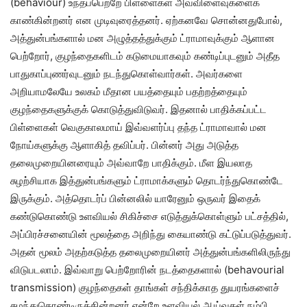
(behaviour) உந்தப்பெற்றே பிள்ளைகள் அவ்விளைவுகளைக்
காண்கின்றனர் என முடிவுரைத்தனர். ஏற்கனவே சொன்னதுபோல்,
அத்துன்பங்களால் மன அழுத்தத்துக்கும் ட்ராமாவுக்கும் ஆளான
பெற்றோர், குழந்தைகளிடம் கடுமையாகவும் கண்டிப்புடனும் அதீத
பாதுகாப்புணர்வுடனும் நடந்துகொள்வார்கள். அவர்களை
அறியாமலேயே உலகம் மீதான பயத்தையும் பதற்றத்தையும்
குழந்தைகளுக்குக் கொடுத்துவிடுவர். இதனால் பாதிக்கப்பட்ட
பிள்ளைகள் வெகுகாலமாய் இவ்வளர்ப்பு தந்த ட்ராமாவால் மன
நோய்களுக்கு ஆளாகித் தவிப்பர். பின்னர் அது அடுத்த
தலைமுறையினரையும் அவ்வாறே பாதிக்கும். மீள இயலாத
சுழற்சியாக இத்துன்பங்களும் ட்ராமாக்களும் தொடர்ந்துகொண்டே
இருக்கும். அத்தொடர்ப் பின்னலில் யாரேனும் ஒருவர் இதைக்
கண்டுகொண்டு உளவியல் சிகிச்சை எடுத்துக்கொள்ளும் பட்சத்தில்,
அப்பிரச்சனையின் மூலத்தை அறிந்து கையாண்டு கட்டுப்படுத்துவர்.
அதன் மூலம் அதற்கடுத்த தலைமுறையினர் அத்துன்பங்களிலிருந்து
விடுபடலாம். இவ்வாறு பெற்றோரின் நடத்தைகளால் (behavourial
transmission) குழந்தைகள் தாங்கள் சந்திக்காத துயரங்களைச்
சுமந்துகொண்டிருக்கின்றனர் என்றே உளவியல் ஆய்வுகள் நம்பி