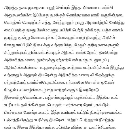
அடுத்த தலைமுறையை உறுதிசெய்யும் இந்த பரிணாம வளர்ச்சி
அனுகூலங்களே இப்போது நமக்குத் தொந்தரவாக மாறி வருகின்றன.
கொஞ்சம் கொழுப்புச் சத்து சேர்ந்தாலும் நமது அடிவயிற்றில் சேமித்து
வைப்பதற்கு நமது மேல்மரபணு பயிற்சி பெற்றிருக்கிறது. பஞ்ச காலம்
முடிந்து மூன்று வேளையும் கார்போஹைட்ரைடு நிறைந்த அரிசிச்
சோறு சாப்பிடும் நிலைக்கு வந்தாயிற்று. மேலும் துரித உணவுகளும்
சிற்றுண்டியும் தின்பண்டங்களும் அதிகம் உண்கிறோம். திடீரென்று
அதிகரித்த உணவு நுகர்வுக்கு ஏற்றாற்போல் நமது உடலுழைப்பு
அதிகரிக்கவில்லை. உடலுழைப்புக்கு மாற்றாக உடற்பயிற்சிகள் இருந்து
வந்தாலும் அதுவும் திடீரென்று அதிகரித்த உணவு விகிதத்துக்கு
ஏற்றாற்போல் வளர்ச்சிபெறவில்லை. ஏற்கனவே சொன்னதுபோல்
மேலும் பல வாழ்க்கை முறை மாற்றங்களும் இவற்றோடு
இணைந்துகொண்டன. பஞ்சங்களுக்குப் பழக்கப்பட்ட இந்திய உடல்
உபரியால் தவிக்கின்றன. பொருள் – சர்க்கரை நோய், கல்லீரல்
பிரச்சனை போன்ற பலவும் இந்த உபரியால் மட்டும் நிகழ்ந்தவையல்ல.
பஞ்சத்திலிருந்து உபரிக்கு திடீரென மாற்றம் பெற்றதால் நிகழ்ந்த
ஒன்று. இவை இந்தியாவுக்கு மட்டுமே உரித்தான வளர்ச்சியன்று.