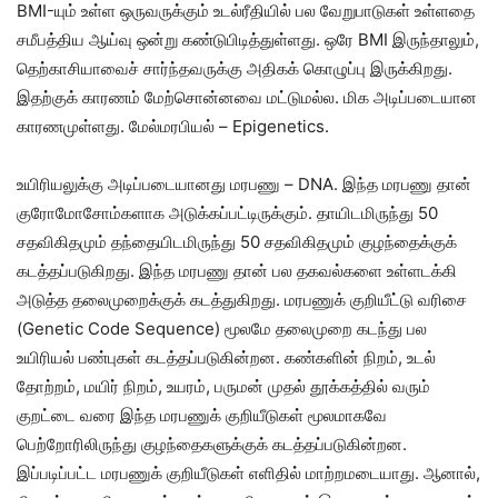
BMI-யும் உள்ள ஒருவருக்கும் உடல்ரீதியில் பல வேறுபாடுகள் உள்ளதை
சமீபத்திய ஆய்வு ஒன்று கண்டுபிடித்துள்ளது. ஒரே BMI இருந்தாலும்,
தெற்காசியாவைச் சார்ந்தவருக்கு அதிகக் கொழுப்பு இருக்கிறது.
இதற்குக் காரணம் மேற்சொன்னவை மட்டுமல்ல. மிக அடிப்படையான
காரணமுள்ளது. மேல்மரபியல் – Epigenetics.
உயிரியலுக்கு அடிப்படையானது மரபணு – DNA. இந்த மரபணு தான்
குரோமோசோம்களாக அடுக்கப்பட்டிருக்கும். தாயிடமிருந்து 50
சதவிகிதமும் தந்தையிடமிருந்து 50 சதவிகிதமும் குழந்தைக்குக்
கடத்தப்படுகிறது. இந்த மரபணு தான் பல தகவல்களை உள்ளடக்கி
அடுத்த தலைமுறைக்குக் கடத்துகிறது. மரபணுக் குறியீட்டு வரிசை
(Genetic Code Sequence) மூலமே தலைமுறை கடந்து பல
உயிரியல் பண்புகள் கடத்தப்படுகின்றன. கண்களின் நிறம், உடல்
தோற்றம், மயிர் நிறம், உயரம், பருமன் முதல் தூக்கத்தில் வரும்
குறட்டை வரை இந்த மரபணுக் குறியீடுகள் மூலமாகவே
பெற்றோரிலிருந்து குழந்தைகளுக்குக் கடத்தப்படுகின்றன.
இப்படிப்பட்ட மரபணுக் குறியீடுகள் எளிதில் மாற்றமடையாது. ஆனால்,