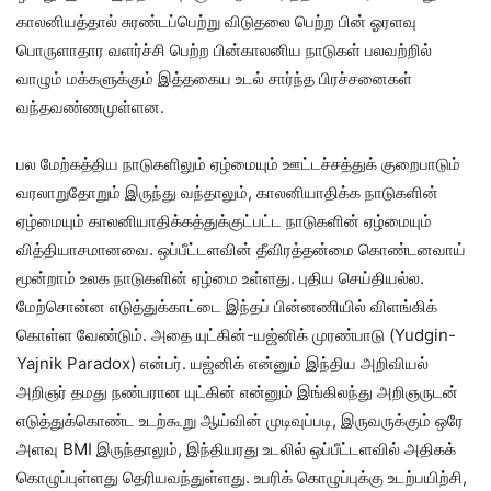
காலனியத்தால் சுரண்டப்பெற்று விடுதலை பெற்ற பின் ஓரளவு
பொருளாதார வளர்ச்சி பெற்ற பின்காலனிய நாடுகள் பலவற்றில்
வாழும் மக்களுக்கும் இத்தகைய உடல் சார்ந்த பிரச்சனைகள்
வந்தவண்ணமுள்ளன.
பல மேற்கத்திய நாடுகளிலும் ஏழ்மையும் ஊட்டச்சத்துக் குறைபாடும்
வரலாறுதோறும் இருந்து வந்தாலும், காலனியாதிக்க நாடுகளின்
ஏழ்மையும் காலனியாதிக்கத்துக்குட்பட்ட நாடுகளின் ஏழ்மையும்
வித்தியாசமானவை. ஒப்பீட்டளவின் தீவிரத்தன்மை கொண்டனவாய்
மூன்றாம் உலக நாடுகளின் ஏழ்மை உள்ளது. புதிய செய்தியல்ல.
மேற்சொன்ன எடுத்துக்காட்டை இந்தப் பின்னணியில் விளங்கிக்
கொள்ள வேண்டும். அதை யுட்கின்-யஜ்னிக் முரண்பாடு (Yudgin-
Yajnik Paradox) என்பர். யஜ்னிக் என்னும் இந்திய அறிவியல்
அறிஞர் தமது நண்பரான யுட்கின் என்னும் இங்கிலந்து அறிஞருடன்
எடுத்துக்கொண்ட உடற்கூறு ஆய்வின் முடிவுப்படி, இருவருக்கும் ஒரே
அளவு BMI இருந்தாலும், இந்தியரது உடலில் ஒப்பீட்டளவில் அதிகக்
கொழுப்புள்ளது தெரியவந்துள்ளது. உபரிக் கொழுப்புக்கு உடற்பயிற்சி,