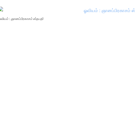
வியம் : ஞானப்பிரகாசம் ஸ்தபதி