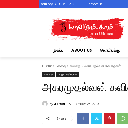
Saturday, August 8, 2026
Contact us
முகப்பு
ABOUT US
தொடர்புக்கு
Home
புனைவு
கவிதை
அகரமுதல்வன் கவிதைகள்
கவிதை
பழைய பதிவுகள்
அகரமுதல்வன் கவ
By
admin
September 23, 2013
Share