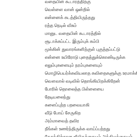
வதையின் கூடாரத்திற்கு
வெள்ளை வான் ஒன்றில்
என்னைக் கடத்தியிருந்தது
ரத்த நெடில் வீசும்
மானுட வதையின் கூடாரத்தில்
சூடாக்கப்பட்ட இரும்புக் கம்பி
மூக்கின் துவாரங்களிற்குள் புகுத்தப்பட்டு
என்னை உயிரோடு புதைத்துக்கொண்டிருக்க
எலும்புகளையும் நரம்புகளையும்
மொழிபெயர்க்கவியலாத கவிதைகளுக்கு உரமாக்க
வௌவால் வடிவில் தொங்கியிறக்கிறேன்
போரில் தொலைத்த பிள்ளையை
தேடியலைந்து
களைப்புற்ற பறவையாகி
வீடு போய் சேருகிற
அம்மாவைத் தவிர
நீங்கள் உணர்ந்திருக்க வாய்ப்பற்றது
தேசத்திற்கான ஜீவிதத்தையும் அந்திமத்தையும்.