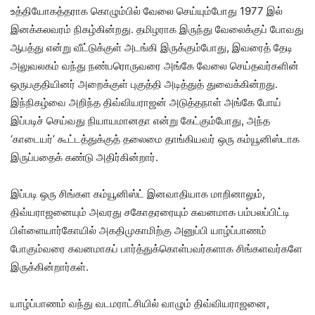
உத்தியோகத்தராக கொழும்பில் வேலை செய்யும்போது 1977 இல்
இனக்கலவரம் நிகழ்கின்றது. தமிழராக இருந்து வேலைக்குப் போவது
ஆபத்து என்று வீட்டுக்குள் அடங்கி இருக்கும்போது, இவரைத் தேடி
அலுவலகம் வந்து நண்பரொருவரை அங்கே வேலை செய்தவர்களின்
ஒருபகுதியினர் அறைக்குள் புகுத்தி அடித்துத் துவைக்கின்றது.
இந்நிகழ்வை அறிந்த திவ்வியராஜன் அடுத்தநாள் அங்கே போய்
இப்படிச் செய்வது நியாயமானதா என்று கேட்கும்போது, அந்த
‘காடையர்’ கூட்டத்துக்குத் தலைமை தாங்கியவர் ஒரு கம்யூனிஸ்டாக
இருப்பதைக் கண்டு அதிர்கின்றார்.
இப்படி ஒரு சிங்கள கம்யூனிஸ்ட் இனவாதியாக மாறினாலும்,
திவ்யராஜனையும் அவரது சகோதரரையும் கவனமாக பம்பலப்பிட்டி
பிள்ளையார்கோயில் அகதிமுகாமிற்கு அனுப்பி யாழ்ப்பாணம்
போகும்வரை கவனமாகப் பார்த்துக்கொள்பவர்களாக சிங்களவர்களே
இருக்கின்றார்கள்.
யாழ்ப்பாணம் வந்து வடமராட்சியில் வாழும் திவ்வியராஜனை,