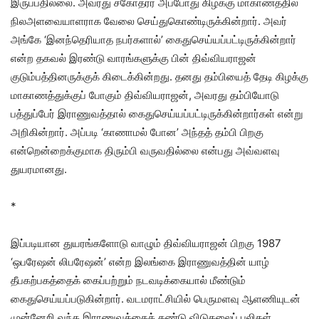
இருப்பதில்லை. அவரது சகோதரர் அப்போது கிழக்கு மாகாணத்தில்
நிலஅளவையாளராக வேலை செய்துகொண்டிருக்கின்றார். அவர்
அங்கே ‘இனந்தெரியாத நபர்களால்’ கைதுசெய்யப்பட்டிருக்கின்றார்
என்ற தகவல் இரண்டு வாரங்களுக்கு பின் திவ்வியராஜன்
குடும்பத்தினருக்குக் கிடைக்கின்றது. தனது தம்பியைத் தேடி கிழக்கு
மாகாணத்துக்குப் போகும் திவ்வியராஜன், அவரது தம்பியோடு
பத்துப்பேர் இராணுவத்தால் கைதுசெய்யப்பட்டிருக்கின்றார்கள் என்று
அறிகின்றார். அப்படி ‘காணாமல் போன’ அந்தத் தம்பி பிறகு
என்றென்றைக்குமாக திரும்பி வருவதில்லை என்பது அவ்வளவு
துயரமானது.
*
இப்படியான துயரங்களோடு வாழும் திவ்வியராஜன் பிறகு 1987
‘ஒபரேஷன் லிபரேஷன்’ என்ற இலங்கை இராணுவத்தின் யாழ்
தீபகற்பகத்தைக் கைப்பற்றும் நடவடிக்கையால் மீண்டும்
கைதுசெய்யப்படுகின்றார். வடமராட்சியில் பெருமளவு ஆளணியுடன்
முன்னேறி வந்த இராணுவத்தைக் கண்டு விடுதலைப் புலிகள்