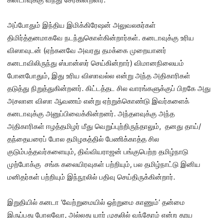
அப்போதும் இந்திய இமிக்கிரேஷன் அலுவலகர்கள்
திமிர்த்தனமாகவே நடந்துகொள்கின்றார்கள். கனடாவுக்கு உரிய
விஸாவுடன் (ஏற்கனவே அவரது தமக்கை முறையானர்
கனடாவிலிருந்து ஸ்பான்ஸர் செய்கின்றார்) விமானநிலையம்
போனபோதும், இது உரிய விஸாவல்ல என்று அந்த அதிகாரிகள்
தடுத்து நிறுத்துகின்றனர். கிட்டத்தட சில வாரங்களுக்குப் பிறகே அது
அசலான விஸா ஆவணம் என்று ஏற்றுக்கொண்டு இவர்களைக்
கனடாவுக்கு அனுப்பிவைக்கின்றனர். அந்தளவுக்கு அந்த
அதிகாரிகள் ஈழத்தமிழர் மீது வெறுப்புற்றிருந்தாலும், தனது தாய்/
தந்தையரைப் போல தமிழகத்தில் பேணிக்காத்த சில
குடும்பத்தவர்களையும், திவ்வியராஜன் பங்குபெற்ற தமிழ்நாடு
முற்போக்கு சங்க கலையிரவுகள் பற்றியும், பல தமிழ்நாட்டு இனிய
மனிதர்கள் பற்றியும் இந்நூலில் பதிவு செய்திருக்கின்றார்.
இறுதியில் கனடா ‘வேற்றுமையில் ஒற்றுமை காணும்’ தன்மை
இருப்பது போலவோ, அல்லது யார் முதலில் வந்தோம் என்ற தூய