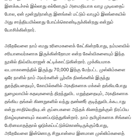
இனக்கூச்சல் இல்லாது எல்லோரும் அமைதியாக வாழ முடிவதைப்
போல, ஏன் மூன்று/நான்கு இனங்கள் மட்டும் வாழும் இலங்கையில்
அது சாத்தியமில்லாது போய்க்கொண்டிருக்கின்றது என்றும்
யோசிக்கின்றார்.
அதேவேளை நாம் எமது உரிமைகளைக் கேட்கின்றபோது, நம்மளவில்
சரியானவர்களாக இருக்கின்றோமா என்ற கேள்விகளையும் இந்த
நூலில் திவ்வியராஜன் சுட்டிக்காட்டுகின்றார். முக்கியமாக
வடமாகாணத்தில் இருந்து 70,000 இற்கு மேற்பட்ட முஸ்லிம்களை
ஒரே நாளில் நாம் அவர்களின் பூர்வீக நிலங்களில் இருந்து
துரத்தியதையும், கோயில்களில் அகதிகளாக மக்கள் தங்கியபோது
நுழைவாயில் கதவுகளைத் திறந்துவிட மறுத்ததையும், அகதிகளாக
தங்கிய தங்கள் கிணறுகளில் வந்து தண்ணீர் குடித்துவிடக்கூடாது
என்று சாதிவெறியுடன் குப்பைகளை அந்தக் கிணற்றுக்குள் நிரப்பிய
நிகழ்வுகளையும் கவனப்படுத்துகின்றார். நாம் தமிழர்களாக சிங்களப்
பேரினவாதத்தால் ஒடுக்கப்பட்டுக்கொண்டிருக்கும்போது,
அதேவேளை இன்னொரு சிறுபான்மை இனமான முஸ்லிம்களைத்