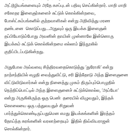
அட்டூழியங்களையும் அதே கசப்புடன் பதிவு செய்கின்றார். மாறி மாறி
சகோதர இளைஞர்களைச் சுட்டுக் கொல்கின்றவை,
போஸ்ட்கம்பங்களில் குற்றவாளிகள் என்று அறிவித்து மரண
தண்டனை கொடுப்பது…அதுவும் ஒரு இயக்க இளைஞன்
தப்பியோடும்போது அவனின் தாயின் முன்னாலே இன்னொரு
இயக்கம் சுட்டுக் கொல்கின்றமை எல்லாம் இந்நூலில்
குறிப்பிடப்படுகின்றது.
அதுபோல அவ்வளவு சித்திரவதைகொடுத்து ‘துரோகி’ என்று
நாற்சந்தியில் எழுதி வைத்துவிட்டு, சரி இத்தோடு அந்த இளைஞனை
விட்டுவிடுவார்கள் என்று நினைத்து முகம் திரும்பும்பொழுதில்
நெற்றிப்பொட்டில் அந்த இளைஞனைச் சுட்டுக்கொல்ல, ‘அய்யோ’
என்று அருகிலிருந்த ஒரு பெண் தரையில் விழுவதும், இந்தக்
கொலையை ஒரு பத்துவயதுச் சிறுவன்
பார்த்துக்கொண்டிருப்பதுமென எமது இயக்கங்களின் இரத்தம்
தோய்ந்த கரங்களின் வரலாற்றையும் இதில் திவ்வியராஜன்
சொல்கின்றார்.