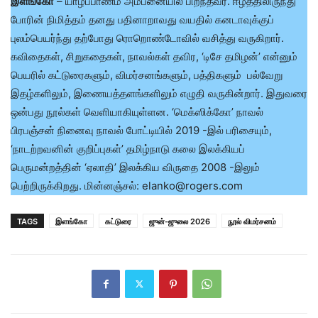
இளங்கோ
– யாழ்ப்பாணம் அம்பனையில் பிறந்தவர். ஈழத்திலிருந்து
போரின் நிமித்தம் தனது பதினாறாவது வயதில் கனடாவுக்குப்
புலம்பெயர்ந்து தற்போது ரொறொண்டோவில் வசித்து வருகிறார்.
கவிதைகள், சிறுகதைகள், நாவல்கள் தவிர, ‘டிசே தமிழன்’ என்னும்
பெயரில் கட்டுரைகளும், விமர்சனங்களும், பத்திகளும் பல்வேறு
இதழ்களிலும், இணையத்தளங்களிலும் எழுதி வருகின்றார். இதுவரை
ஒன்பது நூல்கள் வெளியாகியுள்ளன. ‘மெக்ஸிக்கோ’ நாவல்
பிரபஞ்சன் நினைவு நாவல் போட்டியில் 2019 -இல் பரிசையும்,
‘நாடற்றவனின் குறிப்புகள்’ தமிழ்நாடு கலை இலக்கியப்
பெருமன்றத்தின் ‘ஏலாதி’ இலக்கிய விருதை 2008 -இலும்
பெற்றிருக்கிறது. மின்னஞ்சல்: elanko@rogers.com
TAGS
இளங்கோ
கட்டுரை
ஜுன்-ஜுலை 2026
நூல் விமர்சனம்