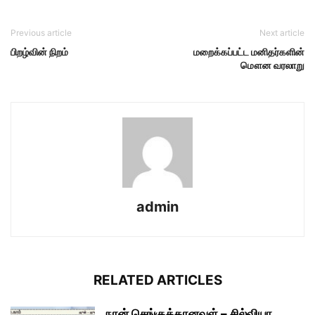
Previous article
Next article
பிறழ்வின் நிறம்
மறைக்கப்பட்ட மனிதர்களின்
மௌன வரலாறு
admin
RELATED ARTICLES
நான் செங்குத்தானவள் – சில்வியா